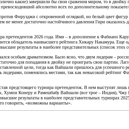
азлично какие) завершили бы свои сражения миром, то в двойку
о превосходивший абсолютно всех по дополнительному показате
против Фирузджи с откровенной оглядкой, но белый цвет фигур 
 тем не менее достаточно настойчивого давления Гири оказалось
ра претендентов 2026 года. Ими – в дополнение к Фабиано Кару
динится обладатель наивысшего рейтинга Хикару Накамура. Еще о
ивысшие результаты в наиболее представительных (список этих 
чался особым драматизмом. Было ясно, что двум лидерам – рос
таточно для попадания в двойку не проиграть свои партии. Лаг
оставленной цели, тогда как Вайшали пришлось для успешного р
ь лидерами, поменялись местами, так как невысокий рейтинг Фа
став предстоящего турнира претенденток. В нем выступят лишь
 Хумпи Конеру и Рамешбабу Вайшали (все трое – Индия), Чжу Цз
высшие результаты в наиболее представительных турнирах 2025 
ято говорить, «возможны варианты».