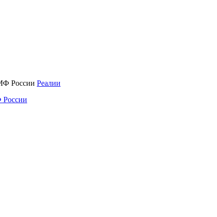
Реалии
 России