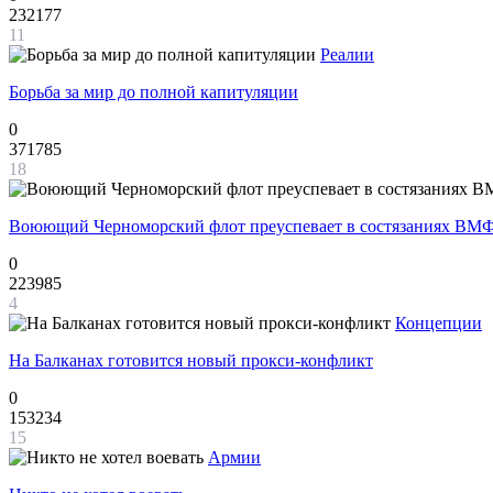
232177
11
Реалии
Борьба за мир до полной капитуляции
0
371785
18
Воюющий Черноморский флот преуспевает в состязаниях ВМФ
0
223985
4
Концепции
На Балканах готовится новый прокси-конфликт
0
153234
15
Армии