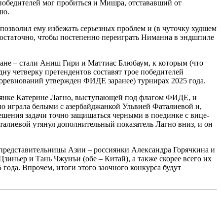
 победителей мог пробиться и Мишра, отстававший от
лю.
позволил ему избежать серьезных проблем и (в чуточку худшем
 достаточно, чтобы постепенно переиграть Ниманна в эндшпиле
ане – стали Аниш Гири и Маттиас Блюбаум, к которым (что
дну четверку претендентов составят трое победителей
соревнований утвержден ФИДЕ заранее) турнирах 2025 года.
сиянке Катерине Лагно, выступающей под флагом ФИДЕ, и
но играла белыми с азербайджанкой Ульвией Фаталиевой и,
ешения задачи точно защищаться черными в поединке с вице-
талиевой утянул дополнительный показатель Лагно вниз, и он
 представительницы Азии – россиянки Александра Горячкина и
иньер и Тань Чжунъи (обе – Китай), а также скорее всего их
года. Впрочем, итоги этого заочного конкурса будут