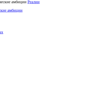
Реалии
ские амбиции
ах