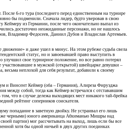
 После 6-го тура (последнего перед единственным на турнире
ловно бы подменили. Сначала лидер, будто уверовав в свою
ту Кеймеру из Германии, после чего окончательно выпал из
начились достаточно неожиданные персонажи, но не нашлось
ров, Владимир Федосеев, Даниил Дубов и Владислав Артемьев.
 движение» и даже ушел в минус. На этом рубеже судьба свела
ендентский статус, но и завоевавшей право выступить в
о улучшил свое турнирное положение, но все равно потерял
е участвовавшие в мужской (открытой) швейцарке девушки –
 весьма неплохой для себя результат, добавили к своему
м и Винсент Кеймер (оба – Германия), Алиреза Фирузджа
я между собой, тогда как Кеймер встречался с отстававшим
том, что в случае дележа выходящих мест никакого тай-брейка
редний рейтинг соперников соискателя.
ауму попадание в заветную двойку. Не устраивал его лишь
также черными) юного американца Абхиманью Мишры над
своей партии) мог рассчитывать на выход, лишь если бы все
ненной хотя бы одной ничьей в двух других поединках