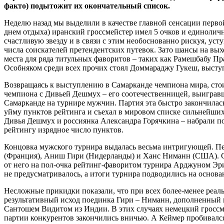
факто) подытожит их окончательный список.
Неделю назад мы выделили в качестве главной сенсации перво
днем отдыха) иранский гроссмейстер имел 5 очков и единоличн
счастливую звезду и в связи с этим необоснованно рискуя, ус
числа соискателей претендентских путевок. Зато шансы на вы
места для ряда титульных фаворитов – таких как Рамешбабу 
Особняком среди всех прочих стоял Доммараджу Гукеш, высту
Возвращаясь к выступлению в Самарканде чемпиона мира, стои
чемпиона с Дивьей Дешмух – его соотечественницей, выигравш
Самарканде на турнире мужчин. Партия эта быстро закончилас
уйму пунктов рейтинга и съехал в мировом списке сильнейши
Дивья Дешмух и россиянка Александра Горячкина – набрали по 5
рейтингу изрядное число пунктов.
Концовка мужского турнира выдалась весьма интригующей. Пе
(Франция), Аниш Гири (Нидерланды) и Ханс Ниманн (США). Со
от него на пол-очка рейтинг-фаворитом турнира Арджуном Эриг
не предусматривалось, а итоги турнира подводились на основа
Несложные прикидки показали, что при всех более-менее реал
результативный исход поединка Гири – Ниманн, дополненны
Сантошем Видитом из Индии. В этих случаях немецкий гроссмей
партии конкурентов закончились вничью. А Кеймер пробивался