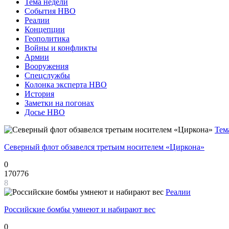
Тема недели
События НВО
Реалии
Концепции
Геополитика
Войны и конфликты
Армии
Вооружения
Спецслужбы
Колонка эксперта НВО
История
Заметки на погонах
Досье НВО
Тем
Северный флот обзавелся третьим носителем «Циркона»
0
170776
8
Реалии
Российские бомбы умнеют и набирают вес
0