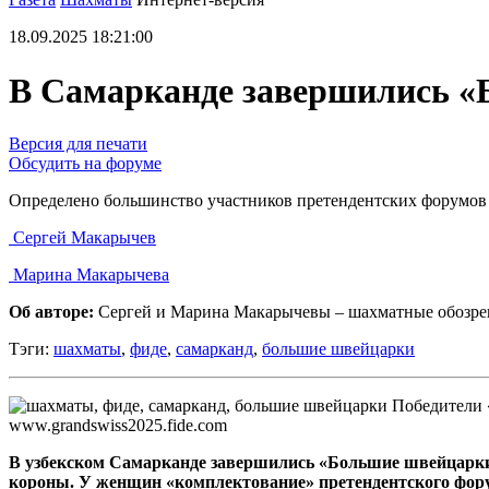
18.09.2025 18:21:00
В Самарканде завершились 
Версия для печати
Обсудить на форуме
Определено большинство участников претендентских форумов 
Сергей Макарычев
Марина Макарычева
Об авторе:
Сергей и Марина Макарычевы – шахматные обозре
Тэги:
шахматы
,
фиде
,
самарканд
,
большие швейцарки
Победители 
www.grandswiss2025.fide.com
В узбекском Самарканде завершились «Большие швейцарки
короны. У женщин «комплектование» претендентского форум