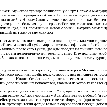
й части мужского турнира великолепную игру Пархама Магсудлу.
о возглавлял турнирную таблицу. Но после выходного дня его с
тупил индийцу Нихалу Сарину, а еще через день проиграл Винсен
ход сохранила большая группа гроссмейстеров, среди которых з
Прагнанандха, Ян Непомнящий, Левон Аронян, Шахрияр Мамедья
павший на турнире вне конкурса.
т отметить, что после выходного дня он продолжил «нисходящее
ей летом женский кубок мира и не только оформившей себе прет
ь вничью, после чего Гукеш, дважды победив на финише, немног
х на почти неприличную для чемпиона мира 11-ю позицию. А об
 очков и, показав внешне скромный, но, учитывая силу турнира,
ред заключительным туром лидировали пятеро – Маттиас Блюбау
гласно правилам швейцарки, четверо из них выясняли отношени
айси из Индии. Особенность применявшегося зачета состояла в 
нии дополнительных показателей, главным из которых являлся с
ьных раскладах ничья во встрече с Фирузджой гарантирует Блюб
й выигрышем Кеймера черными у Эригайси или же победой (и 
стер съезжал в итоге на третье место. Фирузджа (при ничьей в 
 на претендентский форум только в случае своей победы, допол