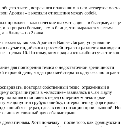
общего зачета, встречался с занявшим в нем четвертое место
евон Аронян – выясняли отношения между собой.
рых проходят в классические шахматы, две – в быстрые, а еще
 и в три раза больше, чем в блице, что выражается весьма
а в блице – по 2 очка.
е шахматы, так как Аронян и Вашье-Лаграв, уступавшие
м в случае индийского гроссмейстера эти различия выглядели
е – целых 16. Поэтому, хотя вряд ли кто-либо из участников
ание для повторения тезиса о недостаточной зрелищности
тий игровой день, когда гроссмейстеры за одну сессию играют
 оспаривать, повторяя собственный тезис, отраженный в
му острая интрига в «классике» завязалась в Сан-Паулу
ер попытался поставить перед соперником некоторые
азу же допустил грубую ошибку, потерял пешку, форсировав
андха ошибся еще раз, сделав свою позицию проигрышной. Но
 не слишком сложный для себя выигрыш.
 драматичным. Хотя поначалу – после того, как французский