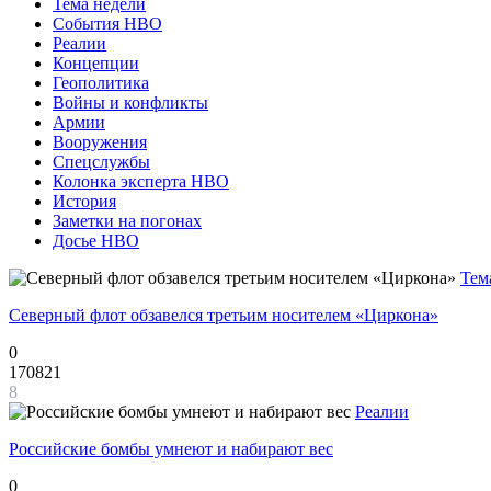
Тема недели
События НВО
Реалии
Концепции
Геополитика
Войны и конфликты
Армии
Вооружения
Спецслужбы
Колонка эксперта НВО
История
Заметки на погонах
Досье НВО
Тем
Северный флот обзавелся третьим носителем «Циркона»
0
170821
8
Реалии
Российские бомбы умнеют и набирают вес
0