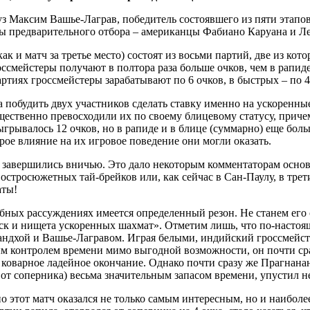
 Максим Вашье-Лаграв, победитель состоявшего из пяти этапов 
ры предварительного отбора – американцы Фабиано Каруана и Л
 и матч за третье место) состоят из восьми партий, две из кото
ссмейстеры получают в полтора раза больше очков, чем в рапиде,
иях гроссмейстеры зарабатывают по 6 очков, в быстрых – по 4, 
 побудить двух участников сделать ставку именно на ускоренны
щественно превосходили их по своему блицевому статусу, приче
рывалось 12 очков, но в рапиде и в блице (суммарно) еще больш
рое влияние на их игровое поведение они могли оказать.
 завершились вничью. Это дало некоторым комментаторам основ
е остросюжетных тай-брейков или, как сейчас в Сан-Паулу, в тре
аты!
обных рассуждениях имеется определенный резон. Не станем его
к и нищета ускоренных шахмат». Отметим лишь, что по-настояще
андхой и Вашье-Лагравом. Играя белыми, индийский гроссмейст
ым контролем времени мимо выгодной возможности, он почти ср
но коварное ладейное окончание. Однако почти сразу же Прагнан
ие от соперника) весьма значительным запасом времени, упустил
этот матч оказался не только самым интересным, но и наиболее