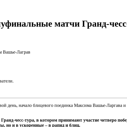
луфинальные матчи Гранд-чесс
м Вашье-Лаграв
ватели.
вой день, начало блицевого поединка Максима Вашье-Ларгава и
ранд-чесс-тура, в котором принимают участие четверо побед
, но и в ускоренные – в рапид и блиц.