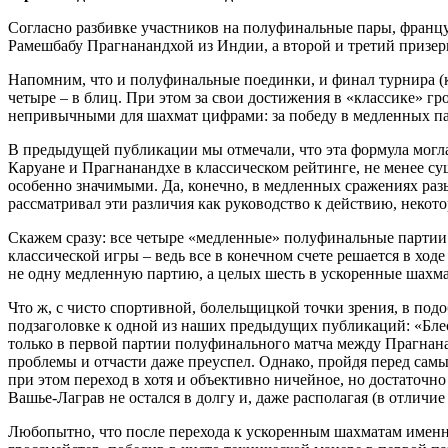
Согласно разбивке участников на полуфинальные пары, француз
Рамешбабу Прагнанандхой из Индии, а второй и третий призе
Напомним, что и полуфинальные поединки, и финал турнира (как
четыре – в блиц. При этом за свои достижения в «классике» гро
непривычными для шахмат цифрами: за победу в медленных парт
В предыдущей публикации мы отмечали, что эта формула могла
Каруане и Прагнанандхе в классическом рейтинге, не менее су
особенно значимыми. Да, конечно, в медленных сражениях разыг
рассматривал эти различия как руководство к действию, некото
Скажем сразу: все четыре «медленные» полуфинальные партии
классической игры – ведь все в конечном счете решается в ход
не одну медленную партию, а целых шесть в ускоренные шахм
Что ж, с чисто спортивной, болельщицкой точки зрения, в под
подзаголовке к одной из наших предыдущих публикаций: «Блес
только в первой партии полуфинального матча между Прагнан
проблемы и отчасти даже преуспел. Однако, пройдя перед сам
при этом переход в хотя и объективно ничейное, но достаточ
Вашье-Лаграв не остался в долгу и, даже располагая (в отлич
Любопытно, что после перехода к ускоренным шахматам именно 