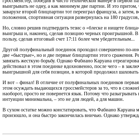
гроссмейстер, победив в чисто технической манере в первой па
выигрывать не одну, а как минимум две партии. И это притом
заварухе второй блицпартии тот переиграл француза, а затем
положения, спортивная ситуация развернулась на 180 градусов
Но, словно решив подтвердить тезис о «блеске и нищете блиц
выигрыш и, наконец, сделав позицию черных проигрышной. В ре
пользу, сделав итоговый счет 17:11 более чем убедительным...
Другой полуфинальный поединок проходил совершенно по-ином
две «быстрые», но и две первые блицпартии этого сражения. 
завязать жесткую борьбу. Однако Фабиано Каруана отреагирова
действовал в этом поединке вдохновенно, после чего – в закл
выигрышной для себя позиции, в которой продолжил шаховать 
И вот – финал! В отличие от полуфинальных поединков первая
этом осуждать выдающихся гроссмейстеров за то, что в сложн
наоборот, просто не повернется язык. Потому что разыгрывать 
интуиции минимальна, – это не для людей, а для машин.
В сухом остатке можно констатировать, что Фабиано Каруана мо
произошло, и она быстро закончилась вничью. Однако утвержда