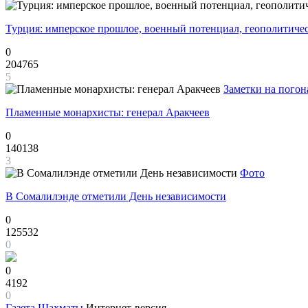
Турция: имперское прошлое, военный потенциал, геополитиче
0
204765
5
Заметки на погон
Пламенные монархисты: генерал Аракчеев
0
140138
3
Фото
В Сомалилэнде отметили День независимости
0
125532
0
0
4192
0
Газета
Шахматы
Интернет-версия