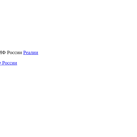
Реалии
 России