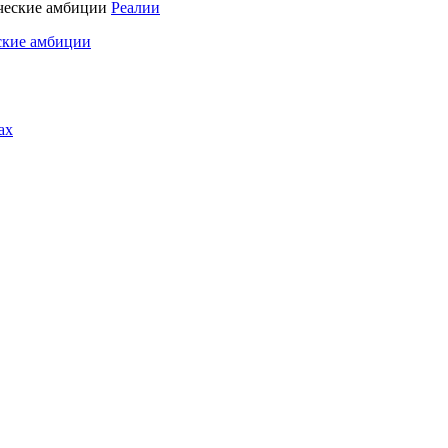
Реалии
ские амбиции
ах