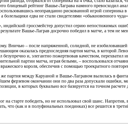
ртии рапида, оторвался от соперника на 4 очка, стало казаться, 
, что блицевый рейтинг Вашье-Лаграва намного превосходил ан
, воспользовавшись неоправданно рискованной игрой соперника
, а болельщики едва не стали свидетелями «обыкновенного чуда»
а», индийский гроссмейстер допустил серию непостижимых ошибо
зультате Вашье-Лаграв досрочно победил в матче, а тем не мен
у. Вничью – после напряженной, солидной, не изобиловавшей 
Решающим оказалась предпоследняя партия матча, в которой Лев
л безупречно и, элегантно пожертвовав качеством, перехватил и
ючительной партии матча, играя белыми, – воспользовался отча
вражеского короля, обеспечив с помощью троекратного повторе
 же партия между Каруаной и Вашье-Лагравом вылилась в фанта
ейшем ферзевом окончании они по два раза допускали ошибки, 
позиции, в которых буквально все базируется на точном расчете
г на старте победить, но не использовал свой шанс. Напротив, в
ть, что (как и в полуфинальных поединках) все решится в трет