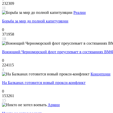
232309
11
Реалии
Борьба за мир до полной капитуляции
0
371958
18
Воюющий Черноморский флот преуспевает в состязаниях ВМФ
0
224115
4
Концепции
На Балканах готовится новый прокси-конфликт
0
153261
15
Армии