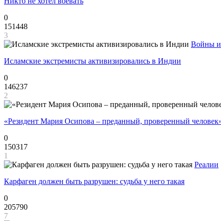
Никто не хотел воевать
0
151448
3
Войны и
Исламские экстремисты активизировались в Индии
0
146237
2
«Резидент Мария Осипова – преданный, проверенный человек
0
150317
1
Реалии
Карфаген должен быть разрушен: судьба у него такая
0
205790
7