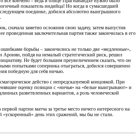
что все кончено – ведь в блице Прагнанандхе нужно было
алогичный показатель индийца! Но когда в сумасшедшей
 в следующем поединке, добился абсолютно выигрышного
.
к, сначала заметно осложнив свою задачу, затем выпустив
ее проведенная заключительная партия также закончилась в его
ошибками борьбы – закончились не только две «медленные»,
он Аронян, пойдя на немалый стратегический риск, решил
нициативу. Не будет большим преувеличением сказать, что он
янными попытками соперника отыграться, добился совершенно
ния победную для себя ничью.
смагорическое действо с непредсказуемой концовкой. При
менявшие оценку позиции с «ничья» на «белые выигрывают» и
 длинных разветвленных вариантов, а роль человеческой
 первой партии матча за третье место ничего интересного на
ий «ускоренный» день этих сражений, мы бы не стали.