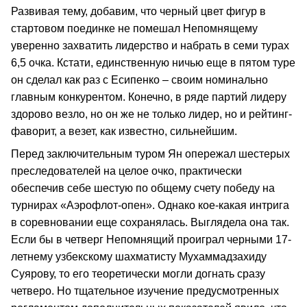
Развивая тему, добавим, что черный цвет фигур в
стартовом поединке не помешал Непомнящему
уверенно захватить лидерство и набрать в семи турах
6,5 очка. Кстати, единственную ничью еще в пятом туре
он сделал как раз с Есипенко – своим номинально
главным конкурентом. Конечно, в ряде партий лидеру
здорово везло, но он же не только лидер, но и рейтинг-
фаворит, а везет, как известно, сильнейшим.
Перед заключительным туром Ян опережал шестерых
преследователей на целое очко, практически
обеспечив себе шестую по общему счету победу на
турнирах «Аэрофлот-опен». Однако кое-какая интрига
в соревновании еще сохранялась. Выглядела она так.
Если бы в четверг Непомнящий проиграл черными 17-
летнему узбекскому шахматисту Мухаммадзахиду
Суярову, то его теоретически могли догнать сразу
четверо. Но тщательное изучение предусмотренных