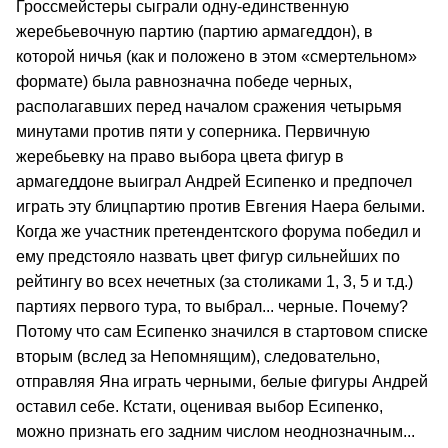
Гроссмейстеры сыграли одну-единственную
жеребьевочную партию (партию армагеддон), в
которой ничья (как и положено в этом «смертельном»
формате) была равнозначна победе черных,
располагавших перед началом сражения четырьмя
минутами против пяти у соперника. Первичную
жеребьевку на право выбора цвета фигур в
армагеддоне выиграл Андрей Есипенко и предпочел
играть эту блицпартию против Евгения Наера белыми.
Когда же участник претендентского форума победил и
ему предстояло назвать цвет фигур сильнейших по
рейтингу во всех нечетных (за столиками 1, 3, 5 и т.д.)
партиях первого тура, то выбрал... черные. Почему?
Потому что сам Есипенко значился в стартовом списке
вторым (вслед за Непомнящим), следовательно,
отправляя Яна играть черными, белые фигуры Андрей
оставил себе. Кстати, оценивая выбор Есипенко,
можно признать его задним числом неоднозначным...