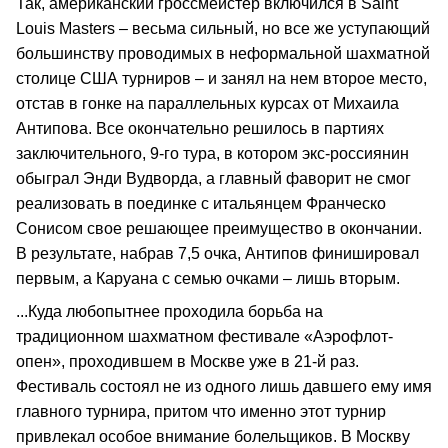
Так, американский гроссмейстер включился в Saint
Louis Masters – весьма сильный, но все же уступающий
большинству проводимых в неформальной шахматной
столице США турниров – и занял на нем второе место,
отстав в гонке на параллельных курсах от Михаила
Антипова. Все окончательно решилось в партиях
заключительного, 9-го тура, в котором экс-россиянин
обыграл Энди Вудворда, а главный фаворит не смог
реализовать в поединке с итальянцем Франческо
Сонисом свое решающее преимущество в окончании.
В результате, набрав 7,5 очка, Антипов финишировал
первым, а Каруана с семью очками – лишь вторым.
...Куда любопытнее проходила борьба на
традиционном шахматном фестивале «Аэрофлот-
опен», проходившем в Москве уже в 21-й раз.
Фестиваль состоял не из одного лишь давшего ему имя
главного турнира, притом что именно этот турнир
привлекал особое внимание болельщиков. В Москву