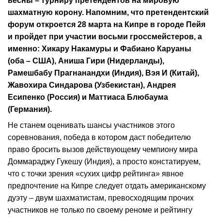
весны – турниру претендентов на мировую
шахматную корону. Напомним, что претендентский
форум откроется 28 марта на Кипре в городе Пейя
и пройдет при участии восьми гроссмейстеров, а
именно: Хикару Накамуры и Фабиано Каруаны
(оба – США), Аниша Гири (Нидерланды),
Рамешбабу Прагнанандхи (Индия), Вэя И (Китай),
Жавохира Синдарова (Узбекистан), Андрея
Есипенко (Россия) и Маттиаса Блюбаума
(Германия).
Не станем оценивать шансы участников этого
соревнования, победа в котором даст победителю
право бросить вызов действующему чемпиону мира
Доммараджу Гукешу (Индия), а просто констатируем,
что с точки зрения «сухих цифр рейтинга» явное
предпочтение на Кипре следует отдать американскому
дуэту – двум шахматистам, превосходящим прочих
участников не только по своему реноме и рейтингу