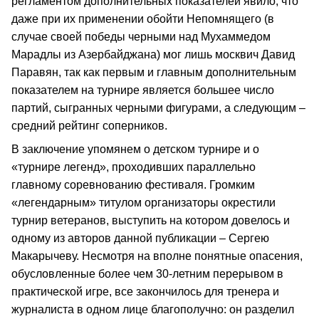
регламентом дополнительных показателей явило, что
даже при их применении обойти Непомнящего (в
случае своей победы черными над Мухаммедом
Марадлы из Азербайджана) мог лишь москвич Давид
Паравян, так как первым и главным дополнительным
показателем на турнире является большее число
партий, сыгранных черными фигурами, а следующим –
средний рейтинг соперников.
В заключение упомянем о детском турнире и о
«турнире легенд», проходивших параллельно
главному соревнованию фестиваля. Громким
«легендарным» титулом организаторы окрестили
турнир ветеранов, выступить на котором довелось и
одному из авторов данной публикации – Сергею
Макарычеву. Несмотря на вполне понятные опасения,
обусловленные более чем 30-летним перерывом в
практической игре, все закончилось для тренера и
журналиста в одном лице благополучно: он разделил