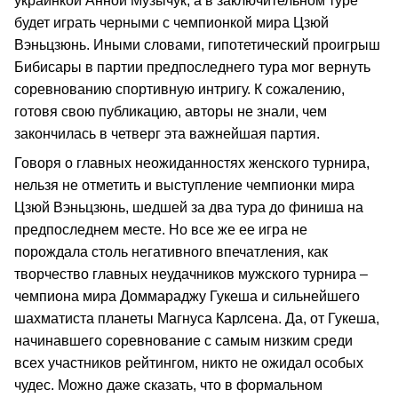
украинкой Анной Музычук, а в заключительном туре
будет играть черными с чемпионкой мира Цзюй
Вэньцзюнь. Иными словами, гипотетический проигрыш
Бибисары в партии предпоследнего тура мог вернуть
соревнованию спортивную интригу. К сожалению,
готовя свою публикацию, авторы не знали, чем
закончилась в четверг эта важнейшая партия.
Говоря о главных неожиданностях женского турнира,
нельзя не отметить и выступление чемпионки мира
Цзюй Вэньцзюнь, шедшей за два тура до финиша на
предпоследнем месте. Но все же ее игра не
порождала столь негативного впечатления, как
творчество главных неудачников мужского турнира –
чемпиона мира Доммараджу Гукеша и сильнейшего
шахматиста планеты Магнуса Карлсена. Да, от Гукеша,
начинавшего соревнование с самым низким среди
всех участников рейтингом, никто не ожидал особых
чудес. Можно даже сказать, что в формальном