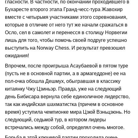
гласности. В частности, по окончании проходившего в
Бухаресте второго этапа Гранд-чесс-тура Жавохир
вместе с четырьмя участниками этого соревнования,
которые в отличие от него тут же начали сражаться в
Осло, сел в самолет и перенесся в столицу Норвегии
лишь для того, чтобы помочь своей подруге успешно
выступить на Norway Chess. И результат превзошел
ожидания!
Впрочем, после проигрыша Асаубаевой в пятом туре
(пусть не в основной партии, а в армагеддоне) ее на
пол-очка обошла Дешмух, обыгравшая в классику
китаянку Чжу Цзиньэр. Правда, уже на следующий
день Бибисара вернула себе единоличное лидерство,
так как индийская шахматистка (причем в основное
время) уступила чемпионке мира Цзюй Вэньцзюнь. Но
следующий, седьмой тур, в котором лидеры
встречались между собой, определял очень многое.
Борьба в этой ключевой партии проходила очень