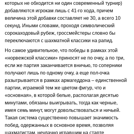
которых не обходится ни один современный турнир)
добавляются игрокам лишь с 41-го хода, причем
величина этой добавки составляет не 30, а всего 10
секунд. Иными словами, проходя символический
сорокаходовый рубеж, гроссмейстеры словно бы
переключаются с шахматной классики на рапид.
Но самое удивительное, что победы в рамках этой
«норвежской классики» приносят не по очку, а по три,
если же партия заканчивается вничью, то соперники
получают лишь по одному очку, а еще пол-очка
разыгрывается в рамках армагеддона – единственной
партии, играемой тем же цветом фигур, что и
«основная», в которой белые, располагая десятью
минутами, обязаны выигрывать, тогда как черные,
имея семь минут, могут довольствоваться и ничьей.
Такая система существенно повышает значимость
побед, одержанных в основное время, позволяя
шахматистам, неудачно игравшим на старте