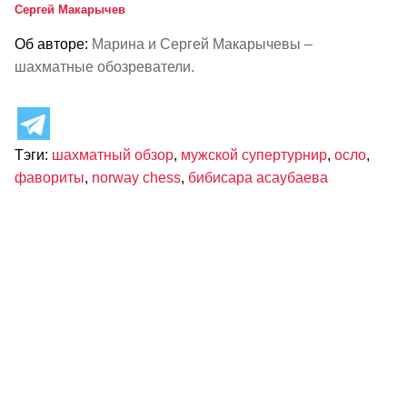
Сергей Макарычев
Об авторе:
Марина и Сергей Макарычевы –
шахматные обозреватели.
Тэги:
шахматный обзор
,
мужской супертурнир
,
осло
,
фавориты
,
norway chess
,
бибисара асаубаева