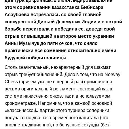
два тура до финиша. 2 июня лидировавшая на
этом соревновании казахстанка Бибисара
Асаубаева встречалась со своей главной
конкуренткой Дивьей Дешмух из Индии и в острой
борьбе переиграла и победила ее, доведя свой
отрыв от вышедшей на второе место украинки
Анны Музычук до пяти очков, что сняло
практически все сомнения относительно имени
будущей победительницы.
Столь значительный, нехарактерный для шахмат
отрыв требует объяснений. Дело в том, что на Norway
Chess (причем уже не в первый раз) применяется
весьма оригинальный регламент, состоящий как в
системе начисления очков, так и в используемом
хронометраже. Напомним, что в каждой основной
«классической» партии этого турнира соперники
получают по два часа временного капитала (что
вполне традиционно), но бонусные секунды (без