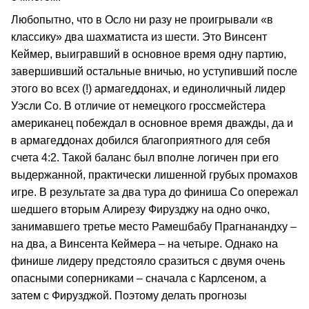
Любопытно, что в Осло ни разу не проигрывали «в
классику» два шахматиста из шести. Это Винсент
Кеймер, выигравший в основное время одну партию,
завершивший остальные вничью, но уступивший после
этого во всех (!) армагеддонах, и единоличный лидер
Уэсли Со. В отличие от немецкого гроссмейстера
американец побеждал в основное время дважды, да и
в армагеддонах добился благоприятного для себя
счета 4:2. Такой баланс был вполне логичен при его
выдержанной, практически лишенной грубых промахов
игре. В результате за два тура до финиша Со опережал
шедшего вторым Алирезу Фирузджу на одно очко,
занимавшего третье место Рамешбабу Прагнанандху –
на два, а Винсента Кеймера – на четыре. Однако на
финише лидеру предстояло сразиться с двумя очень
опасными соперниками – сначала с Карлсеном, а
затем с Фирузджой. Поэтому делать прогнозы