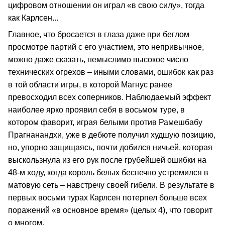
цифровом отношении он играл «в свою силу», тогда
как Карлсен...
Главное, что бросается в глаза даже при беглом
просмотре партий с его участием, это непривычное,
можно даже сказать, немыслимо высокое число
технических огрехов – иными словами, ошибок как раз
в той области игры, в которой Магнус ранее
превосходил всех соперников. Наблюдаемый эффект
наиболее ярко проявил себя в восьмом туре, в
котором фаворит, играя белыми против Рамешбабу
Прагнанандхи, уже в дебюте получил худшую позицию,
но, упорно защищаясь, почти добился ничьей, которая
выскользнула из его рук после грубейшей ошибки на
48-м ходу, когда король белых беспечно устремился в
матовую сеть – навстречу своей гибели. В результате в
первых восьми турах Карлсен потерпел больше всех
поражений «в основное время» (целых 4), что говорит
о многом.