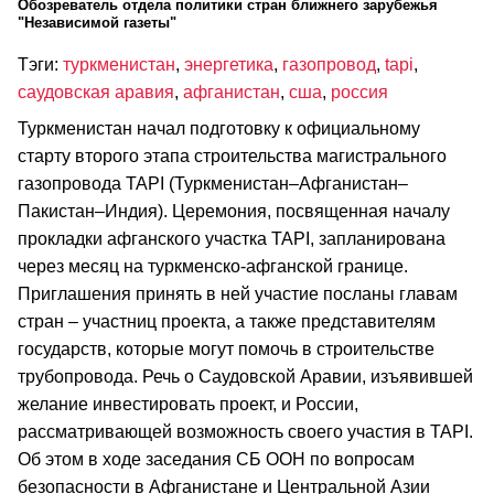
Обозреватель отдела политики стран ближнего зарубежья
"Независимой газеты"
Тэги:
туркменистан
,
энергетика
,
газопровод
,
tapi
,
саудовская аравия
,
афганистан
,
сша
,
россия
Туркменистан начал подготовку к официальному
старту второго этапа строительства магистрального
газопровода TAPI (Туркменистан–Афганистан–
Пакистан–Индия). Церемония, посвященная началу
прокладки афганского участка TAPI, запланирована
через месяц на туркменско-афганской границе.
Приглашения принять в ней участие посланы главам
стран – участниц проекта, а также представителям
государств, которые могут помочь в строительстве
трубопровода. Речь о Саудовской Аравии, изъявившей
желание инвестировать проект, и России,
рассматривающей возможность своего участия в TAPI.
Об этом в ходе заседания СБ ООН по вопросам
безопасности в Афганистане и Центральной Азии