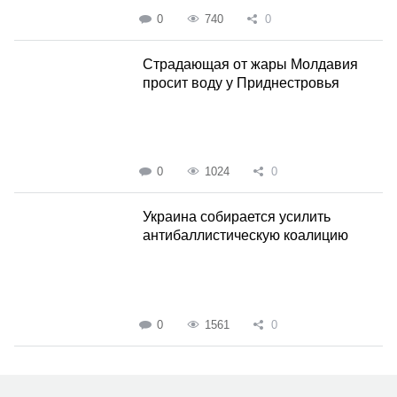
0
740
0
Страдающая от жары Молдавия
просит воду у Приднестровья
0
1024
0
Украина собирается усилить
антибаллистическую коалицию
0
1561
0