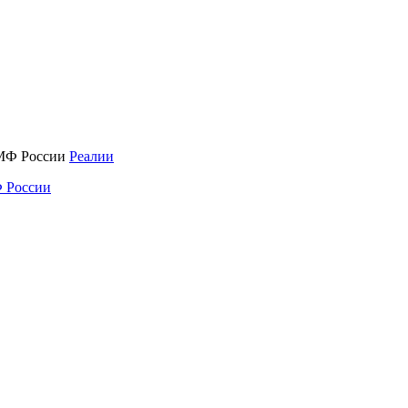
Реалии
 России