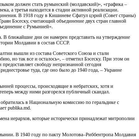
зыком должен стать румынский (молдавский)», «графика –
ка, а третья находится в стадии активной реализации.
динения. В 1918 году в Кишиневе Сфатул цэрий (Совет страны)
Траян Бэсеску, считающий объединение двух стран главной
бъединение с Румынией».
ва. В ближайшие дни он намерен представить на утверждение
итории Молдавии в состав СССР.
Балтии вышли из состава Советского Союза и стали
, но так все и осталось», – отметил Бэсеску. При этом он
 предоставляет свободу непризнанной сегодня
иднестровье туда, где оно было до 1940 года, – Украине
мынией процессы, происходящие в небратских, хотя и
 теперь между ними разгорелся публичный скандал.
 обратилась в Национальную комиссию по геральдике с
ет publika.md.
ена иерархов, которые исторически принадлежат митрополии
умынии. В 1940 году по пакту Молотова–Риббентропа Молдавия