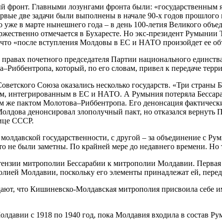
й фронт. Главными лозунгами фронта были: «государственным я
ые две задачи были выполнены в начале 90-х годов прошлого ве
 уже в марте нынешнего года – в день 100-летия Великого объе
ржественно отмечается в Бухаресте. Но экс-президент Румынии 
, что «после вступления Молдовы в ЕС и НАТО произойдет ее о
на правах почетного председателя Партии национального единст
Риббентропа, который, по его словам, привел к передаче терр
оветского Союза оказались несколько государств. «Три страны 
 интегрированным в ЕС и НАТО. А Румыния потеряла Бессарабию
ем же пактом Молотова–Риббентропа. Его денонсация фактически
лдова денонсировал злополучный пакт, но отказался вернуть Пр
ице СССР.
 молдавской государственности, с другой – за объединение с Ру
то не были заметны. По крайней мере до недавнего времени. Но
тензии митрополии Бессарабии к митрополии Молдавии. Первая
лией Молдавии, поскольку его элементы принадлежат ей, переда
ют, что Кишиневско-Молдавская митрополия присвоила себе им
лдавии с 1918 по 1940 год, пока Молдавия входила в состав Р