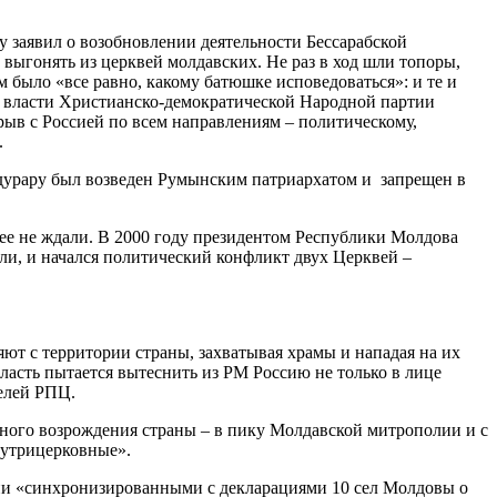
заявил о возобновлении деятельности Бессарабской
 выгонять из церквей молдавских. Не раз в ход шли топоры,
м было «все равно, какому батюшке исповедоваться»: и те и
у власти Христианско-демократической Народной партии
ыв с Россией по всем направлениям – политическому,
.
эдурару был возведен Румынским патриархатом и запрещен в
 ее не ждали. В 2000 году президентом Республики Молдова
и, и начался политический конфликт двух Церквей –
ют с территории страны, захватывая храмы и нападая на их
ласть пытается вытеснить из РМ Россию не только в лице
елей РПЦ.
ного возрождения страны – в пику Молдавской митрополии и с
нутрицерковные».
ии «синхронизированными с декларациями 10 сел Молдовы о