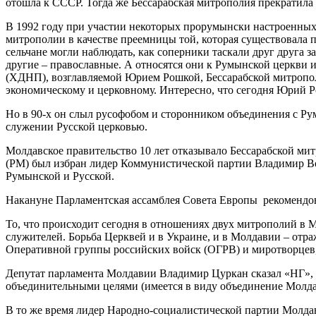
отошла к СССР. Тогда же Бессарабская митрополия прекратила
В 1992 году при участии некоторых прорумынски настроенных
митрополии в качестве преемницы той, которая существовала п
сельчане могли наблюдать, как соперники таскали друг друга з
другие – православные. А относятся они к Румынской церкви
(ХДНП), возглавляемой Юрием Рошкой, Бессарабской митрополи
экономическому и церковному. Интересно, что сегодня Юрий
Но в 90-х он слыл русофобом и сторонником объединения с Р
служении Русской церковью.
Молдавское правительство 10 лет отказывало Бессарабской мит
(РМ) был избран лидер Коммунистической партии Владимир Во
Румынской и Русской.
Накануне Парламентская ассамблея Совета Европы рекомендо
То, что происходит сегодня в отношениях двух митрополий в М
служителей. Борьба Церквей и в Украине, и в Молдавии – отр
Оперативной группы российских войск (ОГРВ) и миротворцев
Депутат парламента Молдавии Владимир Цуркан сказал «НГ», 
объединительными целями (имеется в виду объединение Молда
В то же время лидер Народно-социалистической партии Молда