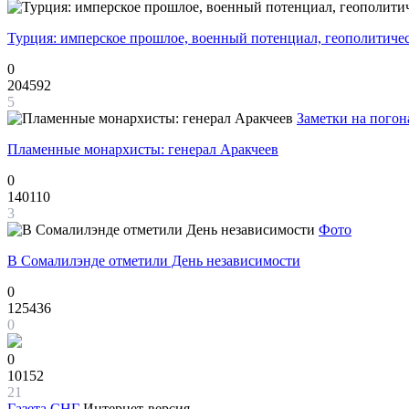
Турция: имперское прошлое, военный потенциал, геополитиче
0
204592
5
Заметки на погон
Пламенные монархисты: генерал Аракчеев
0
140110
3
Фото
В Сомалилэнде отметили День независимости
0
125436
0
0
10152
21
Газета
СНГ
Интернет-версия