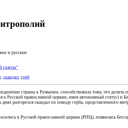
митрополий
кие и русские
й газеты"
и
,
скандал
,
герб
динение страны к Румынии, способствовала тому, что делить па
 к Русской православной церкви, имея автономный статус) и Бе
днях разгорелся скандал по поводу герба, представленного ми
тносились к Русской православной церкви (РПЦ), появилась Бес