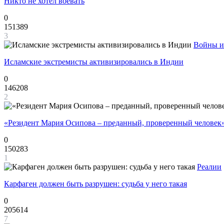
Никто не хотел воевать
0
151389
3
Войны и
Исламские экстремисты активизировались в Индии
0
146208
2
«Резидент Мария Осипова – преданный, проверенный человек
0
150283
1
Реалии
Карфаген должен быть разрушен: судьба у него такая
0
205614
7