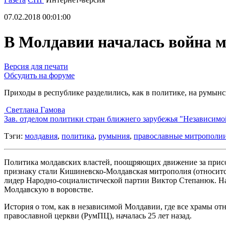
07.02.2018 00:01:00
В Молдавии началась война 
Версия для печати
Обсудить на форуме
Приходы в республике разделились, как в политике, на румынс
Светлана Гамова
Зав. отделом политики стран ближнего зарубежья "Независимо
Тэги:
молдавия
,
политика
,
румыния
,
православные митрополи
Политика молдавских властей, поощряющих движение за присое
признаку стали Кишиневско-Молдавская митрополия (относится
лидер Народно-социалистической партии Виктор Степанюк. На 
Молдавскую в воровстве.
История о том, как в независимой Молдавии, где все храмы о
православной церкви (РумПЦ), началась 25 лет назад.