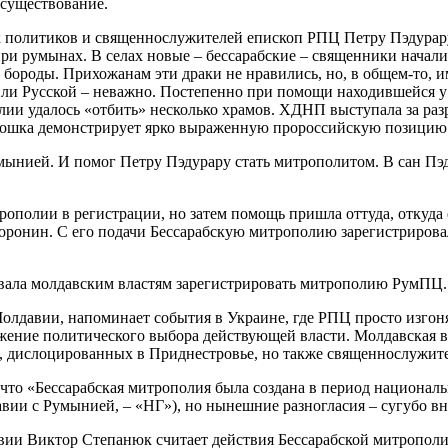
 существование.
 политиков и священнослужителей епископ РПЦ Петру Пэдурару 
ри румынах. В селах новые – бессарабские – священники начали
а бороды. Прихожанам эти драки не нравились, но, в общем-то, и
 или Русской – неважно. Постепенно при помощи находившейся 
и удалось «отбить» несколько храмов. ХДНП выступала за разр
 Рошка демонстрирует ярко выраженную пророссийскую позицию
умынией. И помог Петру Пэдурару стать митрополитом. В сан П
рополии в регистрации, но затем помощь пришла оттуда, откуда
ронин. С его подачи Бессарабскую митрополию зарегистрировал
вала молдавским властям зарегистрировать митрополию РумПЦ.
олдавии, напоминает события в Украине, где РПЦ просто изгоня
ажение политического выбора действующей власти. Молдавская в
, дислоцированных в Приднестровье, но также священнослужит
что «Бессарабская митрополия была создана в период националь
вии с Румынией, – «НГ»), но нынешние разногласия – сугубо в
вии Виктор Степанюк считает действия Бессарабской митропол