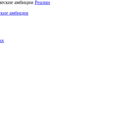
Реалии
ские амбиции
ах