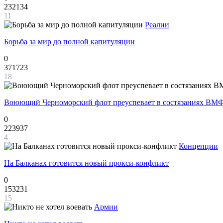
232134
11
Реалии
Борьба за мир до полной капитуляции
0
371723
18
Воюющий Черноморский флот преуспевает в состязаниях ВМФ
0
223937
4
Концепции
На Балканах готовится новый прокси-конфликт
0
153231
15
Армии