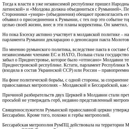
Тогда к власти в уже независимой республике пришел Народны
латинской» и «Молдова должна объединиться с Румынией». Перв
Сторонники «унири» (объединения) обещают провозгласить его
объявил о присоединении к Румынии, с тех пор это событие то
целью своей жизни, внес в эти планы коррективы. Он заметил
Но пока Бэсеску активно участвует в молдавской политике – 
парламента Румынии декларацию о денонсации пакта Молотова–
По мнению румынского политика, вследствие пакта в составе С
независимыми членами ЕС и НАТО, Польша стала государством,
забыл о Приднестровье, которое было «отписано» Молдавии т
Приднестровской республике. Кстати, парламент Республики Мо
(входила в состав Украинской ССР) или России – правопреемн
На фоне политической борьбы, с одной стороны, за сохранение
православных митрополиях – Молдавской и Бессарабской, как-
Причиной разбирательств двух Церквей в Молдавии стали пре
просьбой не утверждать герб, недавно представленный митропо
Священнослужители Румынской православной церкви утвержда
Бессарабии. Кроме того, похожи и гербы митрополий.
Бессарабская митрополия РумПЦ действовала на территории Мо