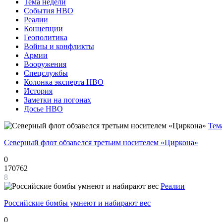
Тема недели
События НВО
Реалии
Концепции
Геополитика
Войны и конфликты
Армии
Вооружения
Спецслужбы
Колонка эксперта НВО
История
Заметки на погонах
Досье НВО
Тем
Северный флот обзавелся третьим носителем «Циркона»
0
170762
8
Реалии
Российские бомбы умнеют и набирают вес
0