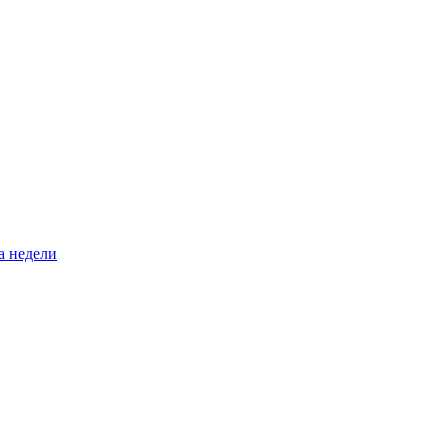
а недели