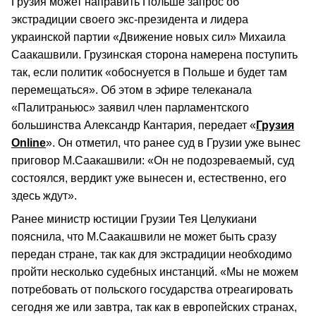
Грузия может направить Польше запрос об
экстрадиции своего экс-президента и лидера
украинской партии «Движение новых сил» Михаила
Саакашвили. Грузинская сторона намерена поступить
так, если политик «обоснуется в Польше и будет там
перемещаться». Об этом в эфире телеканала
«Палитраньюс» заявил член парламентского
большинства Александр Кантария, передает «
Грузия
Online
». Он отметил, что ранее суд в Грузии уже вынес
приговор М.Саакашвили: «Он не подозреваемый, суд
состоялся, вердикт уже вынесен и, естественно, его
здесь ждут».
Ранее министр юстиции Грузии Тея Целукиани
пояснила, что М.Саакашвили не может быть сразу
передан стране, так как для экстрадиции необходимо
пройти несколько судебных инстанций. «Мы не можем
потребовать от польского государства отреагировать
сегодня же или завтра, так как в европейских странах,