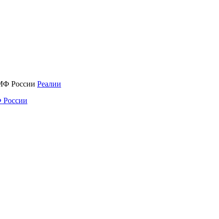
Реалии
 России