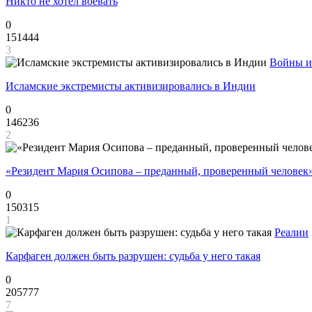
Никто не хотел воевать
0
151444
3
Войны и
Исламские экстремисты активизировались в Индии
0
146236
2
«Резидент Мария Осипова – преданный, проверенный человек
0
150315
1
Реалии
Карфаген должен быть разрушен: судьба у него такая
0
205777
7