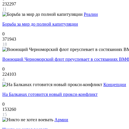
232297
11
Реалии
Борьба за мир до полной капитуляции
0
371943
18
Воюющий Черноморский флот преуспевает в состязаниях ВМФ
0
224103
4
Концепции
На Балканах готовится новый прокси-конфликт
0
153260
15
Армии