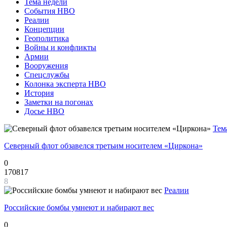
Тема недели
События НВО
Реалии
Концепции
Геополитика
Войны и конфликты
Армии
Вооружения
Спецслужбы
Колонка эксперта НВО
История
Заметки на погонах
Досье НВО
Тем
Северный флот обзавелся третьим носителем «Циркона»
0
170817
8
Реалии
Российские бомбы умнеют и набирают вес
0