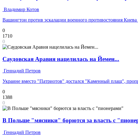
Владимир Котов
Вашингтон против эскалации военного противостояния Киева
0
1710
0
Саудовская Аравия нацелилась на Йемен...
Геннадий Петров
Украине вместо "Патриотов" достался "Каменный плащ", проп
0
1388
0
В Польше "мясники" борются за власть с "пион
Геннадий Петров