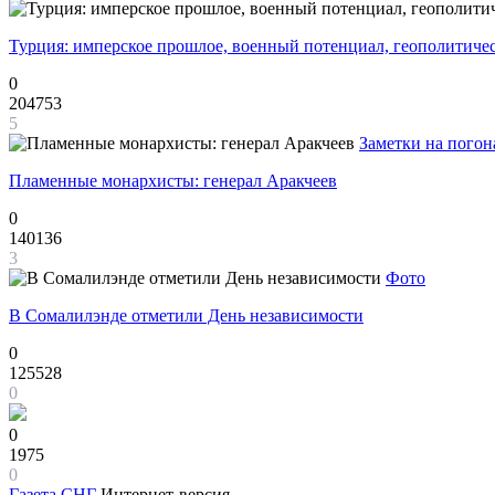
Турция: имперское прошлое, военный потенциал, геополитиче
0
204753
5
Заметки на погон
Пламенные монархисты: генерал Аракчеев
0
140136
3
Фото
В Сомалилэнде отметили День независимости
0
125528
0
0
1975
0
Газета
СНГ
Интернет-версия