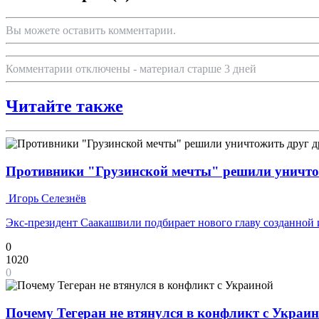
Вы можете оставить комментарии.
Комментарии отключены - материал старше 3 дней
Читайте также
Противники "Грузинской мечты" решили уничто
Игорь Селезнёв
Экс-президент Саакашвили подбирает нового главу созданной
0
1020
0
Почему Тегеран не втянулся в конфликт с Украи