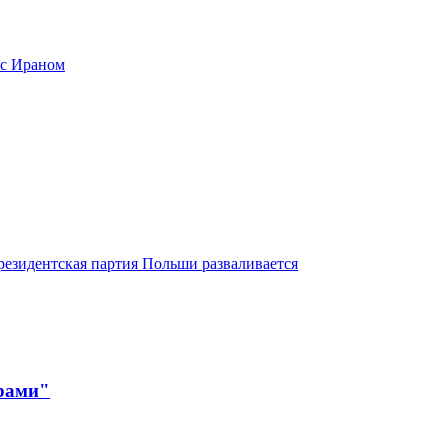
 с Ираном
резидентская партия Польши разваливается
ерами"