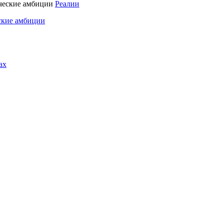
Реалии
ские амбиции
ах