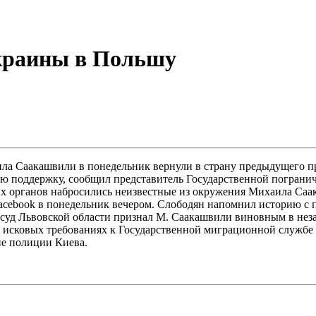
краины в Польшу
ла Саакашвили в понедельник вернули в страну предыдущего пр
 поддержку, сообщил представитель Государственной пограни
ых органов набросились неизвестные из окружения Михаила С
acebook в понедельник вечером. Слободян напомнил историю с 
суд Львовской области признал М. Саакашвили виновным в неза
исковых требованиях к Государственной миграционной службе 
ие полиции Киева.