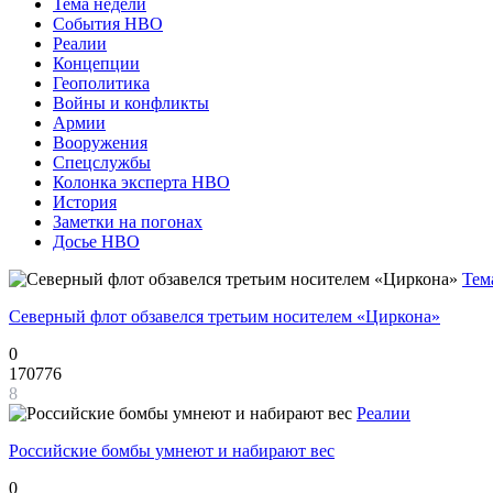
Тема недели
События НВО
Реалии
Концепции
Геополитика
Войны и конфликты
Армии
Вооружения
Спецслужбы
Колонка эксперта НВО
История
Заметки на погонах
Досье НВО
Тем
Северный флот обзавелся третьим носителем «Циркона»
0
170776
8
Реалии
Российские бомбы умнеют и набирают вес
0