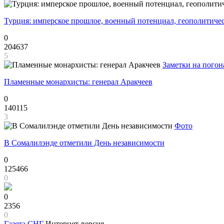
Турция: имперское прошлое, военный потенциал, геополитиче
0
204637
5
Заметки на погон
Пламенные монархисты: генерал Аракчеев
0
140115
3
Фото
В Сомалилэнде отметили День независимости
0
125466
0
0
2356
0
Газета
СНГ
Интернет-версия