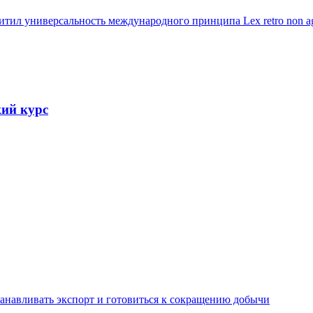
тил универсальность международного принципа Lex retro non ag
кий курс
анавливать экспорт и готовиться к сокращению добычи