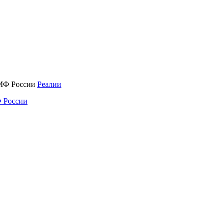
Реалии
 России