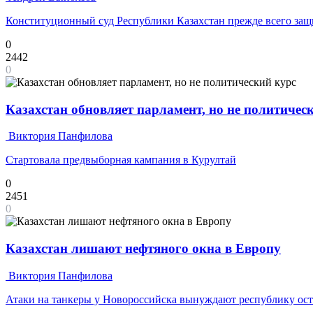
Конституционный суд Республики Казахстан прежде всего защи
0
2442
0
Казахстан обновляет парламент, но не политичес
Виктория Панфилова
Стартовала предвыборная кампания в Курултай
0
2451
0
Казахстан лишают нефтяного окна в Европу
Виктория Панфилова
Атаки на танкеры у Новороссийска вынуждают республику ост