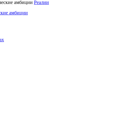
Реалии
ские амбиции
ах