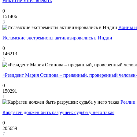
Никто не хотел воевать
0
151406
3
Войны и
Исламские экстремисты активизировались в Индии
0
146213
2
«Резидент Мария Осипова – преданный, проверенный человек
0
150291
1
Реалии
Карфаген должен быть разрушен: судьба у него такая
0
205659
7