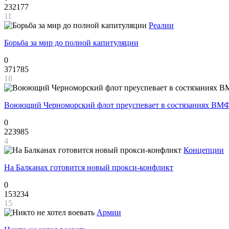
232177
11
Реалии
Борьба за мир до полной капитуляции
0
371785
18
Воюющий Черноморский флот преуспевает в состязаниях ВМФ
0
223985
4
Концепции
На Балканах готовится новый прокси-конфликт
0
153234
15
Армии