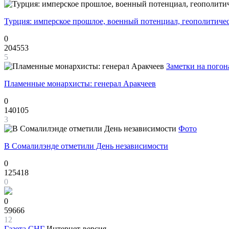
Турция: имперское прошлое, военный потенциал, геополитиче
0
204553
5
Заметки на погон
Пламенные монархисты: генерал Аракчеев
0
140105
3
Фото
В Сомалилэнде отметили День независимости
0
125418
0
0
59666
12
Газета
СНГ
Интернет-версия