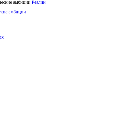
Реалии
ские амбиции
ах