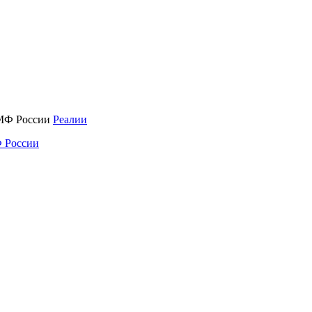
Реалии
 России