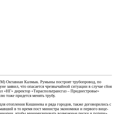
РМ) Октавиан Калмык. Румыны построят трубопровод, по
не заявил, что опасается чрезвычайной ситуации в случае сбоя
щил «НГ» директор «Тираспольтрансгаз – Приднестровье»
лю тоже придется менять трубу.
т для отопления Кишинева и ряда городов, также договорились с
авший в то время пост министра экономики и первого вице-
ценарии, чтобы минимизировать возможные риски и потери».