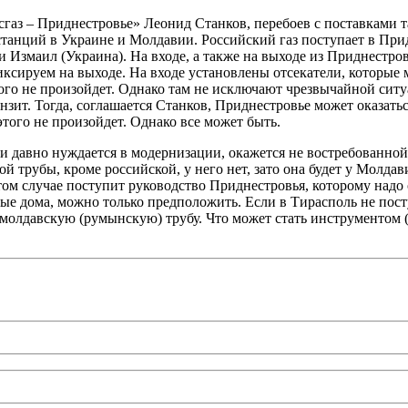
газ – Приднестровье» Леонид Станков, перебоев с поставками та
анций в Украине и Молдавии. Российский газ поступает в Придн
и Измаил (Украина). На входе, а также на выходе из Приднестр
ксируем на выходе. На входе установлены отсекатели, которые м
того не произойдет. Однако там не исключают чрезвычайной ситу
зит. Тогда, соглашается Станков, Приднестровье может оказатьс
того не произойдет. Однако все может быть.
и давно нуждается в модернизации, окажется не востребованной 
й трубы, кроме российской, у него нет, зато она будет у Молд
этом случае поступит руководство Приднестровья, которому надо
 дома, можно только предположить. Если в Тирасполь не поступ
 молдавскую (румынскую) трубу. Что может стать инструментом 