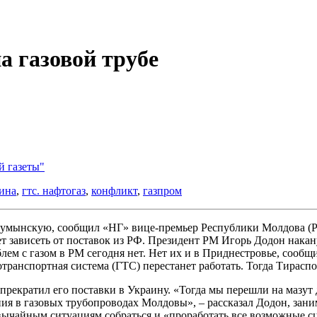
а газовой трубе
й газеты"
ина
,
гтс. нафтогаз
,
конфликт
,
газпром
а румынскую, сообщил «НГ» вице-премьер Республики Молдова (
т зависеть от поставок из РФ. Президент РМ Игорь Додон накану
блем с газом в РМ сегодня нет. Нет их и в Приднестровье, сооб
транспортная система (ГТС) перестанет работать. Тогда Тираспо
» прекратил его поставки в Украину. «Тогда мы перешли на мазу
я в газовых трубопроводах Молдовы», – рассказал Додон, заним
вычайным ситуациям собраться и «проработать все возможные с