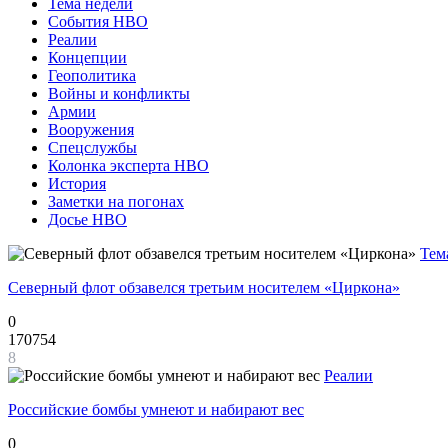
Тема недели
События НВО
Реалии
Концепции
Геополитика
Войны и конфликты
Армии
Вооружения
Спецслужбы
Колонка эксперта НВО
История
Заметки на погонах
Досье НВО
Тем
Северный флот обзавелся третьим носителем «Циркона»
0
170754
8
Реалии
Российские бомбы умнеют и набирают вес
0