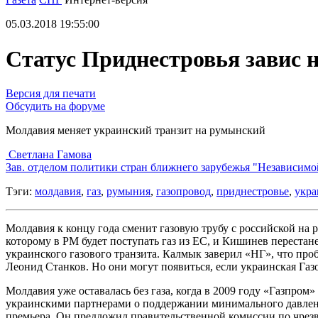
05.03.2018 19:55:00
Статус Приднестровья завис н
Версия для печати
Обсудить на форуме
Молдавия меняет украинский транзит на румынский
Светлана Гамова
Зав. отделом политики стран ближнего зарубежья "Независимо
Тэги:
молдавия
,
газ
,
румыния
,
газопровод
,
приднестровье
,
укра
Молдавия к концу года сменит газовую трубу с российской н
которому в РМ будет поступать газ из ЕС, и Кишинев перестане
украинского газового транзита. Калмык заверил «НГ», что про
Леонид Станков. Но они могут появиться, если украинская Газо
Молдавия уже оставалась без газа, когда в 2009 году «Газпром
украинскими партнерами о поддержании минимального давлени
премьера. Он предложил правительственной комиссии по чрез