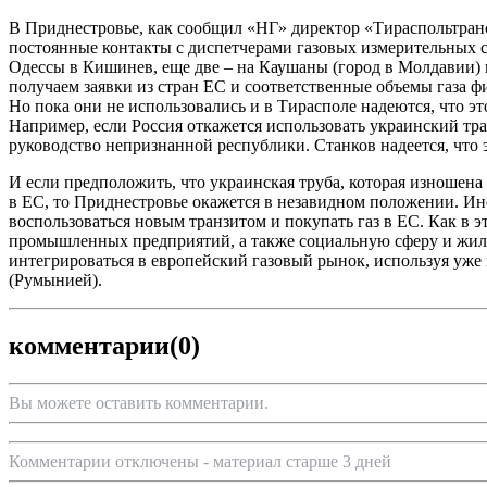
В Приднестровье, как сообщил «НГ» директор «Тираспольтранс
постоянные контакты с диспетчерами газовых измерительных ст
Одессы в Кишинев, еще две – на Каушаны (город в Молдавии) 
получаем заявки из стран ЕС и соответственные объемы газа фи
Но пока они не использовались и в Тирасполе надеются, что э
Например, если Россия откажется использовать украинский тран
руководство непризнанной республики. Станков надеется, что э
И если предположить, что украинская труба, которая изношена 
в ЕС, то Приднестровье окажется в незавидном положении. Ино
воспользоваться новым транзитом и покупать газ в ЕС. Как в 
промышленных предприятий, а также социальную сферу и жилые
интегрироваться в европейский газовый рынок, используя уже
(Румынией).
комментарии
(0)
Вы можете оставить комментарии.
Комментарии отключены - материал старше 3 дней