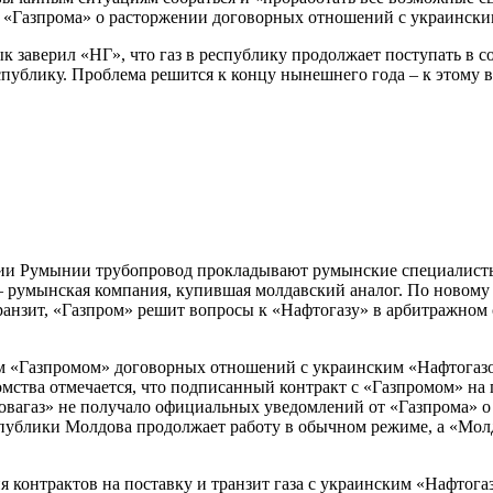
е «Газпрома» о расторжении договорных отношений с украинск
заверил «НГ», что газ в республику продолжает поступать в со
спублику. Проблема решится к концу нынешнего года – к этому 
рии Румынии трубопровод прокладывают румынские специалисты
 румынская компания, купившая молдавский аналог. По новому тр
ранзит, «Газпром» решит вопросы к «Нафтогазу» в арбитражном 
ем «Газпромом» договорных отношений с украинским «Нафтогазо
мства отмечается, что подписанный контракт с «Газпромом» на 
довагаз» не получало официальных уведомлений от «Газпрома» 
спублики Молдова продолжает работу в обычном режиме, а «Мол
 контрактов на поставку и транзит газа с украинским «Нафтога