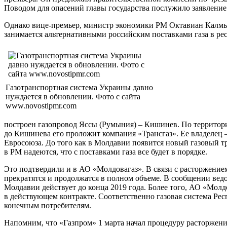
Поводом для опасений главы государства послужило заявлени
Однако вице-премьер, министр экономики РМ Октавиан Калмык 
занимается альтернативными российским поставками газа в ре
Газотранспортная система Украины давно
нуждается в обновлении. Фото с сайта
www.novostipmr.com
построен газопровод Яссы (Румыния) – Кишинев. По террито
до Кишинева его проложит компания «Трансгаз». Ее владелец –
Евросоюза. До того как в Молдавии появится новый газовый т
в РМ надеются, что с поставками газа все будет в порядке.
Это подтвердили и в АО «Молдовагаз». В связи с расторжени
прекратятся и продолжатся в полном объеме. В сообщении ведо
Молдавии действует до конца 2019 года. Более того, АО «Мол
в действующем контракте. Соответственно газовая система Ре
конечным потребителям.
Напомним, что «Газпром» 1 марта начал процедуру расторжения