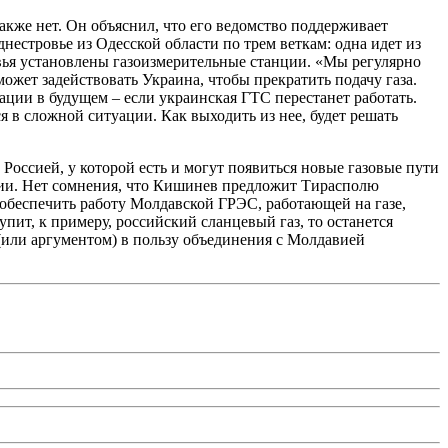
кже нет. Он объяснил, что его ведомство поддерживает
естровье из Одесской области по трем веткам: одна идет из
овья установлены газоизмерительные станции. «Мы регулярно
ожет задействовать Украина, чтобы прекратить подачу газа.
ации в будущем – если украинская ГТС перестанет работать.
я в сложной ситуации. Как выходить из нее, будет решать
Россией, у которой есть и могут появиться новые газовые пути
авии. Нет сомнения, что Кишинев предложит Тирасполю
 обеспечить работу Молдавской ГРЭС, работающей на газе,
ит, к примеру, российский сланцевый газ, то останется
(или аргументом) в пользу объединения с Молдавией