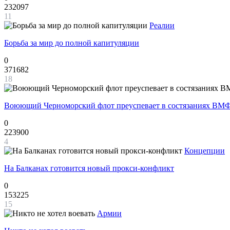
232097
11
Реалии
Борьба за мир до полной капитуляции
0
371682
18
Воюющий Черноморский флот преуспевает в состязаниях ВМФ
0
223900
4
Концепции
На Балканах готовится новый прокси-конфликт
0
153225
15
Армии