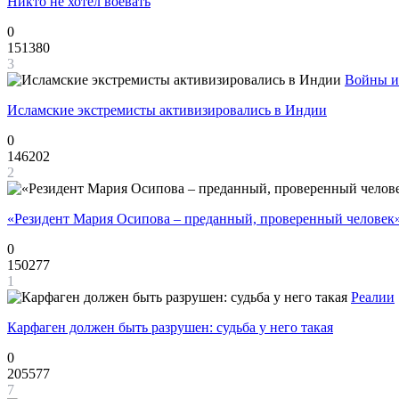
Никто не хотел воевать
0
151380
3
Войны и
Исламские экстремисты активизировались в Индии
0
146202
2
«Резидент Мария Осипова – преданный, проверенный человек
0
150277
1
Реалии
Карфаген должен быть разрушен: судьба у него такая
0
205577
7