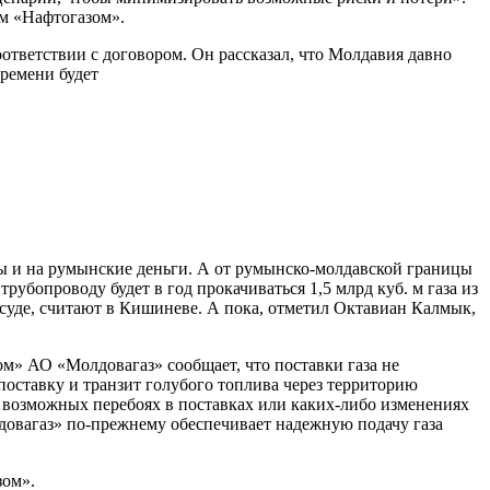
им «Нафтогазом».
ответствии с договором. Он рассказал, что Молдавия давно
времени будет
 и на румынские деньги. А от румынско-молдавской границы
убопроводу будет в год прокачиваться 1,5 млрд куб. м газа из
суде, считают в Кишиневе. А пока, отметил Октавиан Калмык,
м» АО «Молдовагаз» сообщает, что поставки газа не
поставку и транзит голубого топлива через территорию
о возможных перебоях в поставках или каких-либо изменениях
довагаз» по-прежнему обеспечивает надежную подачу газа
зом».