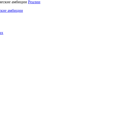
Реалии
ские амбиции
ах