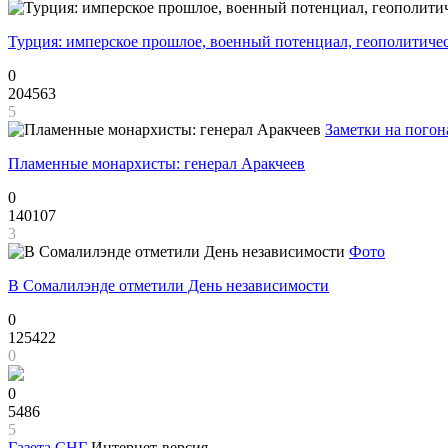
Турция: имперское прошлое, военный потенциал, геополитиче
0
204563
5
Заметки на погон
Пламенные монархисты: генерал Аракчеев
0
140107
3
Фото
В Сомалилэнде отметили День независимости
0
125422
0
0
5486
5
Газета
СНГ
Интернет-версия