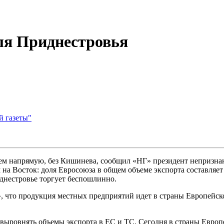
ля Приднестровья
й газеты"
ьем напрямую, без Кишинева, сообщил «НГ» президент непризна
 на Восток: доля Евросоюза в общем объеме экспорта составляе
риднестровье торгует беспошлинно.
 что продукция местных предприятий идет в страны Европейско
ы выровнять объемы экспорта в ЕС и ТС. Сегодня в страны Евро