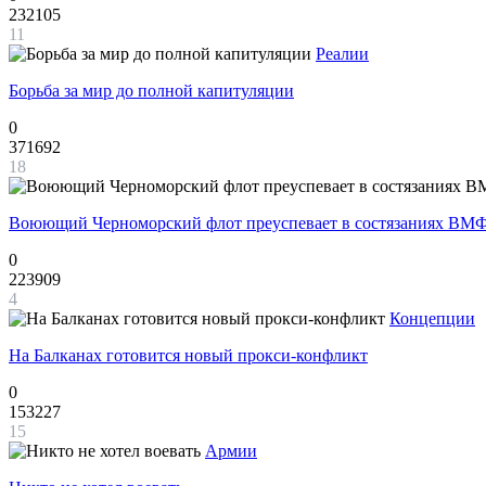
232105
11
Реалии
Борьба за мир до полной капитуляции
0
371692
18
Воюющий Черноморский флот преуспевает в состязаниях ВМФ
0
223909
4
Концепции
На Балканах готовится новый прокси-конфликт
0
153227
15
Армии