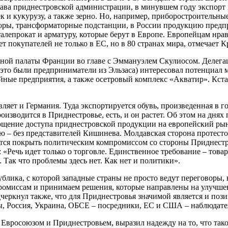
лава приднестровской администрации, в минувшем году экспорт
и кукурузу, а также зерно. Но, например, приборостроительны
торы, трансформаторные подстанции, в России продукцию предп
алепрокат и арматуру, которые берут в Европе. Европейцам нра
т покупателей не только в ЕС, но в 80 странах мира, отмечает 
ной палаты Франции во главе с Эммануэлем Скулиосом. Делега
 это были предприниматели из Эльзаса) интересовал потенциал
ные предприятия, а также осетровый комплекс «Акватир». Кста
вляет и Германия. Туда экспортируется обувь, произведенная в 
производится в Приднестровье, есть, и он растет. Об этом на дн
щение доступа приднестровской продукции на европейский рыно
ю – без представителей Кишинева. Молдавская сторона протесто
тся покрыть политическим компромиссом со стороны Приднестров
: «Речь идет только о торговле. Единственное требование – то
Так что проблемы здесь нет. Как нет и политики».
блика, с которой западные страны не просто ведут переговоры,
промиссам и принимаем решения, которые направлены на улучше
черкнул также, что для Приднестровья значимой является и по
ы, Россия, Украина, ОБСЕ – посредники, ЕС и США – наблюдате
Евросоюзом и Приднестровьем, выразил надежду на то, что тако