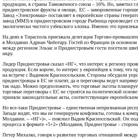
продукции, в страны Таможенного союза – 16%. Но, заметил г
приднестровские фрукты и овощи, ЕС – замороженные горошек 
Завод «Электромаш» поставляет в европейские страны генера
завод (ММЗ) в приднестровском городе Рыбница производит ст
экологически чистого узбекского хлопка. Именно это привлекае
На днях в Тирасполь приезжала делегация Торгово-промышлен
в Молдавии Адриан Чиботару. Гостей из Франции (в основном
между регионом Эльзас и Приднестровьем гости посетили швей
икру.
Лидер Приднестровья сказал «НГ», что интерес к региону проя
продукция. Если короче, то интерес у европейцев к тому, что 
на встрече с Вадимом Красносельским. Стороны обсудили упро
приднестровцы в ЕС не платят, да и переговоры ведут напряму
так надо. Можно предположить, что торговые льготы планируе
торговые переговоры с ЕС не строятся на политической основе
приняли законодательные акты, соответствующие европейским. 
Но все-таки Приднестровье – единственная непризнанная респу
Западе видят, что мы не генерируем конфликты, готовы к ком
Молдавии. – «НГ»)», – пояснил Вадим Красносельский. Он под
процесса в формате «5+2» (Молдавия, Приднестровье – сторон
Петер Михалко, говоря о развитии торговых отношений между 