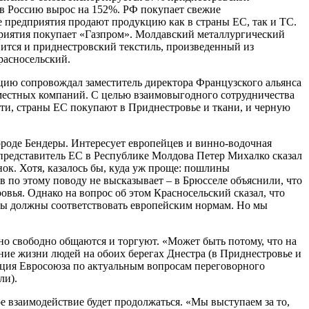
 в Россию вырос на 152%. РФ покупает свежие
е предприятия продают продукцию как в страны ЕС, так и ТС.
риятия покупает «Газпром». Молдавский металлургический
вится и приднестровский текстиль, произведенный из
Красносельский.
цию сопровождал заместитель директора Французского альянса
 местных компаний. С целью взаимовыгодного сотрудничества
ти, страны ЕС покупают в Приднестровье и ткани, и черную
городе Бендеры. Интересует европейцев и винно-водочная
ях представитель ЕС в Республике Молдова Петер Михалко сказал
к. Хотя, казалось бы, куда уж проще: пошлины
в по этому поводу не высказывает – в Брюсселе объяснили, что
ья. Однако на вопрос об этом Красносельский сказал, что
вары должны соответствовать европейским нормам. Но мы
 но свободно общаются и торгуют. «Может быть потому, что на
ние жизни людей на обоих берегах Днестра (в Приднестровье и
зиция Евросоюза по актуальным вопросам переговорного
ли).
е взаимодействие будет продолжаться. «Мы выступаем за то,