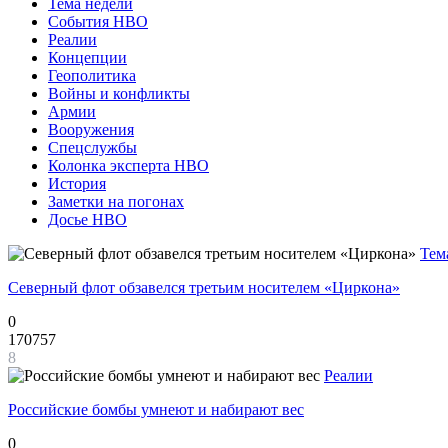
Тема недели
События НВО
Реалии
Концепции
Геополитика
Войны и конфликты
Армии
Вооружения
Спецслужбы
Колонка эксперта НВО
История
Заметки на погонах
Досье НВО
Тем
Северный флот обзавелся третьим носителем «Циркона»
0
170757
8
Реалии
Российские бомбы умнеют и набирают вес
0