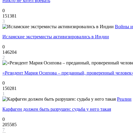
Никто не хотел воевать
0
151381
3
Войны и
Исламские экстремисты активизировались в Индии
0
146204
2
«Резидент Мария Осипова – преданный, проверенный человек
0
150281
1
Реалии
Карфаген должен быть разрушен: судьба у него такая
0
205585
7