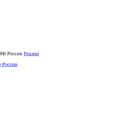
Реалии
 России