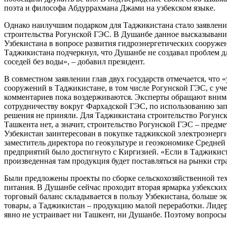
поэта и философа Абдуррахмана Джами на узбекском языке.
Однако наилучшим подарком для Таджикистана стало заявление
строительства Рогунской ГЭС. В Душанбе данное высказывани
Узбекистана в вопросе развития гидроэнергетических сооруже
Таджикистана подчеркнул, что Душанбе не создавал проблем дл
соседей без воды», – добавил президент.
В совместном заявлении глав двух государств отмечается, что 
сооружений в Таджикистане, в том числе Рогунской ГЭС, с уч
комментариев пока воздерживаются. Эксперты обращают вниман
сотрудничеству вокруг Фархадской ГЭС, по использованию запа
решения не приняли. Для Таджикистана строительство Рогунск
Ташкента нет, а значит, строительство Рогунской ГЭС – предм
Узбекистан заинтересован в покупке таджикской электроэнерг
заместитель директора по геокультуре и геоэкономике Средне
предприятий было достигнуто с Киргизией. «Если в Таджикиста
произведенная там продукция будет поставляться на рынки стр
Были предложены проекты по сборке сельскохозяйственной тех
питания. В Душанбе сейчас проходит вторая ярмарка узбекских
торговый баланс складывается в пользу Узбекистана, больше 
товары, а Таджикистан – продукцию малой переработки. Лидеры
явно не устраивает ни Ташкент, ни Душанбе. Поэтому вопросы 