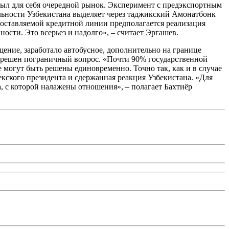
рыл для себя очередной рынок. Эксперимент с предэкспортным
льности Узбекистана выделяет через таджикский Амонатбонк
едоставляемой кредитной линии предполагается реализация
ости. Это всерьез и надолго», – считает Эргашев.
ение, заработало автобусное, дополнительно на границе
 решен пограничный вопрос. «Почти 90% государственной
могут быть решены единовременно. Точно так, как и в случае
кского президента и сдержанная реакция Узбекистана. «Для
, с которой налажены отношения», – полагает Бахтиёр