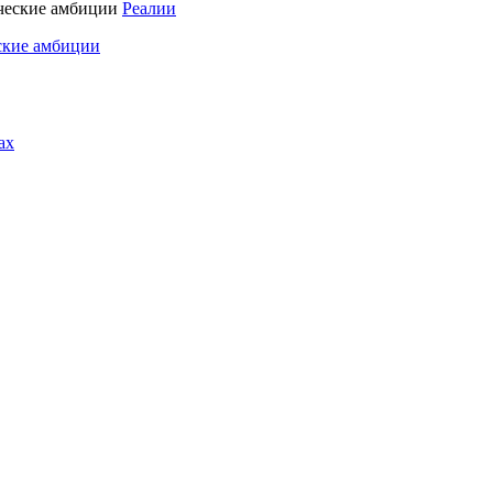
Реалии
ские амбиции
ах