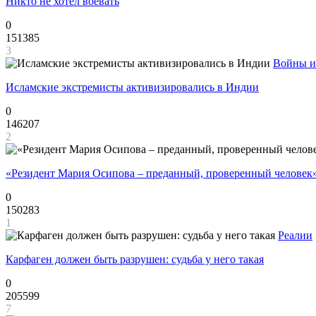
Никто не хотел воевать
0
151385
3
Войны и
Исламские экстремисты активизировались в Индии
0
146207
2
«Резидент Мария Осипова – преданный, проверенный человек
0
150283
1
Реалии
Карфаген должен быть разрушен: судьба у него такая
0
205599
7