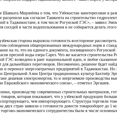
 Шавката Мирзиёева о том, что Узбекистан заинтересован в раз
е расценили как согласие Ташкента на строительство гидроэле
ний в Таджикистане, в том числе Рогунской ГЭС», – заявил Эмо
я соседей в части водопользования и не собирается делать этог
«узбекская сторона выразила готовность всесторонне рассмотрет
етом соблюдения общепризнанных международных норм и стандар
ие на то, что ни единого документа, посвященного Рогунской 
сов пресной воды озера Сарез. Что же касается строительства Р
ой ГЭС возведено в ранг национальной идеи, и любое сказанно
ет для дальнейших переговоров. Несомненно, решение будет найд
ии и переносе энергозатратных предприятий в Таджикистан. Но 
й и Центральной Азии Центра традиционных культур Бахтиёр Эр
не дешевая электроэнергия, то и энергоемкие производства выг
ан Евразийского экономического союза», – отметил Эргашев.
ники, производству современных строительных материалов, гот
 товаров, которая показывает, что у узбекской продукции боль
экспортирующего, чем импортирующего. Структура торговли тоже
 двух стран заявили о готовности довести товарооборот до 1 млр
торгово-экономического сотрудничества были в числе основных 