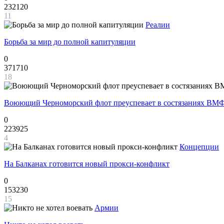
232120
11
Реалии
Борьба за мир до полной капитуляции
0
371710
18
Воюющий Черноморский флот преуспевает в состязаниях ВМФ
0
223925
4
Концепции
На Балканах готовится новый прокси-конфликт
0
153230
15
Армии