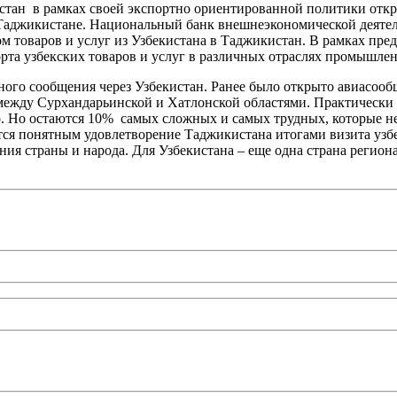
кистан в рамках своей экспортно ориентированной политики отк
 Таджикистане. Национальный банк внешнеэкономической деяте
ом товаров и услуг из Узбекистана в Таджикистан. В рамках пр
та узбекских товаров и услуг в различных отраслях промышленн
ого сообщения через Узбекистан. Ранее было открыто авиасообщ
между Сурхандарьинской и Хатлонской областями. Практически
 Но остаются 10% самых сложных и самых трудных, которые не 
тся понятным удовлетворение Таджикистана итогами визита узбе
я страны и народа. Для Узбекистана – еще одна страна региона