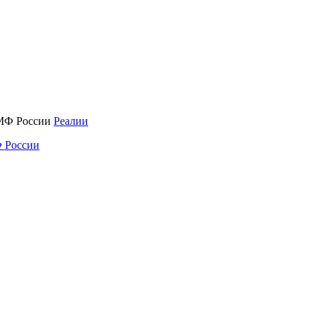
Реалии
 России