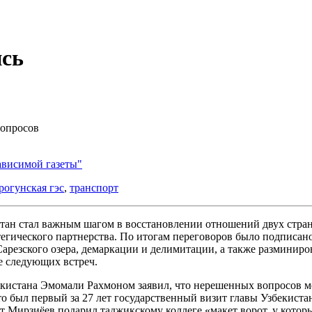
ись
вопросов
ависимой газеты"
рогунская гэс
,
транспорт
ан стал важным шагом в восстановлении отношений двух стран. 
егического партнерства. По итогам переговоров было подписано
Сарезского озера, демаркации и делимитации, а также разминир
е следующих встреч.
кистана Эмомали Рахмоном заявил, что нерешенных вопросов м
это был первый за 27 лет государственный визит главы Узбекист
 Мирзиёев подарил таджикскому коллеге «макет ворот, у котор