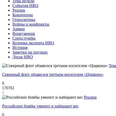
Тема недели
События НВО
Реалии
Концепции
Геополитика
Войны и конфликты
Армии
Вооружения
Спецслужбы
Колонка эксперта НВО
История
Заметки на погонах
Досье НВО
Тем
Северный флот обзавелся третьим носителем «Циркона»
0
170761
8
Реалии
Российские бомбы умнеют и набирают вес
0