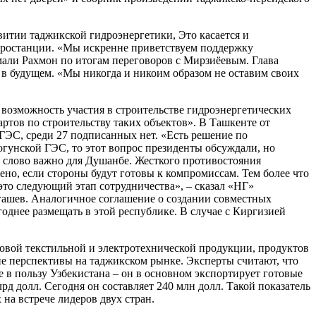
витии таджикской гидроэнергетики, Это касается и
ктростанции. «Мы искренне приветствуем поддержку
мали Рахмон по итогам переговоров с Мирзиёевым. Глава
о в будущем. «Мы никогда и никоим образом не оставим своих
ь возможность участия в строительстве гидроэнергетических
тов по строительству таких объектов». В Ташкенте от
ГЭС, среди 27 подписанных нет. «Есть решение по
огунской ГЭС, то этот вопрос президенты обсуждали, но
е слово важно для Душанбе. Жесткого противостояния
ено, если стороны будут готовы к компромиссам. Тем более что
это следующий этап сотрудничества», – сказал «НГ»
гашев. Аналогичное соглашение о создании совместных
однее размещать в этой республике. В случае с Киргизией
овой текстильной и электротехнической продукции, продуктов
шие перспективы на таджикском рынке. Эксперты считают, что
 в пользу Узбекистана – он в основном экспортирует готовые
д долл. Сегодня он составляет 240 млн долл. Такой показатель
на встрече лидеров двух стран.