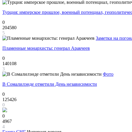
Турция: имперское прошлое, военный потенциал, геополитиче
0
204580
5
Заметки на погон
Пламенные монархисты: генерал Аракчеев
0
140108
3
Фото
В Сомалилэнде отметили День независимости
0
125426
0
0
4967
4
Газета
СНГ
Интернет-версия