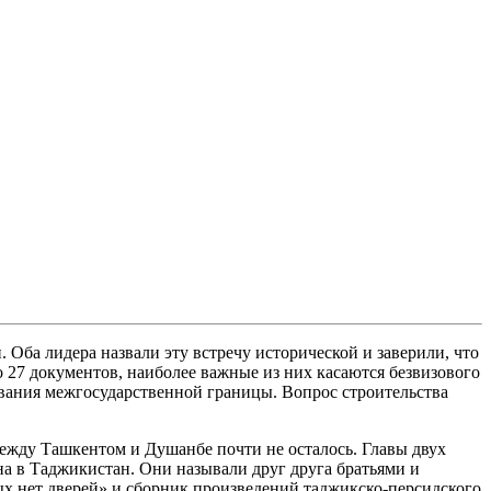
Оба лидера назвали эту встречу исторической и заверили, что
 27 документов, наиболее важные из них касаются безвизового
ования межгосударственной границы. Вопрос строительства
ежду Ташкентом и Душанбе почти не осталось. Главы двух
ана в Таджикистан. Они называли друг друга братьями и
ых нет дверей» и сборник произведений таджикско-персидского