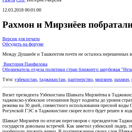
12.03.2018 00:01:00
Рахмон и Мирзиёев побратал
Версия для печати
Обсудить на форуме
Между Душанбе и Ташкентом почти не осталось нерешенных 
Виктория Панфилова
Обозреватель отдела политики стран ближнего зарубежья "Нез
Тэги:
узбекистан
,
таджикистан
,
партнерство
,
мирзиев
,
рахмон
,
Визит президента Узбекистана Шавката Мирзиёева в Таджикист
таджикско-узбекские отношения будут подняты до уровня страт
режима на 30 дней, совместного использования пресной воды 
Рогунской ГЭС в Таджикистане скорее всего будет решен в ход
Шавкат Мирзиёев по итогам переговоров с президентом Таджи
государств довольны встречей. Как заметил узбекский лидер, 
пообещали дружить вечно. В подтверждение своих слов Шавкат