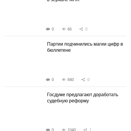
0
66
0
Партии подчинились магии цифр в
бюллетене
0
840
0
Госдуме предлагают доработать
судебную реформу
0
1040
1