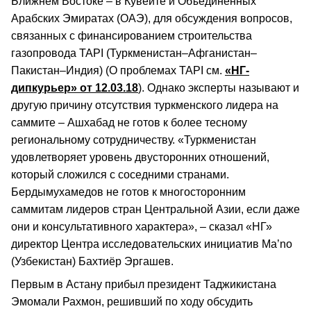
Ближнем Востоке – в Кувейте и Объединенных
Арабских Эмиратах (ОАЭ), для обсуждения вопросов,
связанных с финансированием строительства
газопровода TAPI (Туркменистан–Афганистан–
Пакистан–Индия) (О проблемах TAPI см.
«НГ-
дипкурьер» от 12.03.18
). Однако эксперты называют и
другую причину отсутствия туркменского лидера на
саммите – Ашхабад не готов к более тесному
региональному сотрудничеству. «Туркменистан
удовлетворяет уровень двусторонних отношений,
который сложился с соседними странами.
Бердымухамедов не готов к многосторонним
саммитам лидеров стран Центральной Азии, если даже
они и консультативного характера», – сказал «НГ»
директор Центра исследовательских инициатив Ma’no
(Узбекистан) Бахтиёр Эргашев.
Первым в Астану прибыл президент Таджикистана
Эмомали Рахмон, решивший по ходу обсудить