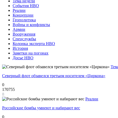
Тема недели
События НВО
Реалии
Концепции
Геополитика
Войны и конфликты
Армии
Вооружения
Спецслужбы
Колонка эксперта НВО
История
Заметки на погонах
Досье НВО
Тем
Северный флот обзавелся третьим носителем «Циркона»
0
170755
8
Реалии
Российские бомбы умнеют и набирают вес
0