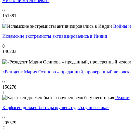
Никто не хотел воевать
0
151381
3
Войны и
Исламские экстремисты активизировались в Индии
0
146203
2
«Резидент Мария Осипова – преданный, проверенный человек
0
150278
1
Реалии
Карфаген должен быть разрушен: судьба у него такая
0
205579
7