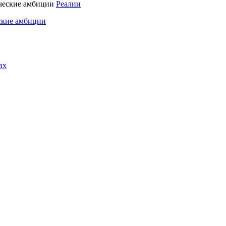
Реалии
ские амбиции
ах