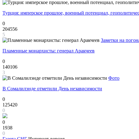
Турция: имперское прошлое, военный потенциал, геополитиче
0
204556
5
Заметки на погон
Пламенные монархисты: генерал Аракчеев
0
140106
3
Фото
В Сомалилэнде отметили День независимости
0
125420
0
0
1938
0
Газета
СНГ
Интернет-версия