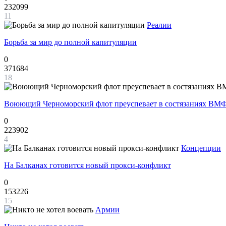
232099
11
Реалии
Борьба за мир до полной капитуляции
0
371684
18
Воюющий Черноморский флот преуспевает в состязаниях ВМФ
0
223902
4
Концепции
На Балканах готовится новый прокси-конфликт
0
153226
15
Армии