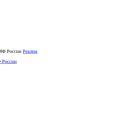
Реалии
 России