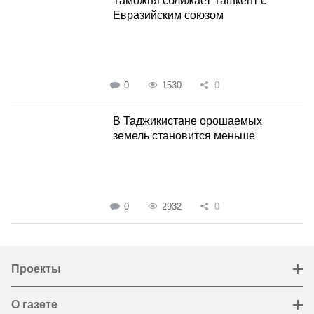
Таможня сближает Ташкент с
Евразийским союзом
0
1530
0
В Таджикистане орошаемых
земель становится меньше
0
2932
0
Проекты
О газете