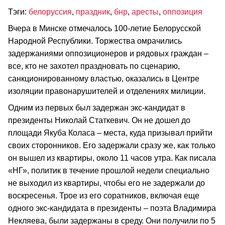
Тэги:
белоруссия
,
праздник
,
бнр
,
аресты
,
оппозиция
Вчера в Минске отмечалось 100-летие Белорусской
Народной Республики. Торжества омрачились
задержаниями оппозиционеров и рядовых граждан –
все, кто не захотел праздновать по сценарию,
санкционированному властью, оказались в Центре
изоляции правонарушителей и отделениях милиции.
Одним из первых был задержан экс-кандидат в
президенты Николай Статкевич. Он не дошел до
площади Якуба Коласа – места, куда призывал прийти
своих сторонников. Его задержали сразу же, как только
он вышел из квартиры, около 11 часов утра. Как писала
«НГ», политик в течение прошлой недели специально
не выходил из квартиры, чтобы его не задержали до
воскресенья. Трое из его соратников, включая еще
одного экс-кандидата в президенты – поэта Владимира
Некляева, были задержаны в среду. Они получили по 5