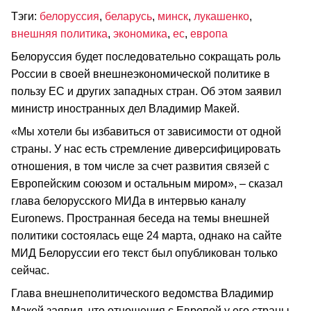
Тэги:
белоруссия
,
беларусь
,
минск
,
лукашенко
,
внешняя политика
,
экономика
,
ес
,
европа
Белоруссия будет последовательно сокращать роль
России в своей внешнеэкономической политике в
пользу ЕС и других западных стран. Об этом заявил
министр иностранных дел Владимир Макей.
«Мы хотели бы избавиться от зависимости от одной
страны. У нас есть стремление диверсифицировать
отношения, в том числе за счет развития связей с
Европейским союзом и остальным миром», – сказал
глава белорусского МИДа в интервью каналу
Euronews. Пространная беседа на темы внешней
политики состоялась еще 24 марта, однако на сайте
МИД Белоруссии его текст был опубликован только
сейчас.
Глава внешнеполитического ведомства Владимир
Макей заявил, что отношения с Европой у его страны