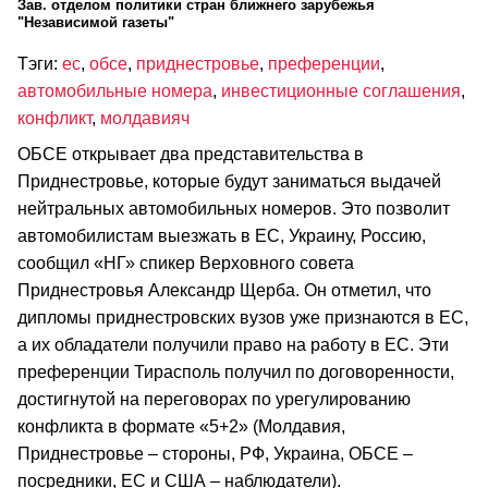
Зав. отделом политики стран ближнего зарубежья
"Независимой газеты"
Тэги:
ес
,
обсе
,
приднестровье
,
преференции
,
автомобильные номера
,
инвестиционные соглашения
,
конфликт
,
молдавияч
ОБСЕ открывает два представительства в
Приднестровье, которые будут заниматься выдачей
нейтральных автомобильных номеров. Это позволит
автомобилистам выезжать в ЕС, Украину, Россию,
сообщил «НГ» спикер Верховного совета
Приднестровья Александр Щерба. Он отметил, что
дипломы приднестровских вузов уже признаются в ЕС,
а их обладатели получили право на работу в ЕС. Эти
преференции Тирасполь получил по договоренности,
достигнутой на переговорах по урегулированию
конфликта в формате «5+2» (Молдавия,
Приднестровье – стороны, РФ, Украина, ОБСЕ –
посредники, ЕС и США – наблюдатели).