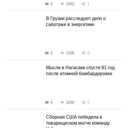
0
1593
1
В Грузии расследуют дело о
саботаже в энергетике
0
1106
0
Мысли в Нагасаки спустя 81 год
после атомной бомбардировки
0
1034
0
Сборная США победила в
товарищеском матче команду