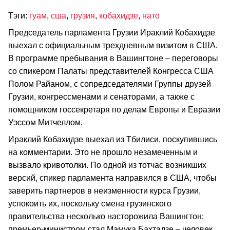
Тэги:
гуам
,
сша
,
грузия
,
кобахидзе
,
нато
Председатель парламента Грузии Ираклий Кобахидзе
выехал с официальным трехдневным визитом в США.
В программе пребывания в Вашингтоне – переговоры
со спикером Палаты представителей Конгресса США
Полом Райаном, с сопредседателями Группы друзей
Грузии, конгрессменами и сенаторами, а также с
помощником госсекретаря по делам Европы и Евразии
Уэссом Митчеллом.
Ираклий Кобахидзе выехал из Тбилиси, поскупившись
на комментарии. Это не прошло незамеченным и
вызвало кривотолки. По одной из тотчас возникших
версий, спикер парламента направился в США, чтобы
заверить партнеров в неизменности курса Грузии,
успокоить их, поскольку смена грузинского
правительства несколько насторожила Вашингтон:
премьер-министром стал Мамука Бахтадзе – человек,