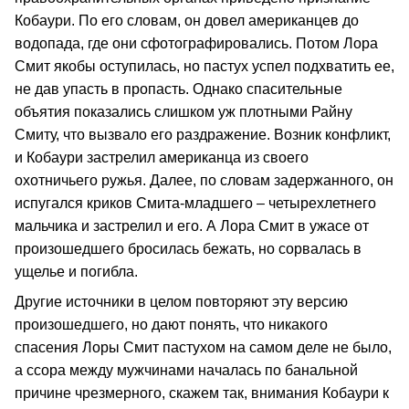
Кобаури. По его словам, он довел американцев до
водопада, где они сфотографировались. Потом Лора
Смит якобы оступилась, но пастух успел подхватить ее,
не дав упасть в пропасть. Однако спасительные
объятия показались слишком уж плотными Райну
Смиту, что вызвало его раздражение. Возник конфликт,
и Кобаури застрелил американца из своего
охотничьего ружья. Далее, по словам задержанного, он
испугался криков Смита-младшего – четырехлетнего
мальчика и застрелил и его. А Лора Смит в ужасе от
произошедшего бросилась бежать, но сорвалась в
ущелье и погибла.
Другие источники в целом повторяют эту версию
произошедшего, но дают понять, что никакого
спасения Лоры Смит пастухом на самом деле не было,
а ссора между мужчинами началась по банальной
причине чрезмерного, скажем так, внимания Кобаури к