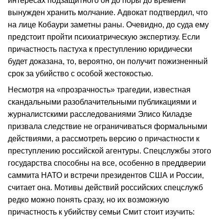
интересах подзащитного он до поры до времени
вынужден хранить молчание. Адвокат подтвердил, что
на лице Кобаури заметны раны. Очевидно, до суда ему
предстоит пройти психиатрическую экспертизу. Если
причастность пастуха к преступлению юридически
будет доказана, то, вероятно, он получит пожизненный
срок за убийство с особой жестокостью.
Несмотря на «прозрачность» трагедии, известная
скандальными разоблачительными публикациями и
журналистскими расследованиями Элисо Киладзе
призвала следствие не ограничиваться формальными
действиями, а рассмотреть версию о причастности к
преступлению российской агентуры. Спецслужбы этого
государства способны на все, особенно в преддверии
саммита НАТО и встречи президентов США и России,
считает она. Мотивы действий российских спецслужб
редко можно понять сразу, но их возможную
причастность к убийству семьи Смит стоит изучить: