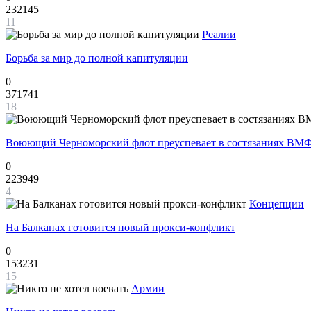
232145
11
Реалии
Борьба за мир до полной капитуляции
0
371741
18
Воюющий Черноморский флот преуспевает в состязаниях ВМФ
0
223949
4
Концепции
На Балканах готовится новый прокси-конфликт
0
153231
15
Армии