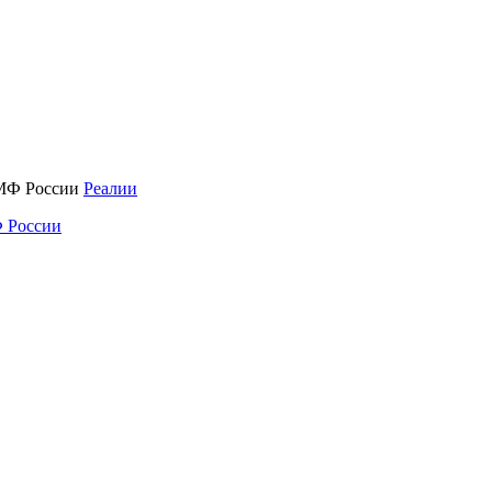
Реалии
 России