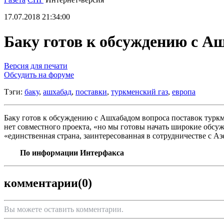
17.07.2018 21:34:00
Баку готов к обсуждению с Аш
Версия для печати
Обсудить на форуме
Тэги:
баку
,
ашхабад
,
поставки
,
туркменский газ
,
европа
Баку готов к обсуждению с Ашхабадом вопроса поставок туркм
нет совместного проекта, «но мы готовы начать широкие обсу
«единственная страна, заинтересованная в сотрудничестве с А
По информации Интерфакса
комментарии
(0)
Вы можете оставить комментарии.