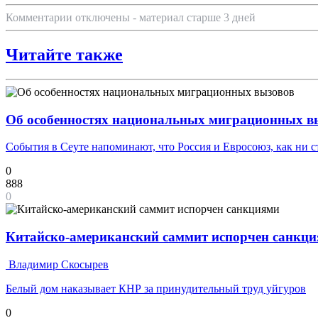
Комментарии отключены - материал старше 3 дней
Читайте также
Об особенностях национальных миграционных в
События в Сеуте напоминают, что Россия и Евросоюз, как ни 
0
888
0
Китайско-американский саммит испорчен санкц
Владимир Скосырев
Белый дом наказывает КНР за принудительный труд уйгуров
0