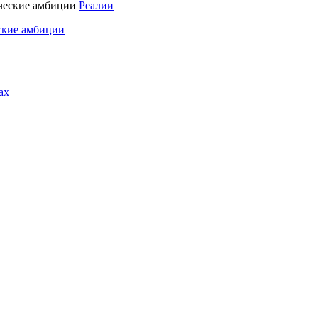
Реалии
ские амбиции
ах