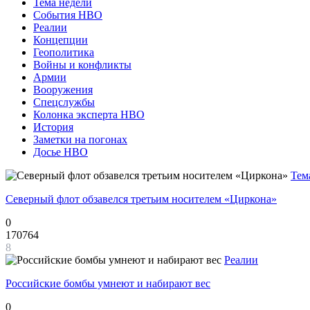
Тема недели
События НВО
Реалии
Концепции
Геополитика
Войны и конфликты
Армии
Вооружения
Спецслужбы
Колонка эксперта НВО
История
Заметки на погонах
Досье НВО
Тем
Северный флот обзавелся третьим носителем «Циркона»
0
170764
8
Реалии
Российские бомбы умнеют и набирают вес
0