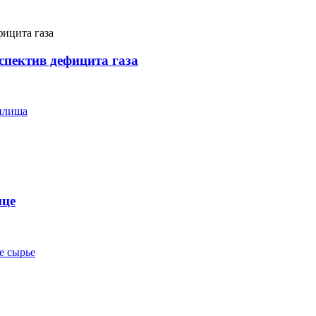
спектив дефицита газа
илища
нце
е сырье