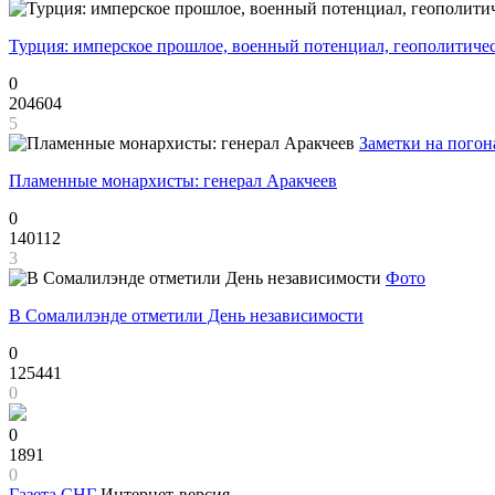
Турция: имперское прошлое, военный потенциал, геополитиче
0
204604
5
Заметки на погон
Пламенные монархисты: генерал Аракчеев
0
140112
3
Фото
В Сомалилэнде отметили День независимости
0
125441
0
0
1891
0
Газета
СНГ
Интернет-версия