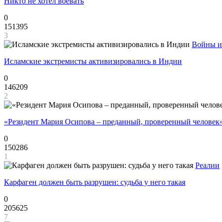
Никто не хотел воевать
0
151395
3
Войны и
Исламские экстремисты активизировались в Индии
0
146209
2
«Резидент Мария Осипова – преданный, проверенный человек
0
150286
1
Реалии
Карфаген должен быть разрушен: судьба у него такая
0
205625
7