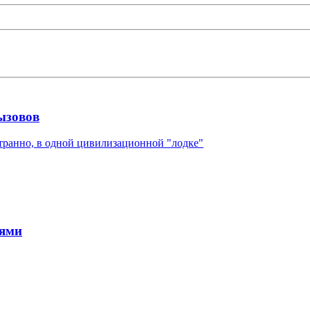
ызовов
странно, в одной цивилизационной "лодке"
иями