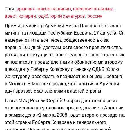
Тэги:
армения
,
никол пашинян
,
внешняя политика
,
арест
,
кочарян
,
одкб
,
юрий хачатуров
,
россия
Премьер-министр Армении Никол Пашинян созывает
митинг на площади Республики Еревана 17 августа. Он
намерен отчитаться перед общественностью за
первые 100 дней деятельности своего правительства,
разъяснить ситуацию с арестами высокопоставленных
чиновников и предъявленными обвинениями второму
президенту Роберту Кочаряну и генсеку ОДКБ Юрию
Хачатурову, рассказать о взаимоотношениях Еревана
и Москвы. В Москве считают, что события в Армении
идут вразрез с заявлениями властей страны.
Глава МИД России Сергей Лавров достаточно резко
отреагировал на уголовное преследование в Армении
в рамках дела «1 марта 2008 года» второго президента
этой страны Роберта Кочаряна и генерального
секретаря Организации договора о коллективной