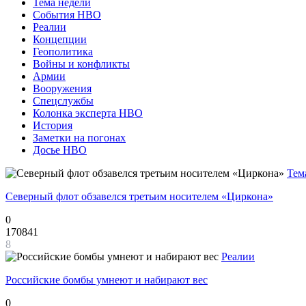
Тема недели
События НВО
Реалии
Концепции
Геополитика
Войны и конфликты
Армии
Вооружения
Спецслужбы
Колонка эксперта НВО
История
Заметки на погонах
Досье НВО
Тем
Северный флот обзавелся третьим носителем «Циркона»
0
170841
8
Реалии
Российские бомбы умнеют и набирают вес
0