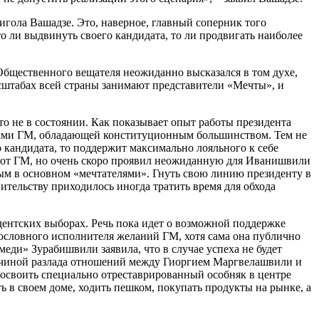
гола Вашадзе. Это, наверное, главный соперник того
о ли выдвинуть своего кандидата, то ли продвигать наиболее
бщественного вещателя неожиданно высказался в том духе,
асштабах всей страны занимают представители «Мечты», и
о не в состоянии. Как показывает опыт работы президента
есами ГМ, обладающей конституционным большинством. Тем не
кандидата, то поддержит максимально лояльного к себе
о от ГМ, но очень скоро проявил неожиданную для Иванишвили
ным в основном «мечтателями». Гнуть свою линию президенту в
тельству приходилось иногда тратить время для обхода
дентских выборах. Речь пока идет о возможной поддержке
ословного исполнителя желаний ГМ, хотя сама она публично
меди» Зурабишвили заявила, что в случае успеха не будет
ричиной разлада отношений между Гиоргием Маргвелашвили и
освоить специально отреставрированный особняк в центре
 в своем доме, ходить пешком, покупать продукты на рынке, а