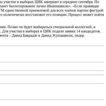
на участие в выборах ЦИК завершит в середине сентября. По
станет баллотирование лично Иванишвили». «Если правящая
и ГМ единственной приемлемой для всех членов партии фигурой
что политически восстановит его позиции. Процесс может пойти
ми. Позже он будет выбираться специальной коллегией, в
 Для участия в выборах в ЦИК подали заявки 14 кандидатов.
ента – Давид Бакрадзе и Давид Усупашвили, лидер