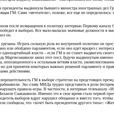
 в президенты выдвинула бывшего министра иностранных дел Гри
ящая ГМ. Сами «мечтатели», похоже, все еще не определились: т
ном после возвращения в политику интервью Первому каналу О
 победит в выборах. Все мало-мальски значимые должности в м
вил он.
урезаны. Играть сильную роль во внутренней политике он прост
но или обойдено парламентом, если оно идет вразрез с интер
однопартийный власти – если ГМ и не станет выдвигать своего 
Ведь Маргвелашвили занял этот пост, будучи выдвинутым именн
нта, оппозиционного к остальным ветвям власти, укомплектован
но для принятия некоторых важных решений парламенту и прави
ными действиями.
 нерешительность ГМ в выборе стратегии на предстоящих прези
рабишвили. Экс-главу МИДа трудно представить в роли беспрек
 нарушать правила игры. В частности, в интервью телеканалу «И
 Михаиле Саакашвили. Именно это в свое время стало первой п
дитель выборов вдруг нарушил обещание и вместо того, чтобы 
и сообщила, что «хочет быть президентом другого типа»: «Жить