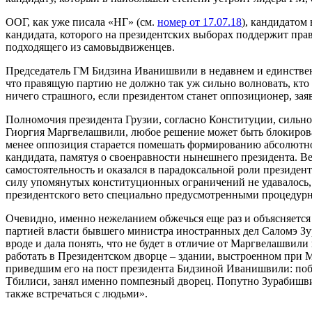
ООГ, как уже писала «НГ» (см.
номер от 17.07.18
), кандидатом
кандидата, которого на президентских выборах поддержит прав
подходящего из самовыдвиженцев.
Председатель ГМ Бидзина Иванишвили в недавнем и единствен
что правящую партию не должно так уж сильно волновать, кто
ничего страшного, если президентом станет оппозиционер, зая
Полномочия президента Грузии, согласно Конституции, сильно 
Гиоргия Маргвелашвили, любое решение может быть блокирова
менее оппозиция старается помешать формированию абсолютно 
кандидата, памятуя о своенравности нынешнего президента. 
самостоятельность и оказался в парадоксальной роли президе
силу упомянутых конституционных ограничений не удавалось, 
президентского вето специально предусмотренными процедур
Очевидно, именно нежеланием обжечься еще раз и объясняется
партией власти бывшего министра иностранных дел Саломэ Зу
вроде и дала понять, что не будет в отличие от Маргвелашвили
работать в Президентском дворце – здании, выстроенном при
приведшим его на пост президента Бидзиной Иванишвили: побе
Тбилиси, занял именно помпезный дворец. Попутно Зурабишвил
также встречаться с людьми».