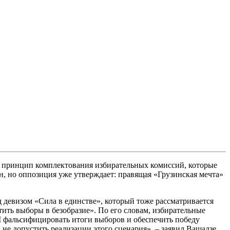
 принцип комплектования избирательных комиссий, которые
н, но оппозиция уже утверждает: правящая «Грузинская мечта»
девизом «Сила в единстве», который тоже рассматривается
тить выборы в безобразие». По его словам, избирательные
М фальсифицировать итоги выборов и обеспечить победу
е допустить реализации этого сценария», – заявил Вашадзе.