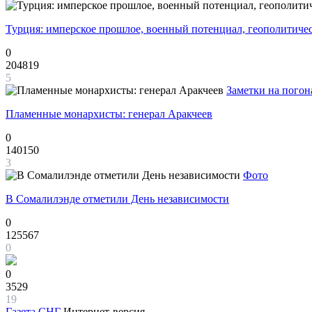
Турция: имперское прошлое, военный потенциал, геополитиче
0
204819
5
Заметки на погон
Пламенные монархисты: генерал Аракчеев
0
140150
3
Фото
В Сомалилэнде отметили День независимости
0
125567
0
0
3529
19
Газета
СНГ
Интернет-версия