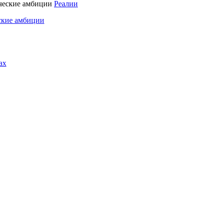
Реалии
ские амбиции
ах