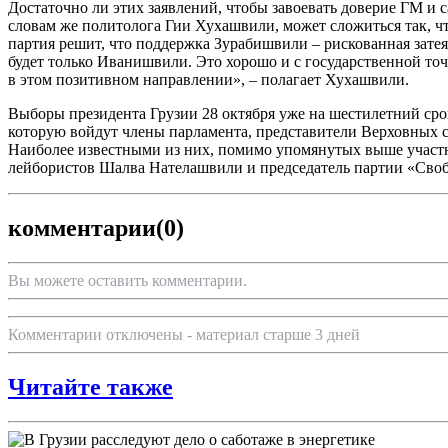
Достаточно ли этих заявлений, чтобы завоевать доверие ГМ и 
словам же политолога Гии Хухашвили, может сложиться так, 
партия решит, что поддержка Зурабишвили – рискованная зате
будет только Иванишвили. Это хорошо и с государственной точ
в этом позитивном направлении», – полагает Хухашвили.
Выборы президента Грузии 28 октября уже на шестилетний сро
которую войдут члены парламента, представители Верховных с
Наиболее известными из них, помимо упомянутых выше участн
лейбористов Шалва Нателашвили и председатель партии «Своб
комментарии
(0)
Вы можете оставить комментарии.
Комментарии отключены - материал старше 3 дней
Читайте также