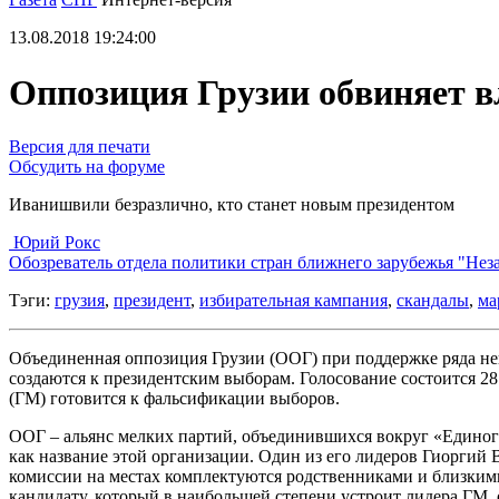
13.08.2018 19:24:00
Оппозиция Грузии обвиняет вл
Версия для печати
Обсудить на форуме
Иванишвили безразлично, кто станет новым президентом
Юрий Рокс
Обозреватель отдела политики стран ближнего зарубежья "Нез
Тэги:
грузия
,
президент
,
избирательная кампания
,
скандалы
,
ма
Объединенная оппозиция Грузии (ООГ) при поддержке ряда не
создаются к президентским выборам. Голосование состоится 2
(ГМ) готовится к фальсификации выборов.
ООГ – альянс мелких партий, объединившихся вокруг «Единого
как название этой организации. Один из его лидеров Гиоргий В
комиссии на местах комплектуются родственниками и близкими
кандидату, который в наибольшей степени устроит лидера ГМ,