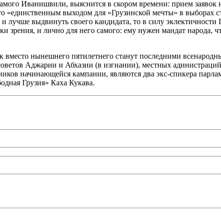
самого Иванишвили, выяснится в скором времени: прием заявок 
что «единственным выходом для «Грузинской мечты» в выборах 
я и лучше выдвинуть своего кандидата, то в силу эклектичност
ки зрения, и лично для него самого: ему нужен мандат народа, 
к вместо нынешнего пятилетнего станут последними всенародны
оветов Аджарии и Абхазии (в изгнании), местных адинистраций.
иков начинающейся кампании, являются два экс-спикера парлам
одная Грузия» Каха Кукава.