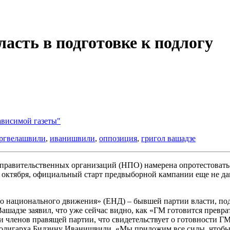
асть в подготовке к подлогу
ависимой газеты"
ргвелашвили
,
иванишвили
,
оппозиция
,
григол вашадзе
правительственных организаций (НПО) намерена опротестовать
8 октября, официальный старт предвыборной кампании еще не да
 национального движения» (ЕНД) – бывшей партии власти, под 
ашадзе заявил, что уже сейчас видно, как «ГМ готовится превра
 членов правящей партии, что свидетельствует о готовности Г
 олигарха Бидзину Иванишвили. «Мы приложим все силы, чтобы н