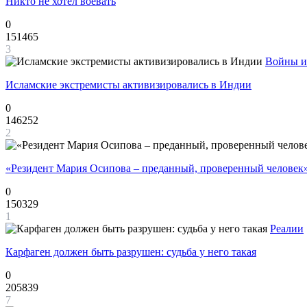
Никто не хотел воевать
0
151465
3
Войны и
Исламские экстремисты активизировались в Индии
0
146252
2
«Резидент Мария Осипова – преданный, проверенный человек
0
150329
1
Реалии
Карфаген должен быть разрушен: судьба у него такая
0
205839
7