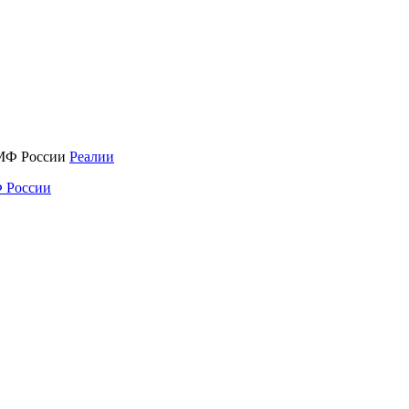
Реалии
 России