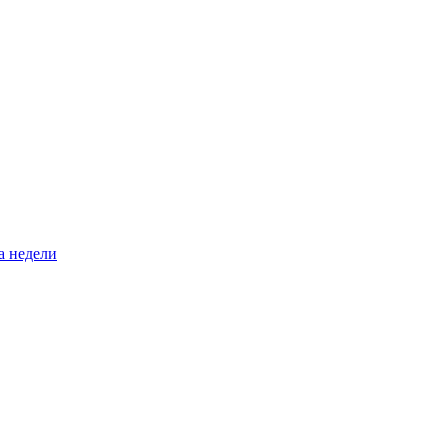
а недели