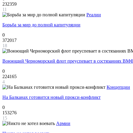
232359
11
Реалии
Борьба за мир до полной капитуляции
0
372017
18
Воюющий Черноморский флот преуспевает в состязаниях ВМФ
0
224165
4
Концепции
На Балканах готовится новый прокси-конфликт
0
153276
15
Армии