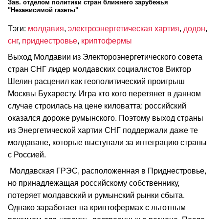
Зав. отделом политики стран ближнего зарубежья
"Независимой газеты"
Тэги:
молдавия
,
электроэнергетическая хартия
,
додон
,
снг
,
приднестровье
,
криптофермы
Выход Молдавии из Электороэнергетического совета
стран СНГ лидер молдавских социалистов Виктор
Шелин расценил как геополитический проигрыш
Москвы Бухаресту. Игра кто кого перетянет в данном
случае строилась на цене киловатта: российский
оказался дороже румынского. Поэтому выход страны
из Энергетической хартии СНГ поддержали даже те
молдаване, которые выступали за интеграцию страны
с Россией.
Молдавская ГРЭС, расположенная в Приднестровье,
но принадлежащая российскому собственнику,
потеряет молдавский и румынский рынки сбыта.
Однако заработает на криптофермах с льготным