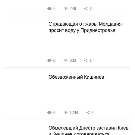
0
246
0
Страдающая от жары Молдавия
просит воду у Приднестровья
0
880
0
Обезвоженный Кишинев
0
1234
0
Обмелевший Днестр заставил Киев
и Кишинев договариваться...