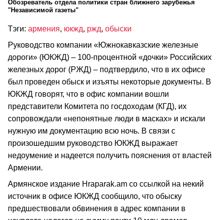
Обозреватель отдела политики стран ближнего зарубежья
"Независимой газеты"
Тэги:
армения
,
юкжд
,
ржд
,
обыски
Руководство компании «Южнокавказские железные
дороги» (ЮКЖД) – 100-процентной «дочки» Российских
железных дорог (РЖД) – подтвердило, что в их офисе
был проведен обыск и изъяты некоторые документы. В
ЮКЖД говорят, что в офис компании вошли
представители Комитета по госдоходам (КГД), их
сопровождали «непонятные люди в масках» и искали
нужную им документацию всю ночь. В связи с
произошедшим руководство ЮКЖД выражает
недоумение и надеется получить пояснения от властей
Армении.
Армянское издание Hraparak.am со ссылкой на некий
источник в офисе ЮКЖД сообщило, что обыску
предшествовали обвинения в адрес компании в