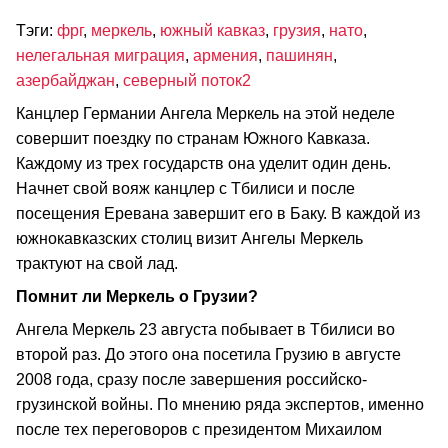
Тэги:
фрг
,
меркель
,
южный кавказ
,
грузия
,
нато
,
нелегальная миграция
,
армения
,
пашинян
,
азербайджан
,
северный поток2
Канцлер Германии Ангела Меркель на этой неделе
совершит поездку по странам Южного Кавказа.
Каждому из трех государств она уделит один день.
Начнет свой вояж канцлер с Тбилиси и после
посещения Еревана завершит его в Баку. В каждой из
южнокавказских столиц визит Ангелы Меркель
трактуют на свой лад.
Помнит ли Меркель о Грузии?
Ангела Меркель 23 августа побывает в Тбилиси во
второй раз. До этого она посетила Грузию в августе
2008 года, сразу после завершения российско-
грузинской войны. По мнению ряда экспертов, именно
после тех переговоров с президентом Михаилом