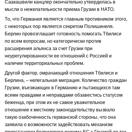
Саакашвили канцлер окончательно утвердилась в
мысли о нежелательности приема Грузии в НАТО.
То, что Германия является главным противником этого,
с некоторых пор является секретом Полишинеля.
Берлин провозглашает готовность помогать Тбилиси
по всем вопросам, но категорически против
расширения альянса за счет Грузии при
неурегулированности ее отношений с Россией и
наличии территориальных проблем.
Другой фактор, омрачающий отношения Тбилиси и
Берлина, – нелегальная миграция. Количество граждан
Грузии, въезжающих в Германию и пытающихся там
всеми правдами и неправдами обзавестись статусом
беженца, при этом их не самое уважительное
отношение к местному законодательству вызвало
такую озабоченность германской стороны, что она
заявила о возможности задействовать механизм
приостановки безвизового режима ЕС с Грузией до тех