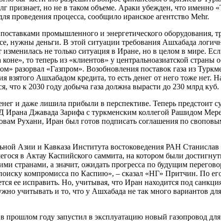
 признает, но не в таком объеме. Араки убежден, что именно «Т
для проведения процесса, сообщило иранское агентство Mehr.
 поставками промышленного и энергетического оборудования, т
се, нужны деньги. В этой ситуации требования Ашхабада логич
т изменилась не только ситуация в Иране, но в целом в мире. Ес
 коне», то теперь из «клиентов» у центральноазиатской страны 
зом» разорвал «Газпром». Возобновления поставок газа из Туркме
ия взятого Ашхабадом кредита, то есть денег от него тоже нет.
, что к 2030 году добыча газа должна вырасти до 230 млрд куб. м
нег и даже лишила прибыли в перспективе. Теперь предстоит су
МИД Ирана Джавада Зарифа с туркменским коллегой Рашидом Мер
вам Рухани, Иран был готов подписать соглашения по своповым 
ьной Азии и Кавказа Института востоковедения РАН Станислав 
шегося в Актау Каспийского саммита, на котором были достигну
и странами, а значит, ожидать прогресса по будущим перегово
 поиску компромисса по Каспию», – сказал «НГ» Притчин. По ег
ается ее исправить. Но, учитывая, что Иран находится под сан
жно учитывать и то, что у Ашхабада не так много вариантов для
 в прошлом году запустил в эксплуатацию новый газопровод для