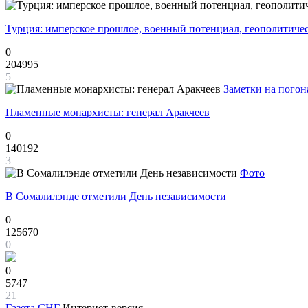
Турция: имперское прошлое, военный потенциал, геополитиче
0
204995
5
Заметки на погон
Пламенные монархисты: генерал Аракчеев
0
140192
3
Фото
В Сомалилэнде отметили День независимости
0
125670
0
0
5747
21
Газета
СНГ
Интернет-версия