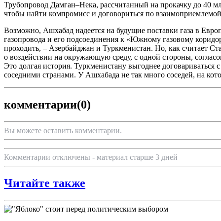
Трубопровод Дамган–Нека, рассчитанный на прокачку до 40 мл
чтобы найти компромисс и договориться по взаимоприемлемой 
Возможно, Ашхабад надеется на будущие поставки газа в Евро
газопровода и его подсоединения к «Южному газовому коридор
проходить, – Азербайджан и Туркменистан. Но, как считает Ст
о воздействии на окружающую среду, с одной стороны, согласов
Это долгая история. Туркменистану выгоднее договариваться с
соседними странами. У Ашхабада не так много соседей, на кот
комментарии
(0)
Вы можете оставить комментарии.
Комментарии отключены - материал старше 3 дней
Читайте также