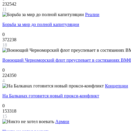
232542
11
Реалии
Борьба за мир до полной капитуляции
0
372238
18
Воюющий Черноморский флот преуспевает в состязаниях ВМФ
0
224350
4
Концепции
На Балканах готовится новый прокси-конфликт
0
153318
15
Армии