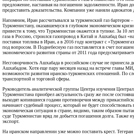
предложение, настаивая на погашении задолженности. Иран долг
предоставить доказательства. Компании уже наняли адвокатов 
Напомним, Иран рассчитывался за туркменский газ бартером –
Туркменистану, оказавшемуся в глубоком экономическом кризи
привести к тому, что Туркменистан окажется в тупике. За 10 ле
газа в Россию, строился газопровод в Китай и Ашхабад был «на
поставки топлива в Иран, а в 2016 году контракт с «Туркменга
под вопросом. В Поднебесную газ поставляется в счет погашен
экономического развития страны от 2011 года предусматривается
Несговорчивость Ашхабада в российском случае не принесла де
Ашхабадом. Хотя еще пару месяцев назад на встрече главы 
возможности развития иранско-туркменских отношений. По сло
транспортной и торговой сферы.
Руководитель аналитической группы Центра изучения Централ
Туркменистана приобрел актуальность сразу же после состояв
выходят копившиеся годами противоречия между прикаспийским
начинают судебный процесс, который не будет способствовать
экономическая ситуация в стране, видимо, таким образом пыт
суде Туркменистан вряд ли добьется погашения долга. Также ну
экспорт.
На иранском направлении уже можно поставить крест. Тегеран