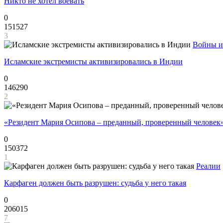
Никто не хотел воевать
0
151527
3
Войны и
Исламские экстремисты активизировались в Индии
0
146290
2
«Резидент Мария Осипова – преданный, проверенный человек
0
150372
1
Реалии
Карфаген должен быть разрушен: судьба у него такая
0
206015
7