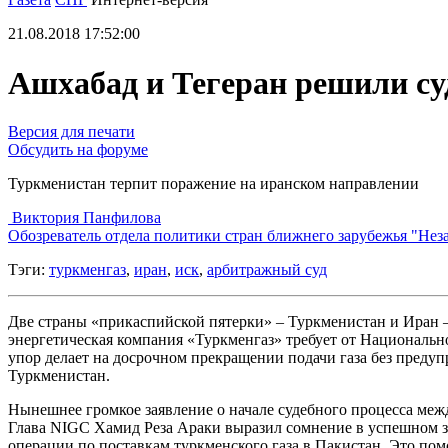
21.08.2018 17:52:00
Ашхабад и Тегеран решили су
Версия для печати
Обсудить на форуме
Туркменистан терпит поражение на иранском направлении
Виктория Панфилова
Обозреватель отдела политики стран ближнего зарубежья "Нез
Тэги:
туркменгаз
,
иран
,
иск
,
арбитражный суд
Две страны «прикаспийской пятерки» – Туркменистан и Иран 
энергетическая компания «Туркменгаз» требует от Национально
упор делает на досрочном прекращении подачи газа без преду
Туркменистан.
Нынешнее громкое заявление о начале судебного процесса меж
Глава NIGC Хамид Реза Араки выразил сомнение в успешном з
операции по поставкам туркменского газа в Пакистан. Это пом