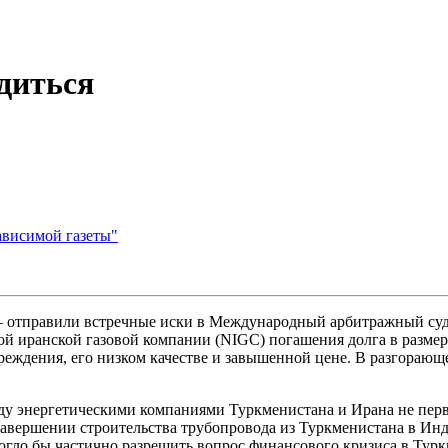
диться
ависимой газеты"
– отправили встречные иски в Международный арбитражный суд
й иранской газовой компании (NIGC) погашения долга в размере 
преждения, его низком качестве и завышенной цене. В разгорающ
ду энергетическими компаниями Туркменистана и Ирана не перв
авершении строительства трубопровода из Туркменистана в Ин
огло бы частично разрешить вопрос финансового кризиса в Турк