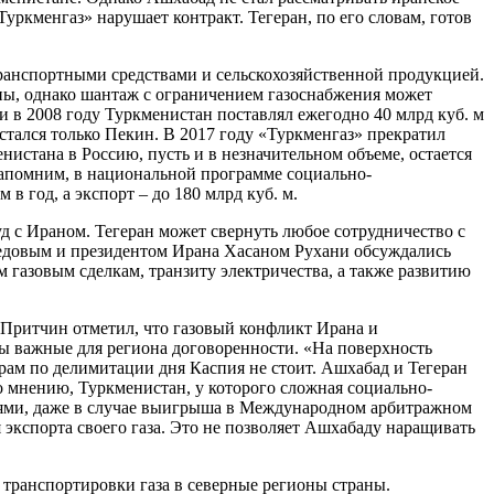
уркменгаз» нарушает контракт. Тегеран, по его словам, готов
ранспортными средствами и сельскохозяйственной продукцией.
ны, однако шантаж с ограничением газоснабжения может
ли в 2008 году Туркменистан поставлял ежегодно 40 млрд куб. м
остался только Пекин. В 2017 году «Туркменгаз» прекратил
нистана в Россию, пусть и в незначительном объеме, остается
 Напомним, в национальной программе социально-
 в год, а экспорт – до 180 млрд куб. м.
д с Ираном. Тегеран может свернуть любое сотрудничество с
едовым и президентом Ирана Хасаном Рухани обсуждались
газовым сделкам, транзиту электричества, а также развитию
Притчин отметил, что газовый конфликт Ирана и
ты важные для региона договоренности. «На поверхность
рам по делимитации дня Каспия не стоит. Ашхабад и Тегеран
о мнению, Туркменистан, у которого сложная социально-
кциями, даже в случае выигрыша в Международном арбитражном
 экспорта своего газа. Это не позволяет Ашхабаду наращивать
 транспортировки газа в северные регионы страны.