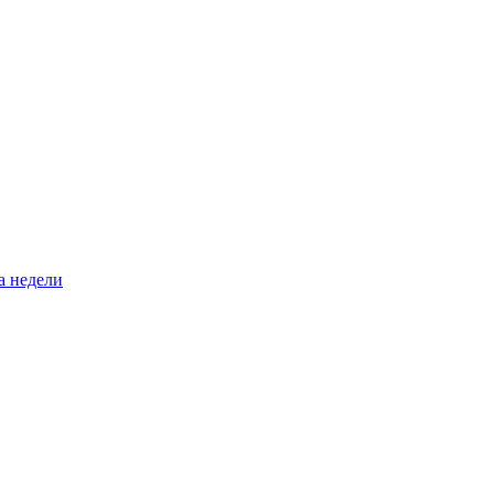
а недели