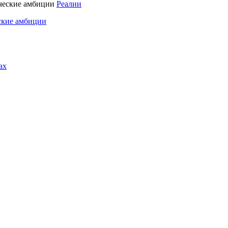
Реалии
ские амбиции
ах