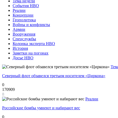
Тема недели
События НВО
Реалии
Концепции
Геополитика
Войны и конфликты
Армии
Вооружения
Спецслужбы
Колонка эксперта НВО
История
Заметки на погонах
Досье НВО
Тем
Северный флот обзавелся третьим носителем «Циркона»
0
170909
8
Реалии
Российские бомбы умнеют и набирают вес
0