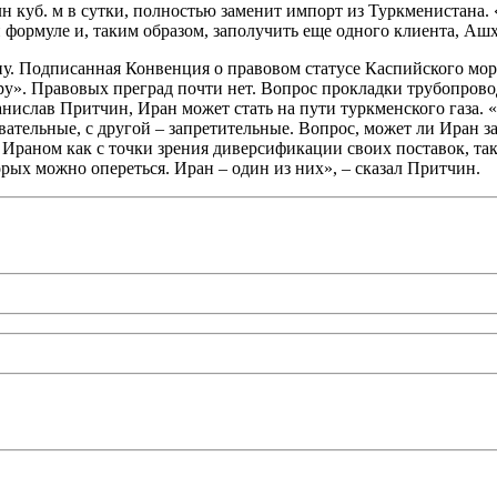
н куб. м в сутки, полностью заменит импорт из Туркменистана.
формуле и, таким образом, заполучить еще одного клиента, Ашха
пу. Подписанная Конвенция о правовом статусе Каспийского мор
у». Правовых преград почти нет. Вопрос прокладки трубопровод
анислав Притчин, Иран может стать на пути туркменского газа.
ательные, с другой – запретительные. Вопрос, может ли Иран за
 Ираном как с точки зрения диверсификации своих поставок, та
орых можно опереться. Иран – один из них», – сказал Притчин.