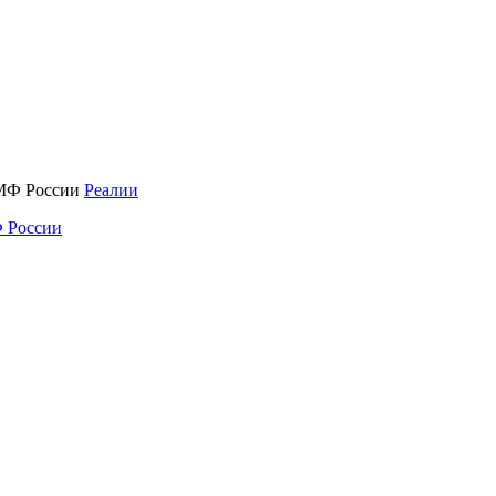
Реалии
 России