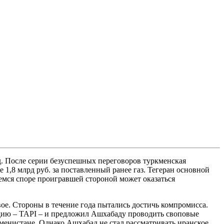
. После серии безуспешных переговоров туркменская
1,8 млрд руб. за поставленный ранее газ. Тегеран основной
емся споре проигравшей стороной может оказаться
ое. Стороны в течение года пытались достичь компромисса.
дию – TAPI – и предложил Ашхабаду проводить своповые
менистане. Однако Ашхабад не стал рассматривать иранское