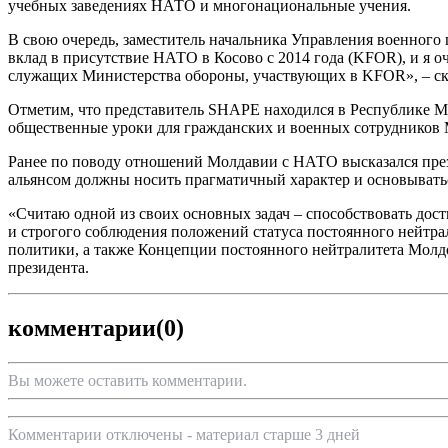
учебных заведениях НАТО и многонациональные учения.
В свою очередь, заместитель начальника Управления военног
вклад в присутствие НАТО в Косово с 2014 года (KFOR), и я 
служащих Министерства обороны, участвующих в KFOR», – ска
Отметим, что представитель SHAPE находился в Республике 
общественные уроки для гражданских и военных сотрудников
Ранее по поводу отношений Молдавии с НАТО высказался през
альянсом должны носить прагматичный характер и основывать
«Считаю одной из своих основных задач – способствовать до
и строгого соблюдения положений статуса постоянного нейтрал
политики, а также Концепции постоянного нейтралитета Молд
президента.
комментарии
(0)
Вы можете оставить комментарии.
Комментарии отключены - материал старше 3 дней