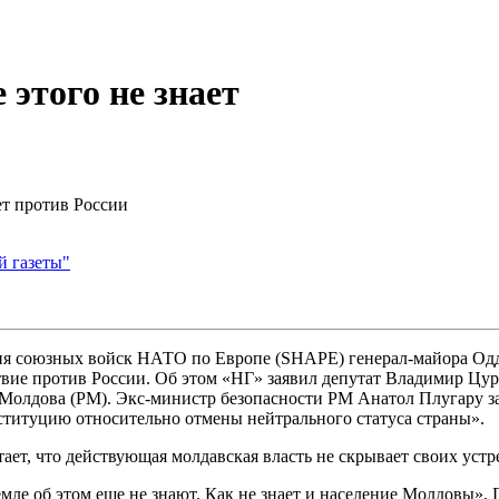
этого не знает
ет против России
й газеты"
ия союзных войск НАТО по Европе (SHAPE) генерал-майора Одд
вие против России. Об этом «НГ» заявил депутат Владимир Цурк
 Молдова (РМ). Экс-министр безопасности РМ Анатол Плугару з
ституцию относительно отмены нейтрального статуса страны».
ет, что действующая молдавская власть не скрывает своих устр
мле об этом еще не знают. Как не знает и население Молдовы». 