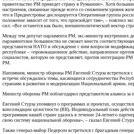
правительство РМ приведет страну в Румынию». Хотя большинс
настроения, связанные прежде всего со снижением уровня жизн
что в Приднестровье дислоцируется Оперативная группа россий
положение зависит от того, что произойдет там», – пояснил э
сил: «Все останется как было, внешнеполитический вектор стра
Между тем депутат парламента РМ, экс-министр внутренних д
парламентское большинство не сможет внести соответствующе
представителя НАТО и обсуждение с ним вопросов модификац
республике – «провокационное действие, направленное против
социалистов, которую он представляет, против интеграции РМ
РМ.
Напомним, министр обороны РМ Евгений Стурза встретился с
встречи обсуждались темы, касающиеся сотрудничества Респу
странами в развитии и модернизации Национальной армии, пер
Министр обороны РМ поблагодарил представителя альянса за
Евгений Стурза упомянул о программах и проектах, осуществ
консолидации целостности (BII), Индивидуальный план дейст
программам нашей стране удалось в течение 24-летнего партне
свою систему национальной обороны», – сказал Евгений Стурз
Также генерал-майор Педерсен встретился с бригадным гене