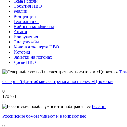
Тема недели
События НВО
Реалии
Концепции
Геополитика
Войны и конфликты
Армии
Вооружения
Спецслужбы
Колонка эксперта НВО
История
Заметки на погонах
Досье НВО
Тем
Северный флот обзавелся третьим носителем «Циркона»
0
170763
8
Реалии
Российские бомбы умнеют и набирают вес
0