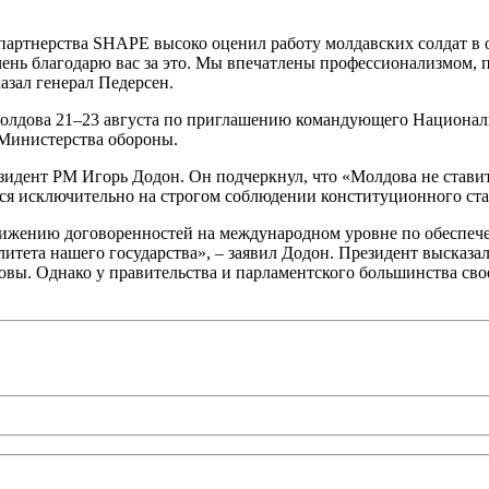
о партнерства SHAPE высоко оценил работу молдавских солдат 
очень благодарю вас за это. Мы впечатлены профессионализмом
зал генерал Педерсен.
Молдова 21–23 августа по приглашению командующего Национал
 Министерства обороны.
идент РМ Игорь Додон. Он подчеркнул, что «Молдова не ставит
ся исключительно на строгом соблюдении конституционного ста
стижению договоренностей на международном уровне по обеспеч
итета нашего государства», – заявил Додон. Президент высказа
овы. Однако у правительства и парламентского большинства св