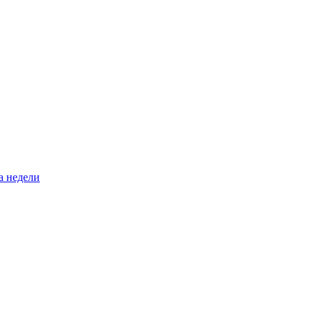
а недели