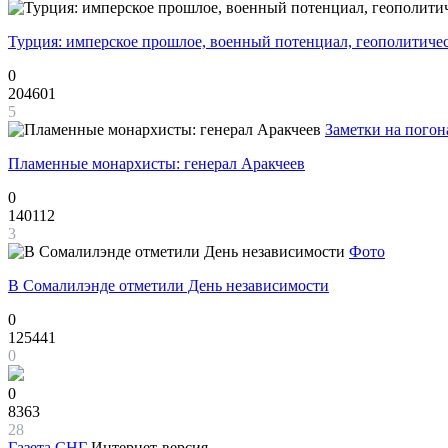
Турция: имперское прошлое, военный потенциал, геополитиче
0
204601
5
Заметки на погон
Пламенные монархисты: генерал Аракчеев
0
140112
3
Фото
В Сомалилэнде отметили День независимости
0
125441
0
0
8363
28
Газета
СНГ
Интернет-версия