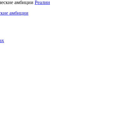
Реалии
ские амбиции
ах