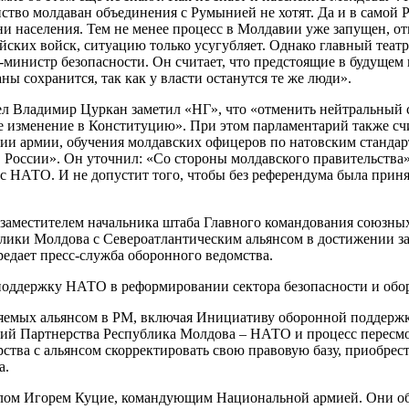
тво молдаван объединения с Румынией не хотят. Да и в самой 
и населения. Тем не менее процесс в Молдавии уже запущен, от
ских войск, ситуацию только усугубляет. Однако главный театр 
кс-министр безопасности. Он считает, что предстоящие в будуще
ны сохранится, так как у власти останутся те же люди».
ел Владимир Цуркан заметил «НГ», что «отменить нейтральный 
е изменение в Конституцию». При этом парламентарий также сч
ии армии, обучения молдавских офицеров по натовским станда
 России». Он уточнил: «Со стороны молдавского правительства
 с НАТО. И не допустит того, чтобы без референдума была прин
 заместителем начальника штаба Главного командования союзн
блики Молдова с Североатлантическим альянсом в достижении з
едает пресс-служба оборонного ведомства.
 поддержку НАТО в реформировании сектора безопасности и об
ляемых альянсом в РМ, включая Инициативу оборонной поддерж
вий Партнерства Республика Молдова – НАТО и процесс пересмо
рства с альянсом скорректировать свою правовую базу, приобрес
а.
ралом Игорем Куцие, командующим Национальной армией. Они 