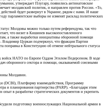
Румынии, утверждает Плугару, появились антинатовские
мечает молдавский политик, и направлен против России. «То,
действий будет развернут в Украине, рядом с нами. И наше
м году парламентские выборы не изменят расклад политических
статус Молдовы можно только путем референдума, так что
итает, что визит в Кишинев высокопоставленного
ртам, а также выработки инициативы оборонной помощи
». Владимир Цуркан подчеркнул, что фракция Партии
ята поправка в Конституцию об отмене нейтрального статуса
ых войск НАТО по Европе Оддом Эгилом Педерсеном. В ходе
адач оборонного сектора и помощи, оказываемой союзными
ороны Молдавии.
ки (DCBI), Платформу взаимодействия, Программу
тра и планирования партнерства (PARP). «Благодаря этим
ти опыт в разработке стратегических документов и укрепить
обсудили подготовку военнослужащих Национальной армии в