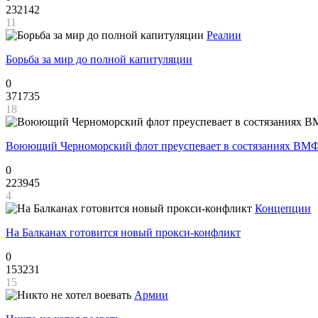
232142
11
Реалии
Борьба за мир до полной капитуляции
0
371735
18
Воюющий Черноморский флот преуспевает в состязаниях ВМФ
0
223945
4
Концепции
На Балканах готовится новый прокси-конфликт
0
153231
15
Армии