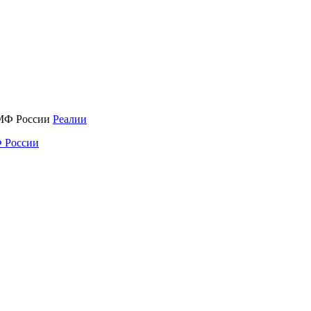
Реалии
 России