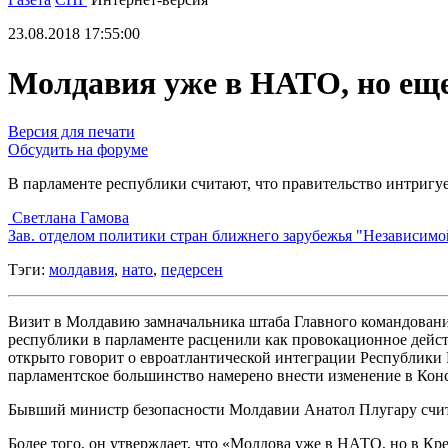
23.08.2018 17:55:00
Молдавия уже в НАТО, но еще 
Версия для печати
Обсудить на форуме
В парламенте республики считают, что правительство интригу
Светлана Гамова
Зав. отделом политики стран ближнего зарубежья "Независимо
Тэги:
молдавия
,
нато
,
педерсен
Визит в Молдавию замначальника штаба Главного командован
республики в парламенте расценили как провокационное дейст
открыто говорит о евроатлантической интеграции Республики
парламентское большинство намерено внести изменение в Кон
Бывший министр безопасности Молдавии Анатол Плугару счита
Более того, он утверждает, что «Молдова уже в НАТО, но в Кре