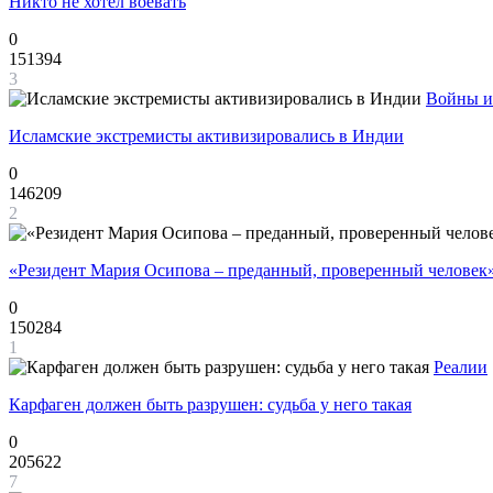
Никто не хотел воевать
0
151394
3
Войны и
Исламские экстремисты активизировались в Индии
0
146209
2
«Резидент Мария Осипова – преданный, проверенный человек
0
150284
1
Реалии
Карфаген должен быть разрушен: судьба у него такая
0
205622
7