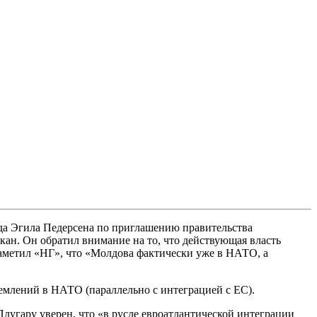
а Эгила Педерсена по приглашению правительства
ан. Он обратил внимание на то, что действующая власть
аметил «НГ», что «Молдова фактически уже в НАТО, а
емлений в НАТО (параллельно с интеграцией с ЕС).
Плугару уверен, что «в русле евроатлантической интеграции