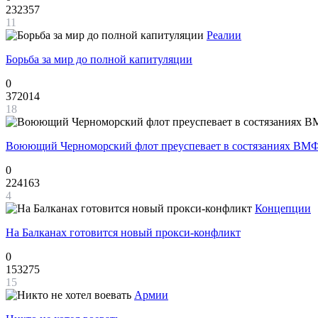
232357
11
Реалии
Борьба за мир до полной капитуляции
0
372014
18
Воюющий Черноморский флот преуспевает в состязаниях ВМФ
0
224163
4
Концепции
На Балканах готовится новый прокси-конфликт
0
153275
15
Армии