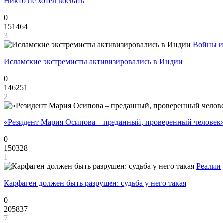
Никто не хотел воевать
0
151464
3
Войны и
Исламские экстремисты активизировались в Индии
0
146251
2
«Резидент Мария Осипова – преданный, проверенный человек
0
150328
1
Реалии
Карфаген должен быть разрушен: судьба у него такая
0
205837
7