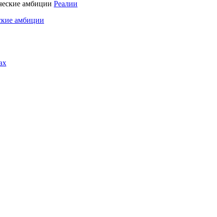
Реалии
ские амбиции
ах