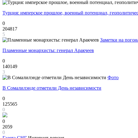
Турция: имперское прошлое, военный потенциал, геополитиче
0
204817
5
Заметки на погон
Пламенные монархисты: генерал Аракчеев
0
140149
3
Фото
В Сомалилэнде отметили День независимости
0
125565
0
0
2059
0
Газета
СНГ
Интернет-версия