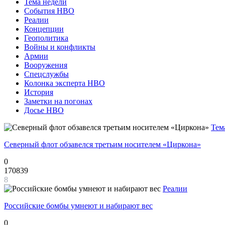
Тема недели
События НВО
Реалии
Концепции
Геополитика
Войны и конфликты
Армии
Вооружения
Спецслужбы
Колонка эксперта НВО
История
Заметки на погонах
Досье НВО
Тем
Северный флот обзавелся третьим носителем «Циркона»
0
170839
8
Реалии
Российские бомбы умнеют и набирают вес
0