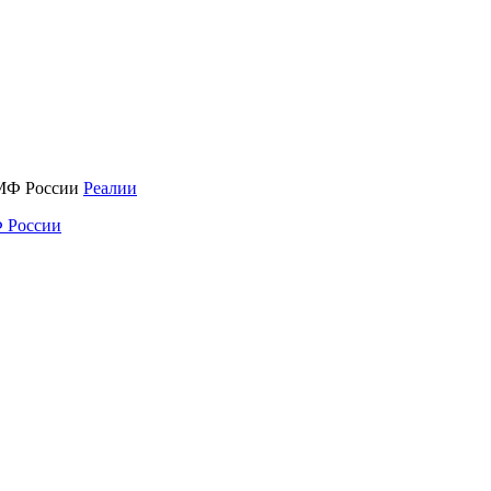
Реалии
 России