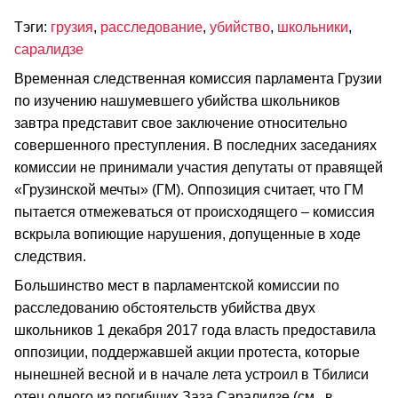
Тэги:
грузия
,
расследование
,
убийство
,
школьники
,
саралидзе
Временная следственная комиссия парламента Грузии
по изучению нашумевшего убийства школьников
завтра представит свое заключение относительно
совершенного преступления. В последних заседаниях
комиссии не принимали участия депутаты от правящей
«Грузинской мечты» (ГМ). Оппозиция считает, что ГМ
пытается отмежеваться от происходящего – комиссия
вскрыла вопиющие нарушения, допущенные в ходе
следствия.
Большинство мест в парламентской комиссии по
расследованию обстоятельств убийства двух
школьников 1 декабря 2017 года власть предоставила
оппозиции, поддержавшей акции протеста, которые
нынешней весной и в начале лета устроил в Тбилиси
отец одного из погибших Заза Саралидзе (см., в