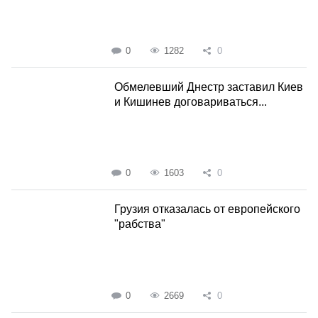
0
1282
0
Обмелевший Днестр заставил Киев
и Кишинев договариваться...
0
1603
0
Грузия отказалась от европейского
"рабства"
0
2669
0