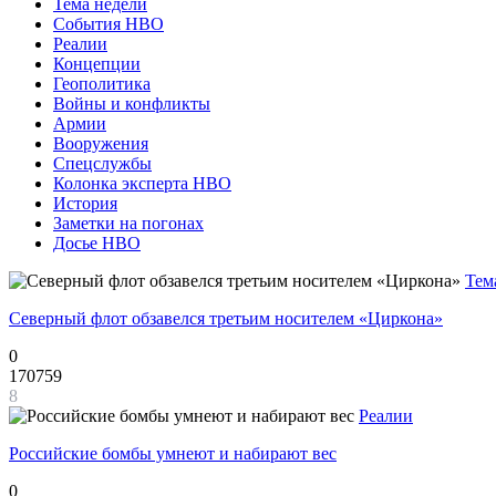
Тема недели
События НВО
Реалии
Концепции
Геополитика
Войны и конфликты
Армии
Вооружения
Спецслужбы
Колонка эксперта НВО
История
Заметки на погонах
Досье НВО
Тем
Северный флот обзавелся третьим носителем «Циркона»
0
170759
8
Реалии
Российские бомбы умнеют и набирают вес
0