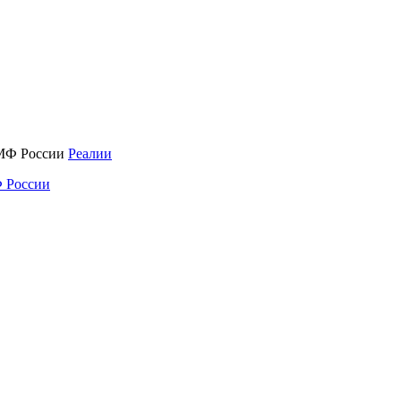
Реалии
 России