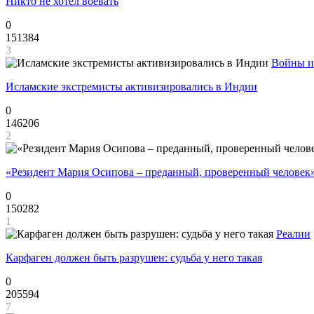
Никто не хотел воевать
0
151384
3
Войны и
Исламские экстремисты активизировались в Индии
0
146206
2
«Резидент Мария Осипова – преданный, проверенный человек
0
150282
1
Реалии
Карфаген должен быть разрушен: судьба у него такая
0
205594
7