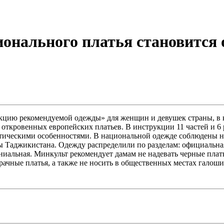
онального платья становится
цию рекомендуемой одежды» для женщин и девушек страны, в к
е откровенных европейских платьев. В инструкции 11 частей и 
атическими особенностями. В национальной одежде соблюдены 
 Таджикистана. Одежду распределили по разделам: официальная,
ниальная. Минкульт рекомендует дамам не надевать черные плат
озрачные платья, а также не носить в общественных местах гал