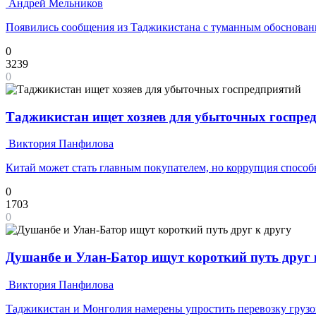
Андрей Мельников
Появились сообщения из Таджикистана с туманным обоснован
0
3239
0
Таджикистан ищет хозяев для убыточных госпре
Виктория Панфилова
Китай может стать главным покупателем, но коррупция способ
0
1703
0
Душанбе и Улан-Батор ищут короткий путь друг 
Виктория Панфилова
Таджикистан и Монголия намерены упростить перевозку грузов