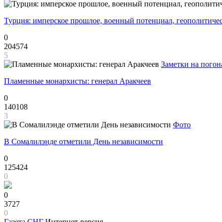
Турция: имперское прошлое, военный потенциал, геополитиче
0
204574
5
Заметки на погон
Пламенные монархисты: генерал Аракчеев
0
140108
3
Фото
В Сомалилэнде отметили День независимости
0
125424
0
0
3727
0
Газета
СНГ
Интернет-версия