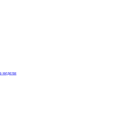
а недели