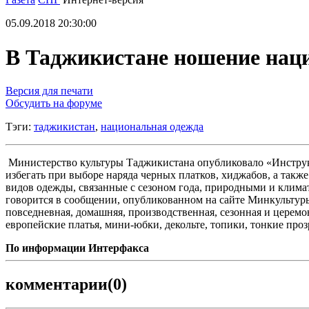
05.09.2018 20:30:00
В Таджикистане ношение наци
Версия для печати
Обсудить на форуме
Тэги:
таджикистан
,
национальная одежда
Министерство культуры Таджикистана опубликовало «Инструк
избегать при выборе наряда черных платков, хиджабов, а такж
видов одежды, связанные с сезоном года, природными и клим
говорится в сообщении, опубликованном на сайте Минкультуры
повседневная, домашняя, производственная, сезонная и церемо
европейские платья, мини-юбки, декольте, топики, тонкие пр
По информации Интерфакса
комментарии
(0)