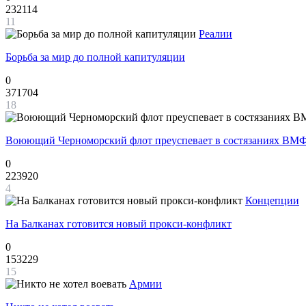
232114
11
Реалии
Борьба за мир до полной капитуляции
0
371704
18
Воюющий Черноморский флот преуспевает в состязаниях ВМФ
0
223920
4
Концепции
На Балканах готовится новый прокси-конфликт
0
153229
15
Армии