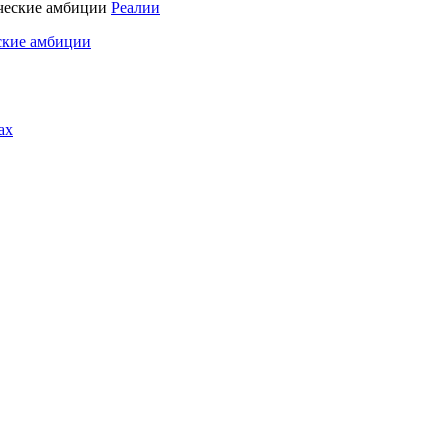
Реалии
ские амбиции
ах