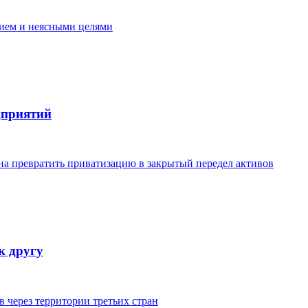
ием и неясными целями
дприятий
на превратить приватизацию в закрытый передел активов
к другу
 через территории третьих стран