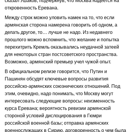
сказал Ушаков, подчеркнув, что Москва надеется на
откровенность Еревана.
Между строк можно уловить намек на то, что если
армянская сторона намерена говорить об одном, а
делать другое, то… лучше не надо. Из недавнего
прошлого можно вспомнить, что желание и попытка
перехитрить Кремль оказывались неудачной затеей
для некоторых стран постсоветского пространства.
Возможно, армянский премьер учел чужой опыт.
В официальном релизе говорится, что Путин и
Пашинян обсудят ключевые вопросы развития
российско-армянских союзнических отношений. Под
этим, очевидно, надо понимать, что Москву могут
интересовать следующие вопросы: неизменность
курса Еревана; вероятность ревизии армянской
стороной условий дислоцирования в Гюмри
российской военной базы; отправка армянских
военнослужащих в Сирию, договоренность о чем была