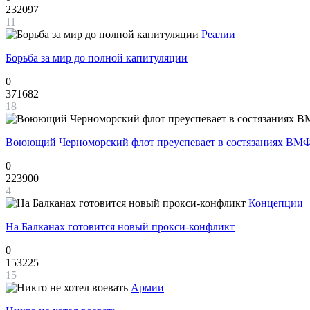
232097
11
Реалии
Борьба за мир до полной капитуляции
0
371682
18
Воюющий Черноморский флот преуспевает в состязаниях ВМФ
0
223900
4
Концепции
На Балканах готовится новый прокси-конфликт
0
153225
15
Армии