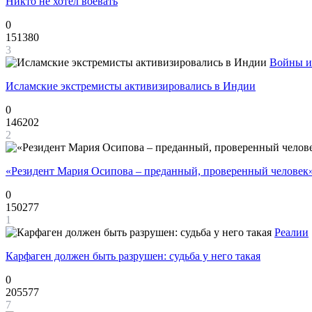
Никто не хотел воевать
0
151380
3
Войны и
Исламские экстремисты активизировались в Индии
0
146202
2
«Резидент Мария Осипова – преданный, проверенный человек
0
150277
1
Реалии
Карфаген должен быть разрушен: судьба у него такая
0
205577
7