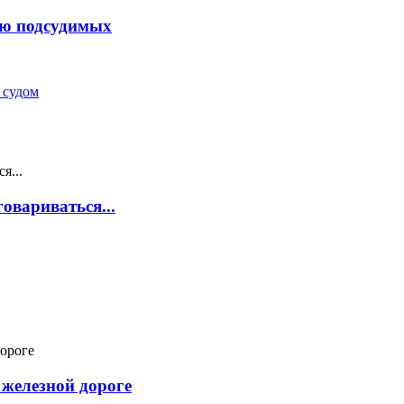
ью подсудимых
 судом
овариваться...
 железной дороге