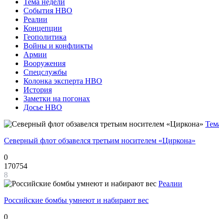
Тема недели
События НВО
Реалии
Концепции
Геополитика
Войны и конфликты
Армии
Вооружения
Спецслужбы
Колонка эксперта НВО
История
Заметки на погонах
Досье НВО
Тем
Северный флот обзавелся третьим носителем «Циркона»
0
170754
8
Реалии
Российские бомбы умнеют и набирают вес
0