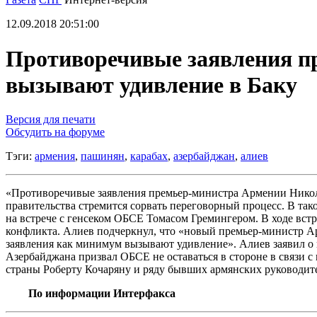
12.09.2018 20:51:00
Противоречивые заявления п
вызывают удивление в Баку
Версия для печати
Обсудить на форуме
Тэги:
армения
,
пашинян
,
карабах
,
азербайджан
,
алиев
«Противоречивые заявления премьер-министра Армении Никола
правительства стремится сорвать переговорный процесс. В так
на встрече с генсеком ОБСЕ Томасом Гремингером. В ходе вст
конфликта. Алиев подчеркнул, что «новый премьер-министр А
заявления как минимум вызывают удивление». Алиев заявил о 
Азербайджана призвал ОБСЕ не оставаться в стороне в связи 
страны Роберту Кочаряну и ряду бывших армянских руководит
По информации Интерфакса