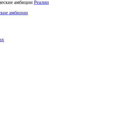
Реалии
ские амбиции
ах