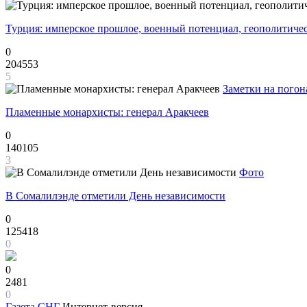
Турция: имперское прошлое, военный потенциал, геополитиче
0
204553
5
Заметки на погон
Пламенные монархисты: генерал Аракчеев
0
140105
3
Фото
В Сомалилэнде отметили День независимости
0
125418
0
0
2481
0
Газета
СНГ
Интернет-версия