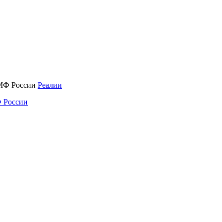
Реалии
 России