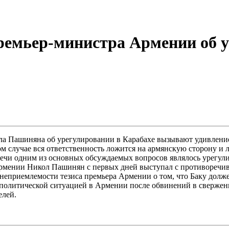
ремьер-министра Армении об у
 Пашиняна об урегулировании в Карабахе вызывают удивление, 
ом случае вся ответственность ложится на армянскую сторону и 
речи одним из основных обсуждаемых вопросов являлось урегул
рмении Никол Пашинян с первых дней выступал с противоречив
неприемлемости тезиса премьера Армении о том, что Баку долж
с политической ситуацией в Армении после обвинений в сверже
елей.