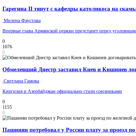
Гарегина II тянут с кафедры католикоса на скам
Милена Фаустова
Впервые глава Армянской церкви предстанет перед уголовным
0
1076
0
Обмелевший Днестр заставил Киев и Кишинев дог
Светлана Гамова
Киргизия и Азербайджан официально стали союзниками
0
1155
0
Пашинян потребовал у России плату за проезд по