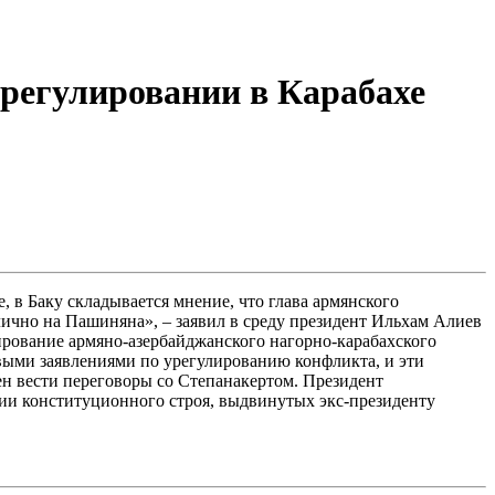
регулировании в Карабахе
в Баку складывается мнение, что глава армянского
лично на Пашиняна», – заявил в среду президент Ильхам Алиев
ирование армяно-азербайджанского нагорно-карабахского
ыми заявлениями по урегулированию конфликта, и эти
ен вести переговоры со Степанакертом. Президент
нии конституционного строя, выдвинутых экс-президенту