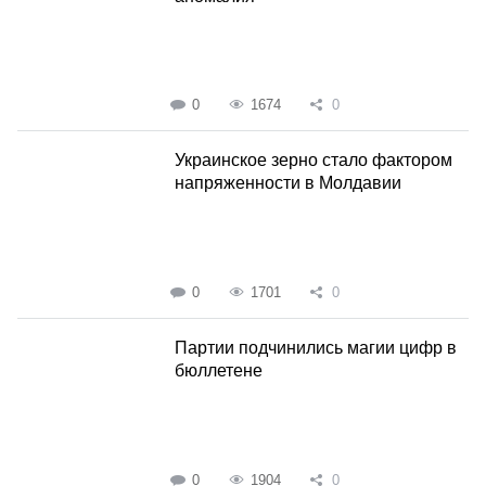
0
1674
0
Украинское зерно стало фактором
напряженности в Молдавии
0
1701
0
Партии подчинились магии цифр в
бюллетене
0
1904
0