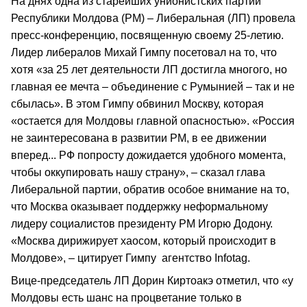
На днях одна из старейших унионистских партий
Республики Молдова (РМ) – Либеральная (ЛП) провела
пресс-конференцию, посвященную своему 25-летию.
Лидер либералов Михай Гимпу посетовал на то, что
хотя «за 25 лет деятельности ЛП достигла многого, но
главная ее мечта – объединение с Румынией – так и не
сбылась». В этом Гимпу обвинил Москву, которая
«остается для Молдовы главной опасностью». «Россия
не заинтересована в развитии РМ, в ее движении
вперед... РФ попросту дожидается удобного момента,
чтобы оккупировать нашу страну», – сказал глава
Либеральной партии, обратив особое внимание на то,
что Москва оказывает поддержку неформальному
лидеру социалистов президенту РМ Игорю Додону.
«Москва дирижирует хаосом, который происходит в
Молдове», – цитирует Гимпу агентство Infotag.
Вице-председатель ЛП Дорин Киртоакэ отметил, что «у
Молдовы есть шанс на процветание только в