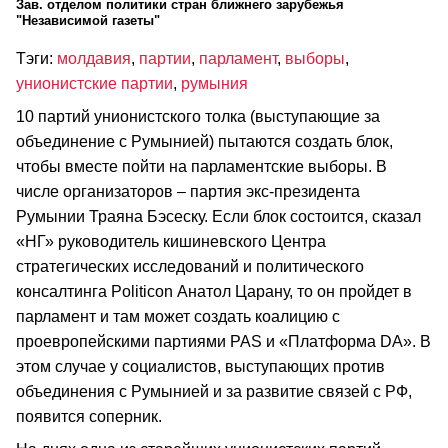
Зав. отделом политики стран ближнего зарубежья
"Независимой газеты"
Тэги:
молдавия
,
партии
,
парламент
,
выборы
,
унионистские партии
,
румыния
10 партий унионистского толка (выступающие за
объединение с Румынией) пытаются создать блок,
чтобы вместе пойти на парламентские выборы. В
числе организаторов – партия экс-президента
Румынии Траяна Бэсеску. Если блок состоится, сказал
«НГ» руководитель кишиневского Центра
стратегических исследований и политического
консалтинга Politicon Анатол Царану, то он пройдет в
парламент и там может создать коалицию с
проевропейскими партиями PAS и «Платформа DA». В
этом случае у социалистов, выступающих против
объединения с Румынией и за развитие связей с РФ,
появится соперник.