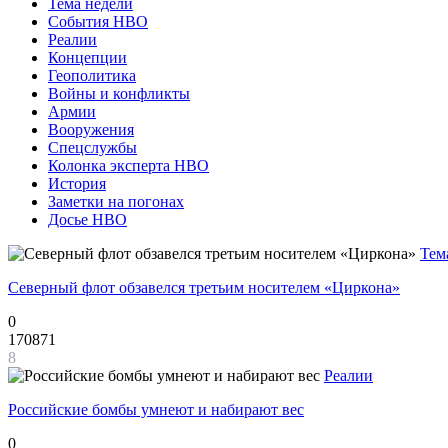
Тема недели
События НВО
Реалии
Концепции
Геополитика
Войны и конфликты
Армии
Вооружения
Спецслужбы
Колонка эксперта НВО
История
Заметки на погонах
Досье НВО
Тем
Северный флот обзавелся третьим носителем «Циркона»
0
170871
8
Реалии
Российские бомбы умнеют и набирают вес
0