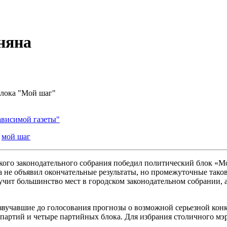
няна
блока "Мой шаг"
ависимой газеты"
,
мой шаг
ского законодательного собрания победил политический блок «Мо
е объявил окончательные результаты, но промежуточные таковы
чит большинство мест в городском законодательном собрании, а
вучавшие до голосования прогнозы о возможной серьезной конк
 партий и четыре партийных блока. Для избрания столичного мэ