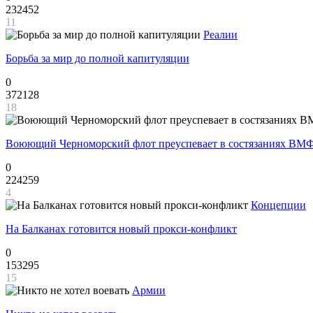
232452
11
Реалии
Борьба за мир до полной капитуляции
0
372128
18
Воюющий Черноморский флот преуспевает в состязаниях ВМФ
0
224259
4
Концепции
На Балканах готовится новый прокси-конфликт
0
153295
15
Армии