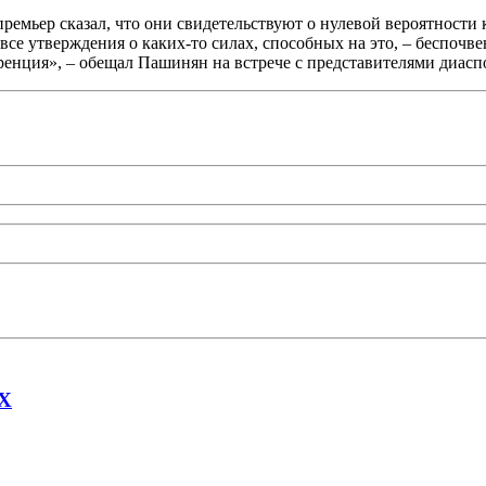
премьер сказал, что они свидетельствуют о нулевой вероятност
все утверждения о каких-то силах, способных на это, – беспочв
ренция», – обещал Пашинян на встрече с представителями диасп
AX