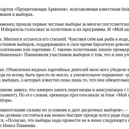
 партия «Процветающая Армения», возглавляемая известным биз
авшим в выборах.
 наконец прошли первые честные выборы за многие постсоветск
п. Избиратель голосовал за политиков и их программы. И «Мой 
. Митинги остаются его стихией. Чувствуя себя как рыба в воде
частников выборов, поддержавших в свое время бархатную револ
и политиками или партиями. С такими политиками линию премь
«обиженных» Пашиняном участников выборов о том, что и они у
ах. Объяснения видных партийных деятелей мало кого убедили в 
удя по всему, быть просто не могло, а унизительное поражение 
выборах, о которых известно пока лишь то, что они обязательно
инян заявил, что намерен начать переговоры и консультации с
мент). По его словам, ереванцы проголосовали за блок «Мой ша
ыборы.
рламентскими силами по условиям и дате досрочных выборов», –
ры должны состояться как можно быстрее прежде всего ради по
ся. «Полагаю, что выборы надо провести не в июне следующего 
ил Никол Пашинян.