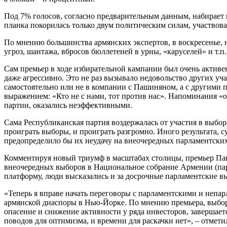
Под 7% голосов, согласно предварительным данным, набирает
планка покорилась только двум политическим силам, участвов
По мнению большинства армянских экспертов, в воскресенье,
угроз, шантажа, вбросов бюллетеней в урны, «каруселей» и т.
Сам премьер в ходе избирательной кампании был очень активен
даже агрессивно. Это не раз вызывало недовольство других у
самостоятельно или не в компании с Пашиняном, а с другим
выражением: «Кто не с нами, тот против нас». Напоминания 
партии, оказались неэффективными.
Сама Республиканская партия воздержалась от участия в выбор
проиграть выборы, и проиграть разгромно. Иного результата, с
предопределило бы их неудачу на внеочередных парламентских 
Комментируя новый триумф в масштабах столицы, премьер Паш
внеочередных выборов в Национальное собрание Армении (парла
платформу, люди высказались и за досрочные парламентские в
«Теперь я вправе начать переговоры с парламентскими и непа
армянской диаспоры в Нью-Йорке. По мнению премьера, выбо
опасение и снижение активности у ряда инвесторов, завершает
поводов для оптимизма, и времени для раскачки нет», – отмет