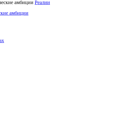
Реалии
ские амбиции
ах