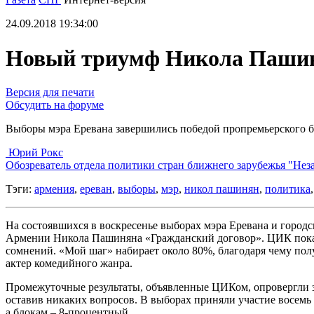
24.09.2018 19:34:00
Новый триумф Никола Паши
Версия для печати
Обсудить на форуме
Выборы мэра Еревана завершились победой пропремьерского 
Юрий Рокс
Обозреватель отдела политики стран ближнего зарубежья "Нез
Тэги:
армения
,
ереван
,
выборы
,
мэр
,
никол пашинян
,
политика
На состоявшихся в воскресенье выборах мэра Еревана и город
Армении Никола Пашиняна «Гражданский договор». ЦИК пока н
сомнений. «Мой шаг» набирает около 80%, благодаря чему полу
актер комедийного жанра.
Промежуточные результаты, объявленные ЦИКом, опровергли з
оставив никаких вопросов. В выборах приняли участие восемь
а блокам – 8-процентный.