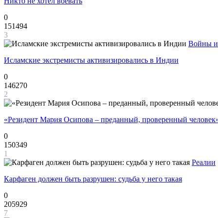
Никто не хотел воевать
0
151494
3
Войны и
Исламские экстремисты активизировались в Индии
0
146270
2
«Резидент Мария Осипова – преданный, проверенный человек
0
150349
1
Реалии
Карфаген должен быть разрушен: судьба у него такая
0
205929
7