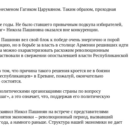
несменом Гагиком Царукяном. Таким образом, проходная
ие годы. Не было ставшего привычным подкупа избирателей,
шаг» Никола Пашиняна оказался вне конкуренции.
, Пашинян вел свой блок к победе очень энергично и порой
юцию, но в борьбе за власть в столице Армении решивших идти
ера можно охарактеризовать расхожим революционным
частвовали в свержении опостылевшей власти Республиканской
том, что причина такого решения кроется не в боязни
«республиканцев» в Ереване, пожалуй, окончательно
 состоятся.
 политическими организациями страны по вопросу
г», а это означает, что, поддержав его политическую
 заявил Никол Пашинян на встрече с представителями
днятия экономики – революционный период, вызвавший
года, а намного раньше. Структура нашей экономики не дает