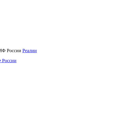
Реалии
 России