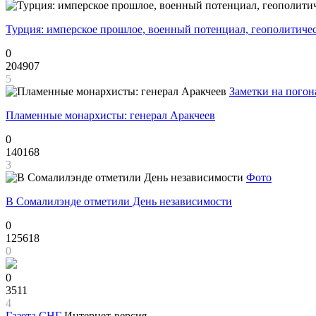
Турция: имперское прошлое, военный потенциал, геополитиче
0
204907
5
Заметки на погон
Пламенные монархисты: генерал Аракчеев
0
140168
3
Фото
В Сомалилэнде отметили День независимости
0
125618
0
0
3511
4
Газета
СНГ
Интернет-версия