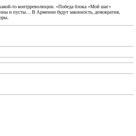
и какой-то контрреволюции. «Победа блока «Мой шаг»
енны и пусты… В Армении будут законность, демократия,
оры.