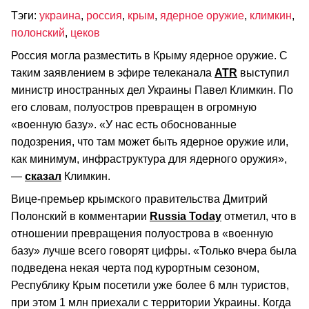
Тэги:
украина
,
россия
,
крым
,
ядерное оружие
,
климкин
,
полонский
,
цеков
Россия могла разместить в Крыму ядерное оружие. С
таким заявлением в эфире телеканала
ATR
выступил
министр иностранных дел Украины Павел Климкин. По
его словам, полуостров превращен в огромную
«военную базу». «У нас есть обоснованные
подозрения, что там может быть ядерное оружие или,
как минимум, инфраструктура для ядерного оружия»,
—
сказал
Климкин.
Вице-премьер крымского правительства Дмитрий
Полонский в комментарии
Russia Today
отметил, что в
отношении превращения полуострова в «военную
базу» лучше всего говорят цифры. «Только вчера была
подведена некая черта под курортным сезоном,
Республику Крым посетили уже более 6 млн туристов,
при этом 1 млн приехали с территории Украины. Когда