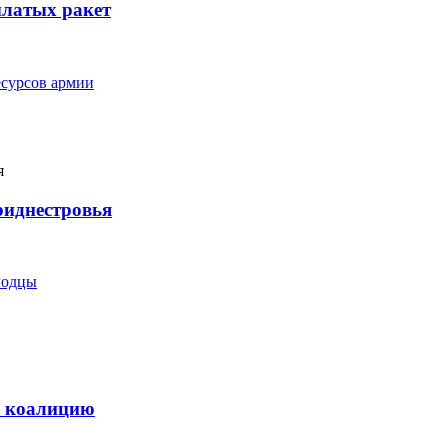
ылатых ракет
сурсов армии
риднестровья
лодцы
ю коалицию