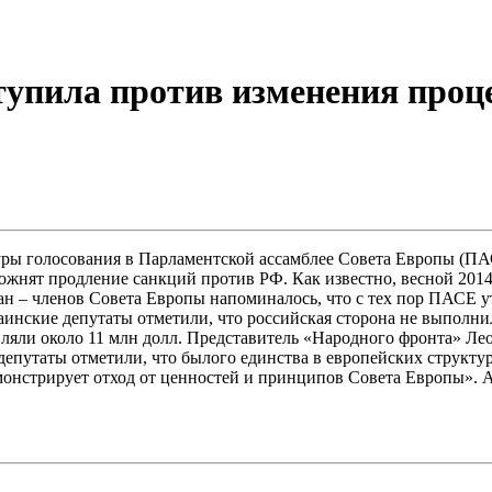
тупила против изменения проц
ы голосования в Парламентской ассамблее Совета Европы (ПАСЕ)
ожнят продление санкций против РФ. Как известно, весной 201
н – членов Совета Европы напоминалось, что с тех пор ПАСЕ у
нские депутаты отметили, что российская сторона не выполнила
яли около 11 млн долл. Представитель «Народного фронта» Леон
депутаты отметили, что былого единства в европейских структу
монстрирует отход от ценностей и принципов Совета Европы». 