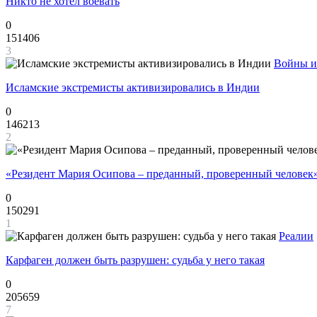
Никто не хотел воевать
0
151406
3
Войны и
Исламские экстремисты активизировались в Индии
0
146213
2
«Резидент Мария Осипова – преданный, проверенный человек
0
150291
1
Реалии
Карфаген должен быть разрушен: судьба у него такая
0
205659
7