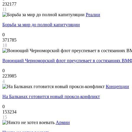
232177
11
Реалии
Борьба за мир до полной капитуляции
0
371785
18
Воюющий Черноморский флот преуспевает в состязаниях ВМФ
0
223985
4
Концепции
На Балканах готовится новый прокси-конфликт
0
153234
15
Армии