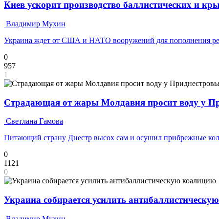
Киев ускорит производство баллистических и кр
Владимир Мухин
Украина ждет от США и НАТО вооружений для пополнения ре
0
957
1
Страдающая от жары Молдавия просит воду у П
Светлана Гамова
Питающий страну Днестр высох сам и осушил прибрежные ко
0
1121
0
Украина собирается усилить антибаллистическу
Владимир Мухин