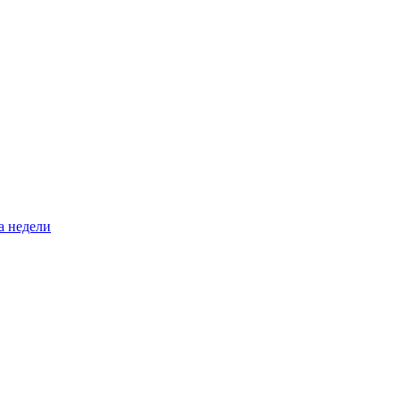
а недели