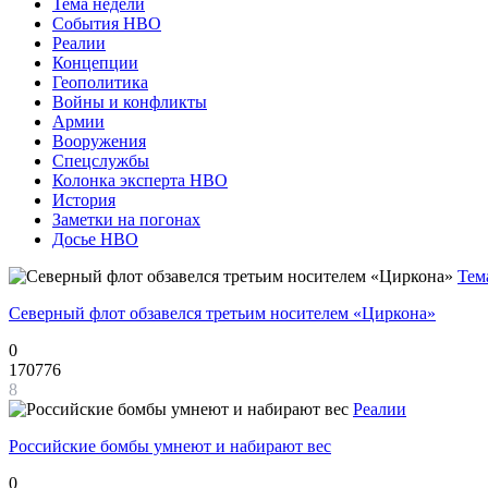
Тема недели
События НВО
Реалии
Концепции
Геополитика
Войны и конфликты
Армии
Вооружения
Спецслужбы
Колонка эксперта НВО
История
Заметки на погонах
Досье НВО
Тем
Северный флот обзавелся третьим носителем «Циркона»
0
170776
8
Реалии
Российские бомбы умнеют и набирают вес
0