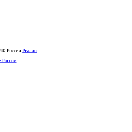
Реалии
 России