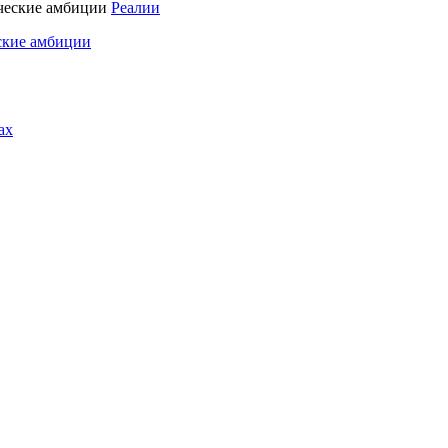
Реалии
ские амбиции
ах