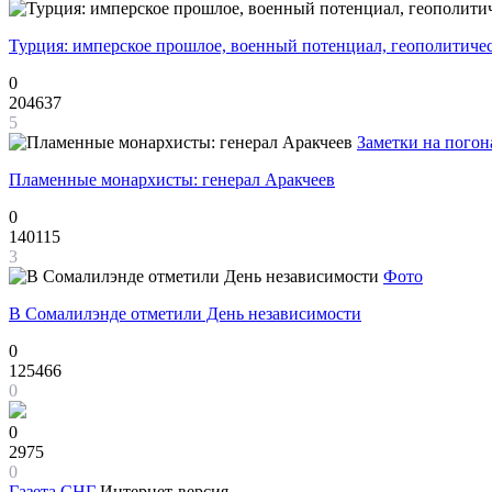
Турция: имперское прошлое, военный потенциал, геополитиче
0
204637
5
Заметки на погон
Пламенные монархисты: генерал Аракчеев
0
140115
3
Фото
В Сомалилэнде отметили День независимости
0
125466
0
0
2975
0
Газета
СНГ
Интернет-версия