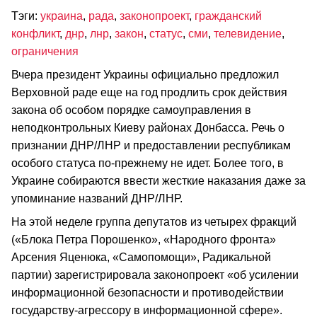
Тэги:
украина
,
рада
,
законопроект
,
гражданский
конфликт
,
днр
,
лнр
,
закон
,
статус
,
сми
,
телевидение
,
ограничения
Вчера президент Украины официально предложил
Верховной раде еще на год продлить срок действия
закона об особом порядке самоуправления в
неподконтрольных Киеву районах Донбасса. Речь о
признании ДНР/ЛНР и предоставлении республикам
особого статуса по-прежнему не идет. Более того, в
Украине собираются ввести жесткие наказания даже за
упоминание названий ДНР/ЛНР.
На этой неделе группа депутатов из четырех фракций
(«Блока Петра Порошенко», «Народного фронта»
Арсения Яценюка, «Самопомощи», Радикальной
партии) зарегистрировала законопроект «об усилении
информационной безопасности и противодействии
государству-агрессору в информационной сфере».