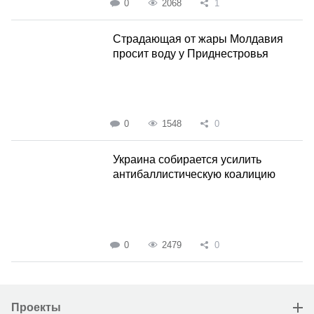
0
2068
1
Страдающая от жары Молдавия
просит воду у Приднестровья
0
1548
0
Украина собирается усилить
антибаллистическую коалицию
0
2479
0
Проекты