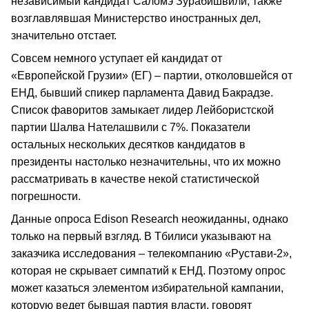
независимый кандидат Саломэ Зурабишвили, также
возглавлявшая Министерство иностранных дел,
значительно отстает.
Совсем немного уступает ей кандидат от
«Европейской Грузии» (ЕГ) – партии, отколовшейся от
ЕНД, бывший спикер парламента Давид Бакрадзе.
Список фаворитов замыкает лидер Лейбористской
партии Шалва Нателашвили с 7%. Показатели
остальных нескольких десятков кандидатов в
президенты настолько незначительны, что их можно
рассматривать в качестве некой статистической
погрешности.
Данные опроса Edison Research неожиданны, однако
только на первый взгляд. В Тбилиси указывают на
заказчика исследования – телекомпанию «Рустави-2»,
которая не скрывает симпатий к ЕНД. Поэтому опрос
может казаться элементом избирательной кампании,
которую ведет бывшая партия власти, говорят