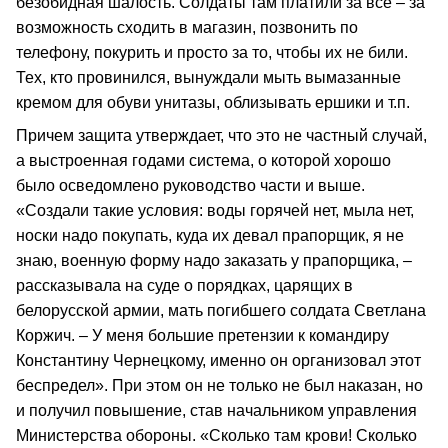
безобидная шалость. Солдаты там платили за все – за
возможность сходить в магазин, позвонить по
телефону, покурить и просто за то, чтобы их не били.
Тех, кто провинился, вынуждали мыть вымазанные
кремом для обуви унитазы, облизывать ершики и т.п.
Причем защита утверждает, что это не частный случай,
а выстроенная годами система, о которой хорошо
было осведомлено руководство части и выше.
«Создали такие условия: воды горячей нет, мыла нет,
носки надо покупать, куда их девал прапорщик, я не
знаю, военную форму надо заказать у прапорщика, –
рассказывала на суде о порядках, царящих в
белорусской армии, мать погибшего солдата Светлана
Коржич. – У меня большие претензии к командиру
Константину Чернецкому, именно он организовал этот
беспредел». При этом он не только не был наказан, но
и получил повышение, став начальником управления
Министерства обороны. «Сколько там крови! Сколько