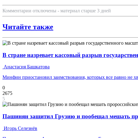
Комментарии отключены - материал старше 3 дней
Читайте также
В стране назревает кассовый разрыв государстве
Анастасия Башкатова
Минфин приостановил заимствования, которых все равно не х
0
2675
5
Пашинян защитил Грузию и пообещал мешать пр
Игорь Селезнёв