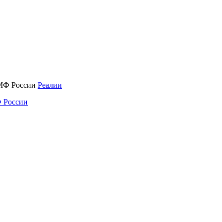
Реалии
 России