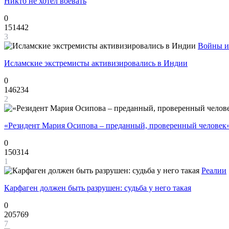
Никто не хотел воевать
0
151442
3
Войны и
Исламские экстремисты активизировались в Индии
0
146234
2
«Резидент Мария Осипова – преданный, проверенный человек
0
150314
1
Реалии
Карфаген должен быть разрушен: судьба у него такая
0
205769
7