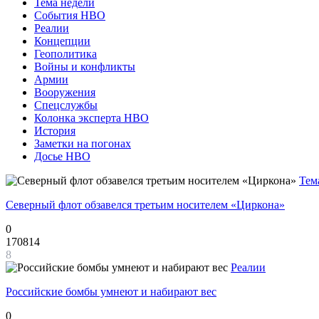
Тема недели
События НВО
Реалии
Концепции
Геополитика
Войны и конфликты
Армии
Вооружения
Спецслужбы
Колонка эксперта НВО
История
Заметки на погонах
Досье НВО
Тем
Северный флот обзавелся третьим носителем «Циркона»
0
170814
8
Реалии
Российские бомбы умнеют и набирают вес
0