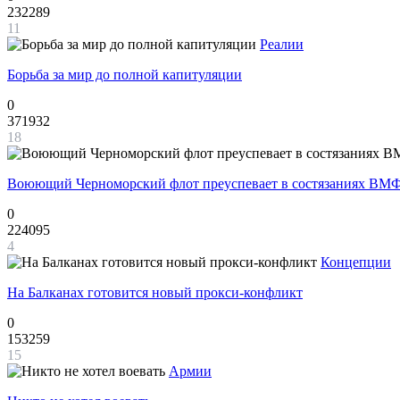
232289
11
Реалии
Борьба за мир до полной капитуляции
0
371932
18
Воюющий Черноморский флот преуспевает в состязаниях ВМФ
0
224095
4
Концепции
На Балканах готовится новый прокси-конфликт
0
153259
15
Армии