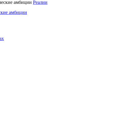
Реалии
ские амбиции
ах