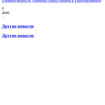
Премьер-министр Армении сорвал овации в Европарламенте
0
4666
1
Другие новости
Другие новости