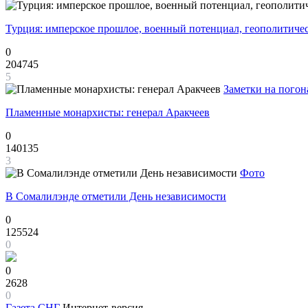
Турция: имперское прошлое, военный потенциал, геополитиче
0
204745
5
Заметки на погон
Пламенные монархисты: генерал Аракчеев
0
140135
3
Фото
В Сомалилэнде отметили День независимости
0
125524
0
0
2628
0
Газета
СНГ
Интернет-версия