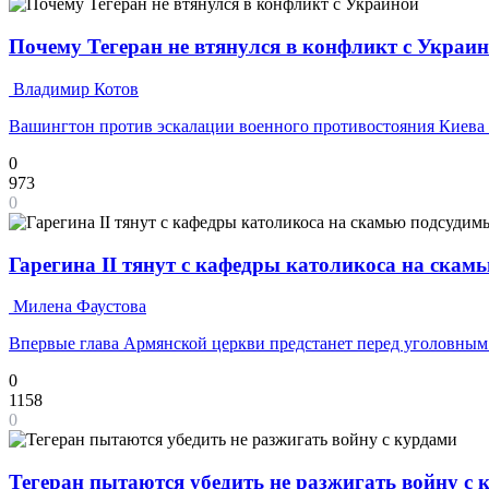
Почему Тегеран не втянулся в конфликт с Украи
Владимир Котов
Вашингтон против эскалации военного противостояния Киева
0
973
0
Гарегина II тянут с кафедры католикоса на скам
Милена Фаустова
Впервые глава Армянской церкви предстанет перед уголовным
0
1158
0
Тегеран пытаются убедить не разжигать войну с 