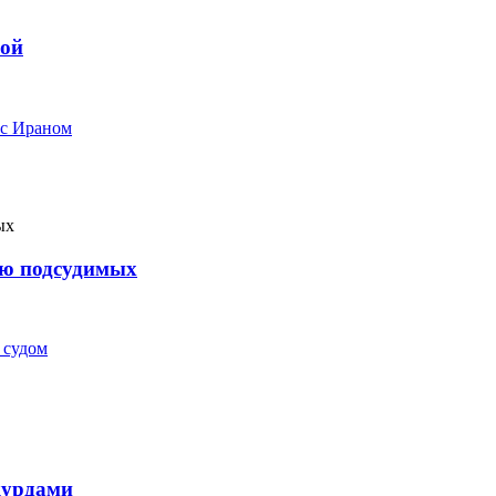
ной
 с Ираном
ью подсудимых
 судом
курдами