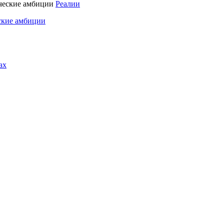
Реалии
ские амбиции
ах