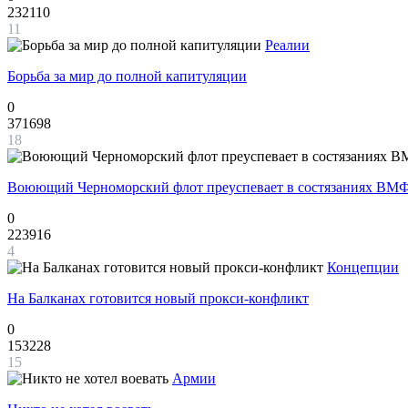
232110
11
Реалии
Борьба за мир до полной капитуляции
0
371698
18
Воюющий Черноморский флот преуспевает в состязаниях ВМФ
0
223916
4
Концепции
На Балканах готовится новый прокси-конфликт
0
153228
15
Армии