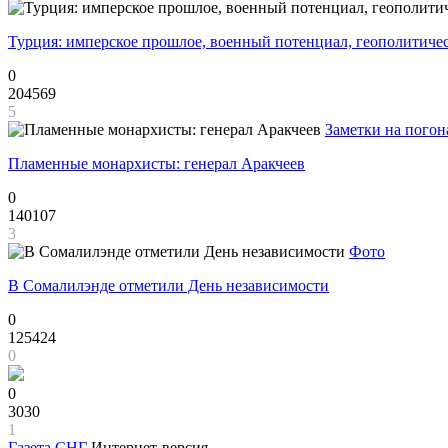
Турция: имперское прошлое, военный потенциал, геополитиче
0
204569
5
Заметки на погон
Пламенные монархисты: генерал Аракчеев
0
140107
3
Фото
В Сомалилэнде отметили День независимости
0
125424
0
0
3030
1
Газета
СНГ
Интернет-версия