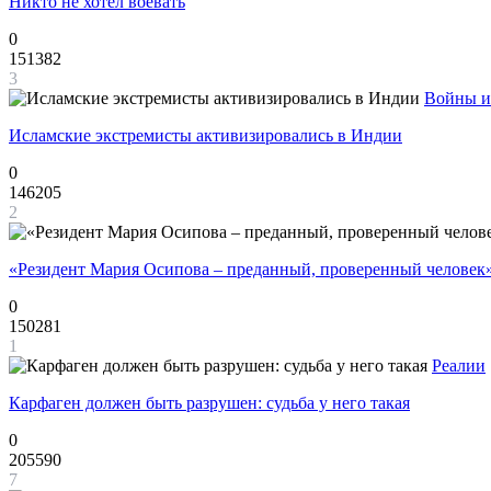
Никто не хотел воевать
0
151382
3
Войны и
Исламские экстремисты активизировались в Индии
0
146205
2
«Резидент Мария Осипова – преданный, проверенный человек
0
150281
1
Реалии
Карфаген должен быть разрушен: судьба у него такая
0
205590
7