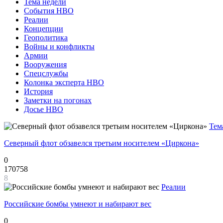
Тема недели
События НВО
Реалии
Концепции
Геополитика
Войны и конфликты
Армии
Вооружения
Спецслужбы
Колонка эксперта НВО
История
Заметки на погонах
Досье НВО
Тем
Северный флот обзавелся третьим носителем «Циркона»
0
170758
8
Реалии
Российские бомбы умнеют и набирают вес
0