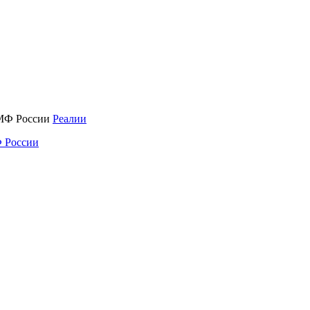
Реалии
 России