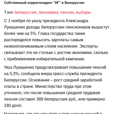
Cобственный корреспондент "НГ" в Белоруссии
Тэги:
белоруссия
,
экономика
,
пенсии
,
выборы
С 1 ноября по указу президента Александра
Лукашенко доходы белорусских пенсионеров вырастут
более чем на 5%. Глава государства также
распорядился повысить зарплаты самым
низкооплачиваемым слоям населения. Эксперты
связывают это не столько с ростом экономики, сколько
с приближением избирательной кампании.
Указ Лукашенко предусматривает повышение пенсий
на 5,3%, сообщила вчера пресс-служба президента
Белоруссии. Основание – рост средней заработной
платы в стране. Министерство труда при этом
уточнило, что после повышения средняя трудовая
пенсия составит 388 белорусских руб., или примерно
180 долл.
Напомним, что это уже третье повышение пенсий в