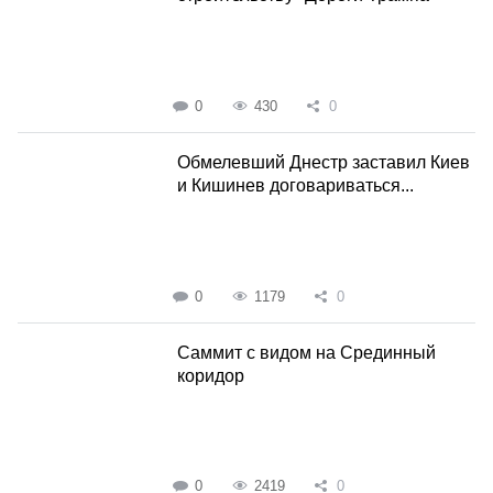
0
430
0
Обмелевший Днестр заставил Киев
и Кишинев договариваться...
0
1179
0
Саммит с видом на Срединный
коридор
0
2419
0