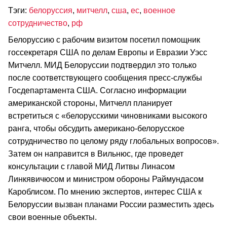
Тэги:
белоруссия
,
митчелл
,
сша
,
ес
,
военное
сотрудничество
,
рф
Белоруссию с рабочим визитом посетил помощник
госсекретаря США по делам Европы и Евразии Уэсс
Митчелл. МИД Белоруссии подтвердил это только
после соответствующего сообщения пресс-службы
Госдепартамента США. Согласно информации
американской стороны, Митчелл планирует
встретиться с «белорусскими чиновниками высокого
ранга, чтобы обсудить американо-белорусское
сотрудничество по целому ряду глобальных вопросов».
Затем он направится в Вильнюс, где проведет
консультации с главой МИД Литвы Линасом
Линкявичюсом и министром обороны Раймундасом
Кароблисом. По мнению экспертов, интерес США к
Белоруссии вызван планами России разместить здесь
свои военные объекты.