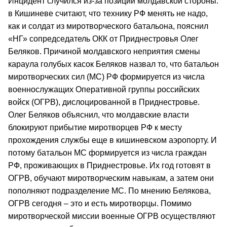
Инцидент случился из-за позиции молдавской стороны:
в Кишиневе считают, что технику РФ менять не надо,
как и солдат из миротворческого батальона, пояснил
«НГ» сопредседатель ОКК от Приднестровья Олег
Беляков. Причиной молдавского неприятия смены
караула голубых касок Беляков назвал то, что батальон
миротворческих сил (МС) РФ формируется из числа
военнослужащих Оперативной группы российских
войск (ОГРВ), дислоцированной в Приднестровье.
Олег Беляков объяснил, что молдавские власти
блокируют прибытие миротворцев РФ к месту
прохождения службы еще в кишиневском аэропорту. И
потому батальон МС формируется из числа граждан
РФ, проживающих в Приднестровье. Их год готовят в
ОГРВ, обучают миротворческим навыкам, а затем они
пополняют подразделение МС. По мнению Белякова,
ОГРВ сегодня – это и есть миротворцы. Помимо
миротворческой миссии военные ОГРВ осуществляют