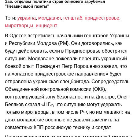
Зав. отделом политики стран ближнего зарубежья
"Независимой газеты"
Тэги:
украина
,
молдавия
,
генштаб
,
приднестровье
,
миротворцы
,
инцидент
В Одессе встретились начальники генштабов Украины
и Республики Молдова (РМ). Они договорились, как
будут действовать, если в Приднестровье обострится
ситуация. Молдаване пожелали перенять украинский
боевой опыт. Президент Петр Порошенко заявил, что
на «опасное приднестровское направление» будет
отправлена украинская спецбригада. Сопредседатель
Объединенной контрольной комиссии (ОКК),
контролирующей зону безопасности на Днестре, Олег
Беляков сказал «НГ», что ситуацию могут удержать
только миротворцы, в том числе РФ, но им мешают: на
днях молдавские военные не давали заменить на
совместных КПП российскую технику и солдат.